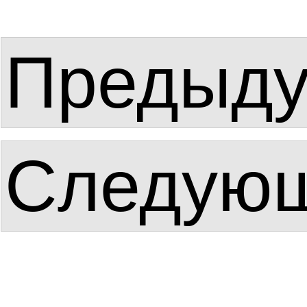
Предыд
Следую