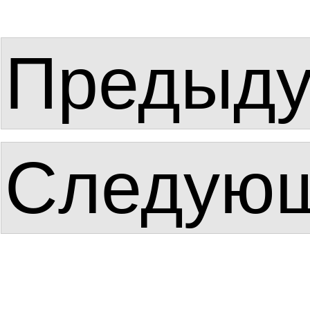
Предыд
Следую