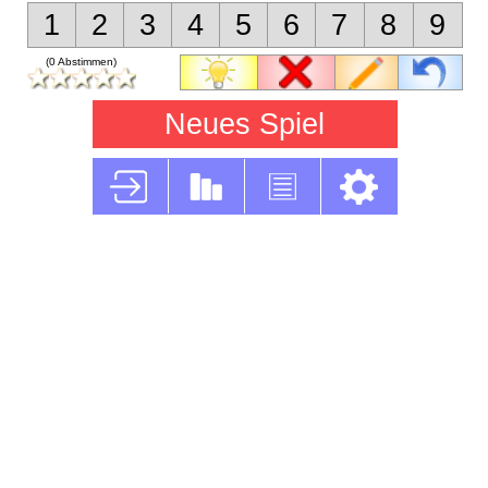
1
2
3
4
5
6
7
8
9
(0 Abstimmen)
Neues Spiel