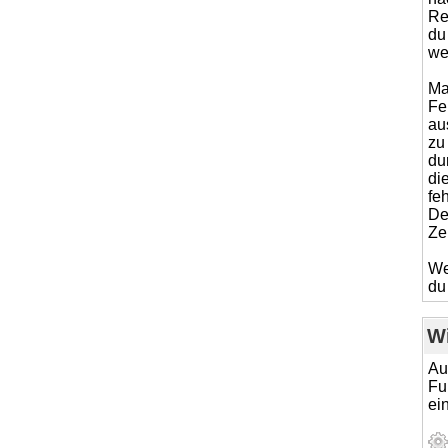
Re
du
wei
Ma
Fe
aus
zu
du
di
fe
De
Ze
We
du
Wi
Au
Fu
ei