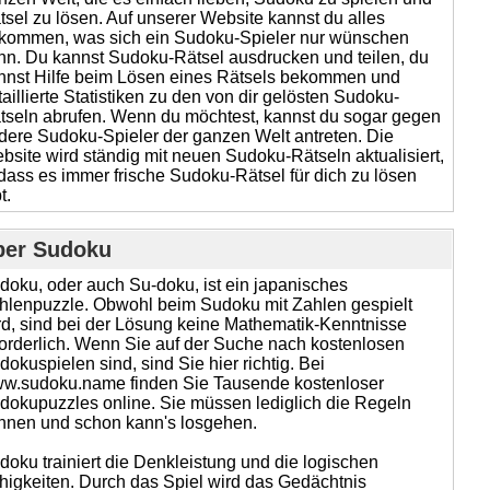
tsel zu lösen. Auf unserer Website kannst du alles
kommen, was sich ein Sudoku-Spieler nur wünschen
nn. Du kannst Sudoku-Rätsel ausdrucken und teilen, du
nnst Hilfe beim Lösen eines Rätsels bekommen und
taillierte Statistiken zu den von dir gelösten Sudoku-
tseln abrufen. Wenn du möchtest, kannst du sogar gegen
dere Sudoku-Spieler der ganzen Welt antreten. Die
bsite wird ständig mit neuen Sudoku-Rätseln aktualisiert,
dass es immer frische Sudoku-Rätsel für dich zu lösen
t.
ber Sudoku
doku, oder auch Su-doku, ist ein japanisches
hlenpuzzle. Obwohl beim Sudoku mit Zahlen gespielt
rd, sind bei der Lösung keine Mathematik-Kenntnisse
forderlich. Wenn Sie auf der Suche nach kostenlosen
dokuspielen sind, sind Sie hier richtig. Bei
w.sudoku.name finden Sie Tausende kostenloser
dokupuzzles online. Sie müssen lediglich die Regeln
nnen und schon kann's losgehen.
doku trainiert die Denkleistung und die logischen
higkeiten. Durch das Spiel wird das Gedächtnis