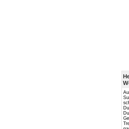
He
We
Au
Su
sc
Du
Du
Ge
Tr
ga