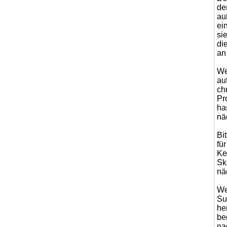
de
au
ei
si
di
an
We
au
ch
Pr
ha
nä
Bi
fü
Ke
Sk
nä
We
Su
he
be
na