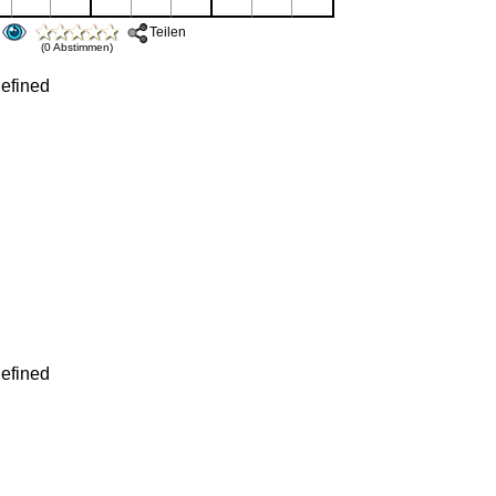
Teilen
(0 Abstimmen)
efined
efined