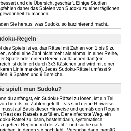
rbessert und die Übersicht geschärft. Einige Studien
pfehlen daher das Spielen von Sudoku zu einer täglichen
gewohnheit zu machen.
nden Sie heraus, was Sudoku so faszinierend macht...
udoku-Regeln
el des Spiels ist es, das Rätsel mit Zahlen von 1 bis 9 zu
llen, wobei eine Zahl nicht mehr als einmal in einer Reihe,
ner Spalte oder einem Bereich auftauchen darf (ein
reich ist definiert durch 3x3 Kästchen und wird mit einer
ckeren Linie markiert). Jedes Sudoku-Rätsel umfasst 9
ilen, 9 Spalten und 9 Bereiche.
ie spielt man Sudoku?
nn du anfängst, ein Sudoku-Rätsel zu lösen, ist ein Teil
von bereits mit Zahlen gefüllt. Das sind deine Hinweise.
 musst auf Basis dieser Hinweise und gemäß den Regeln
n Rest des Rätsels ausfüllen. Der einfachste Weg, ein
doku-Rätsel zu lösen, besteht darin, systematisch
rzugehen. Beginne mit der Zahl 1 und suche nach
reichen, in denen sie noch fehlt. Versuche dann, gemäß