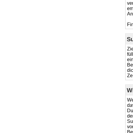
ve
em
An
Fi
S
Zi
fü
ei
Be
di
Ze
W
We
da
Du
de
Su
vo
Be