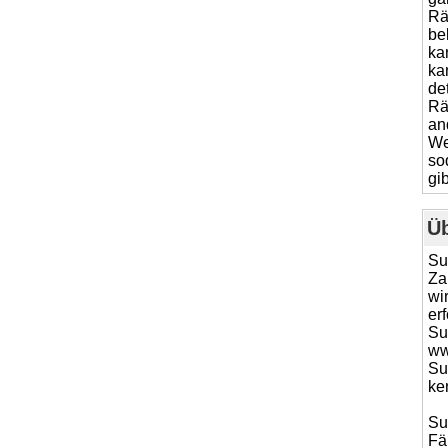
Rä
be
ka
ka
de
Rä
an
We
so
gib
Ü
Su
Za
wi
er
Su
ww
Su
ke
Su
Fä