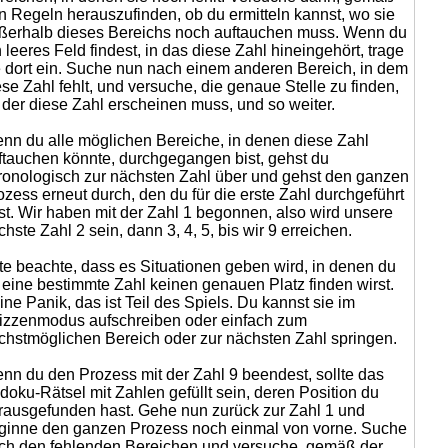
n Regeln herauszufinden, ob du ermitteln kannst, wo sie
ßerhalb dieses Bereichs noch auftauchen muss. Wenn du
n leeres Feld findest, in das diese Zahl hineingehört, trage
e dort ein. Suche nun nach einem anderen Bereich, in dem
ese Zahl fehlt, und versuche, die genaue Stelle zu finden,
 der diese Zahl erscheinen muss, und so weiter.
nn du alle möglichen Bereiche, in denen diese Zahl
ftauchen könnte, durchgegangen bist, gehst du
ronologisch zur nächsten Zahl über und gehst den ganzen
ozess erneut durch, den du für die erste Zahl durchgeführt
st. Wir haben mit der Zahl 1 begonnen, also wird unsere
chste Zahl 2 sein, dann 3, 4, 5, bis wir 9 erreichen.
tte beachte, dass es Situationen geben wird, in denen du
r eine bestimmte Zahl keinen genauen Platz finden wirst.
ine Panik, das ist Teil des Spiels. Du kannst sie im
izzenmodus aufschreiben oder einfach zum
chstmöglichen Bereich oder zur nächsten Zahl springen.
nn du den Prozess mit der Zahl 9 beendest, sollte das
doku-Rätsel mit Zahlen gefüllt sein, deren Position du
rausgefunden hast. Gehe nun zurück zur Zahl 1 und
ginne den ganzen Prozess noch einmal von vorne. Suche
ch den fehlenden Bereichen und versuche, gemäß der