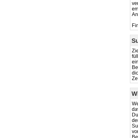
ve
em
An
Fi
S
Zi
fü
ei
Be
di
Ze
W
We
da
Du
de
Su
vo
Be