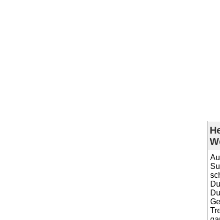
He
We
Au
Su
sc
Du
Du
Ge
Tr
ga