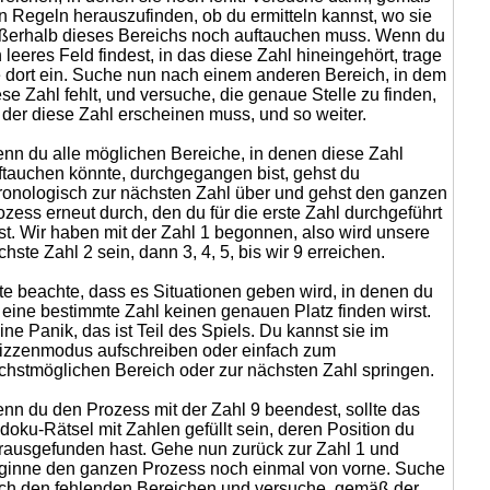
n Regeln herauszufinden, ob du ermitteln kannst, wo sie
ßerhalb dieses Bereichs noch auftauchen muss. Wenn du
n leeres Feld findest, in das diese Zahl hineingehört, trage
e dort ein. Suche nun nach einem anderen Bereich, in dem
ese Zahl fehlt, und versuche, die genaue Stelle zu finden,
 der diese Zahl erscheinen muss, und so weiter.
nn du alle möglichen Bereiche, in denen diese Zahl
ftauchen könnte, durchgegangen bist, gehst du
ronologisch zur nächsten Zahl über und gehst den ganzen
ozess erneut durch, den du für die erste Zahl durchgeführt
st. Wir haben mit der Zahl 1 begonnen, also wird unsere
chste Zahl 2 sein, dann 3, 4, 5, bis wir 9 erreichen.
tte beachte, dass es Situationen geben wird, in denen du
r eine bestimmte Zahl keinen genauen Platz finden wirst.
ine Panik, das ist Teil des Spiels. Du kannst sie im
izzenmodus aufschreiben oder einfach zum
chstmöglichen Bereich oder zur nächsten Zahl springen.
nn du den Prozess mit der Zahl 9 beendest, sollte das
doku-Rätsel mit Zahlen gefüllt sein, deren Position du
rausgefunden hast. Gehe nun zurück zur Zahl 1 und
ginne den ganzen Prozess noch einmal von vorne. Suche
ch den fehlenden Bereichen und versuche, gemäß der