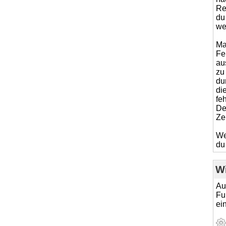
Re
du
wei
Ma
Fe
aus
zu
du
di
fe
De
Ze
We
du
Wi
Au
Fu
ei