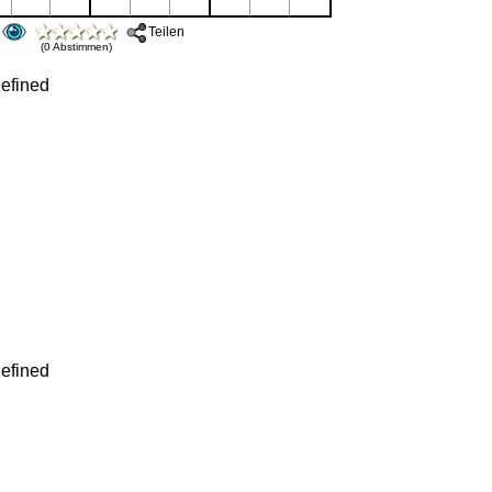
Teilen
(0 Abstimmen)
efined
efined