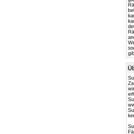
Rä
be
ka
ka
de
Rä
an
We
so
gib
Ü
Su
Za
wi
er
Su
ww
Su
ke
Su
Fä