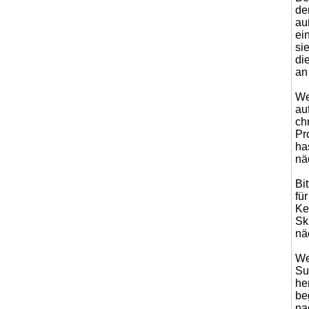
de
au
ei
si
di
an
We
au
ch
Pr
ha
nä
Bi
fü
Ke
Sk
nä
We
Su
he
be
na