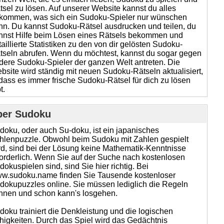
tsel zu lösen. Auf unserer Website kannst du alles
kommen, was sich ein Sudoku-Spieler nur wünschen
nn. Du kannst Sudoku-Rätsel ausdrucken und teilen, du
nnst Hilfe beim Lösen eines Rätsels bekommen und
taillierte Statistiken zu den von dir gelösten Sudoku-
tseln abrufen. Wenn du möchtest, kannst du sogar gegen
dere Sudoku-Spieler der ganzen Welt antreten. Die
bsite wird ständig mit neuen Sudoku-Rätseln aktualisiert,
dass es immer frische Sudoku-Rätsel für dich zu lösen
t.
ber Sudoku
doku, oder auch Su-doku, ist ein japanisches
hlenpuzzle. Obwohl beim Sudoku mit Zahlen gespielt
rd, sind bei der Lösung keine Mathematik-Kenntnisse
forderlich. Wenn Sie auf der Suche nach kostenlosen
dokuspielen sind, sind Sie hier richtig. Bei
w.sudoku.name finden Sie Tausende kostenloser
dokupuzzles online. Sie müssen lediglich die Regeln
nnen und schon kann's losgehen.
doku trainiert die Denkleistung und die logischen
higkeiten. Durch das Spiel wird das Gedächtnis