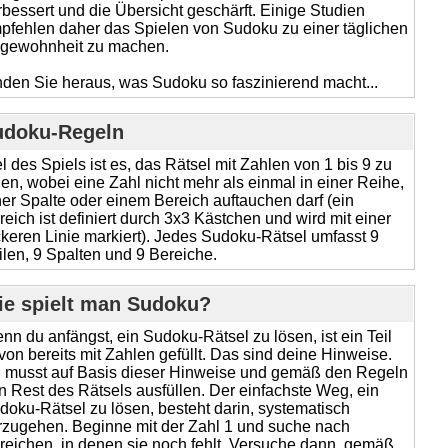
rbessert und die Übersicht geschärft. Einige Studien
pfehlen daher das Spielen von Sudoku zu einer täglichen
gewohnheit zu machen.
nden Sie heraus, was Sudoku so faszinierend macht...
udoku-Regeln
el des Spiels ist es, das Rätsel mit Zahlen von 1 bis 9 zu
llen, wobei eine Zahl nicht mehr als einmal in einer Reihe,
ner Spalte oder einem Bereich auftauchen darf (ein
reich ist definiert durch 3x3 Kästchen und wird mit einer
ckeren Linie markiert). Jedes Sudoku-Rätsel umfasst 9
ilen, 9 Spalten und 9 Bereiche.
ie spielt man Sudoku?
nn du anfängst, ein Sudoku-Rätsel zu lösen, ist ein Teil
von bereits mit Zahlen gefüllt. Das sind deine Hinweise.
 musst auf Basis dieser Hinweise und gemäß den Regeln
n Rest des Rätsels ausfüllen. Der einfachste Weg, ein
doku-Rätsel zu lösen, besteht darin, systematisch
rzugehen. Beginne mit der Zahl 1 und suche nach
reichen, in denen sie noch fehlt. Versuche dann, gemäß