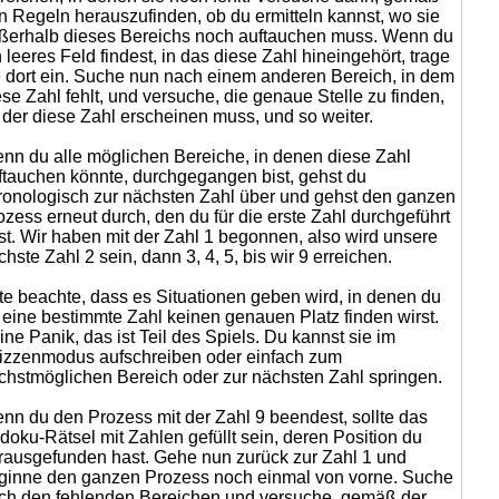
n Regeln herauszufinden, ob du ermitteln kannst, wo sie
ßerhalb dieses Bereichs noch auftauchen muss. Wenn du
n leeres Feld findest, in das diese Zahl hineingehört, trage
e dort ein. Suche nun nach einem anderen Bereich, in dem
ese Zahl fehlt, und versuche, die genaue Stelle zu finden,
 der diese Zahl erscheinen muss, und so weiter.
nn du alle möglichen Bereiche, in denen diese Zahl
ftauchen könnte, durchgegangen bist, gehst du
ronologisch zur nächsten Zahl über und gehst den ganzen
ozess erneut durch, den du für die erste Zahl durchgeführt
st. Wir haben mit der Zahl 1 begonnen, also wird unsere
chste Zahl 2 sein, dann 3, 4, 5, bis wir 9 erreichen.
tte beachte, dass es Situationen geben wird, in denen du
r eine bestimmte Zahl keinen genauen Platz finden wirst.
ine Panik, das ist Teil des Spiels. Du kannst sie im
izzenmodus aufschreiben oder einfach zum
chstmöglichen Bereich oder zur nächsten Zahl springen.
nn du den Prozess mit der Zahl 9 beendest, sollte das
doku-Rätsel mit Zahlen gefüllt sein, deren Position du
rausgefunden hast. Gehe nun zurück zur Zahl 1 und
ginne den ganzen Prozess noch einmal von vorne. Suche
ch den fehlenden Bereichen und versuche, gemäß der