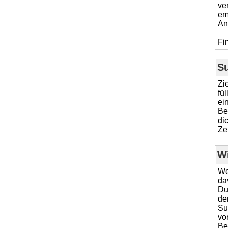
ve
em
An
Fi
S
Zi
fü
ei
Be
di
Ze
W
We
da
Du
de
Su
vo
Be