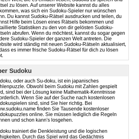
tsel zu lösen. Auf unserer Website kannst du alles
kommen, was sich ein Sudoku-Spieler nur wünschen
nn. Du kannst Sudoku-Rätsel ausdrucken und teilen, du
nnst Hilfe beim Lösen eines Rätsels bekommen und
taillierte Statistiken zu den von dir gelösten Sudoku-
tseln abrufen. Wenn du möchtest, kannst du sogar gegen
dere Sudoku-Spieler der ganzen Welt antreten. Die
bsite wird ständig mit neuen Sudoku-Rätseln aktualisiert,
dass es immer frische Sudoku-Rätsel für dich zu lösen
t.
ber Sudoku
doku, oder auch Su-doku, ist ein japanisches
hlenpuzzle. Obwohl beim Sudoku mit Zahlen gespielt
rd, sind bei der Lösung keine Mathematik-Kenntnisse
forderlich. Wenn Sie auf der Suche nach kostenlosen
dokuspielen sind, sind Sie hier richtig. Bei
w.sudoku.name finden Sie Tausende kostenloser
dokupuzzles online. Sie müssen lediglich die Regeln
nnen und schon kann's losgehen.
doku trainiert die Denkleistung und die logischen
higkeiten. Durch das Spiel wird das Gedächtnis