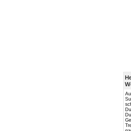
He
We
Au
Su
sc
Du
Du
Ge
Tr
ga