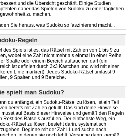
rbessert und die Übersicht geschärft. Einige Studien
pfehlen daher das Spielen von Sudoku zu einer täglichen
gewohnheit zu machen.
nden Sie heraus, was Sudoku so faszinierend macht...
udoku-Regeln
el des Spiels ist es, das Rätsel mit Zahlen von 1 bis 9 zu
llen, wobei eine Zahl nicht mehr als einmal in einer Reihe,
ner Spalte oder einem Bereich auftauchen darf (ein
reich ist definiert durch 3x3 Kästchen und wird mit einer
ckeren Linie markiert). Jedes Sudoku-Rätsel umfasst 9
ilen, 9 Spalten und 9 Bereiche.
ie spielt man Sudoku?
nn du anfängst, ein Sudoku-Rätsel zu lösen, ist ein Teil
von bereits mit Zahlen gefüllt. Das sind deine Hinweise.
 musst auf Basis dieser Hinweise und gemäß den Regeln
n Rest des Rätsels ausfüllen. Der einfachste Weg, ein
doku-Rätsel zu lösen, besteht darin, systematisch
rzugehen. Beginne mit der Zahl 1 und suche nach
reichen, in denen sie noch fehlt. Versuche dann, gemäß