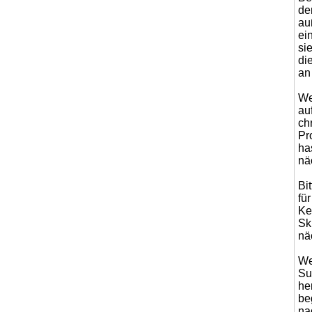
de
au
ei
si
di
an
We
au
ch
Pr
ha
nä
Bi
fü
Ke
Sk
nä
We
Su
he
be
na