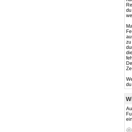
Re
du
wei
Ma
Fe
aus
zu
du
di
fe
De
Ze
We
du
Wi
Au
Fu
ei