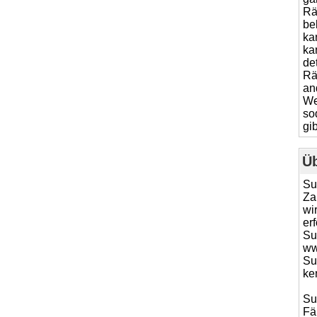
Rä
be
ka
ka
de
Rä
an
We
so
gib
Ü
Su
Za
wi
er
Su
ww
Su
ke
Su
Fä