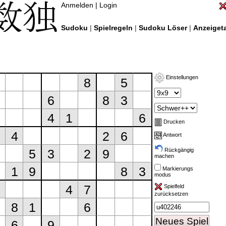
Anmelden
|
Login
Sudoku
|
Spielregeln
|
Sudoku Löser
|
Anzeigeta
Einstellungen
Drucken
Antwort
Rückgängig
machen
Markierungs
modus
Spielfeld
zurücksetzen
Neues Spiel