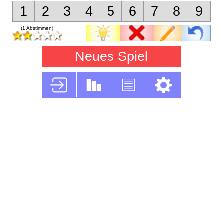
1
2
3
4
5
6
7
8
9
(1 Abstimmen)
Neues Spiel