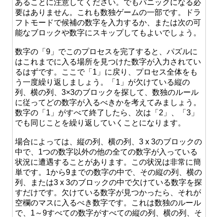
あることに注意してください。でもパニックになる必
要はありません。これも数独ゲームの一部です。ドラ
フトモードで候補の数字を入力するか、または次の可
能なブロックや数字にスキップしてもよいでしょう。
数字の「9」でこのプロセスを完了すると、パズルに
はこれまでに入る場所を見つけた数字が入力されてい
るはずです。ここで「1」に戻り、プロセス全体をも
う一度繰り返しましょう。「1」が欠けている縦の
列、横の列、3×3のブロックを探して、数独のルール
に従ってどの数字が入るべきかを考えてみましょう。
数字の「1」がすべて終了したら、次は「2」、「3」
でも同じことを繰り返していくことになります。
場合によっては、縦の列、横の列、3 x 3のブロックの
中で、1つの数字以外の他の全ての数字が入っている
状況に遭遇することがあります。この状況は非常に簡
単です。1から9までの数字の中で、その縦の列、横の
列、または3 x 3のブロックの中で欠けている数字を探
すだけです。欠けている数字が見つかったら、それが
空欄のマスに入るべき数字です。これは数独のルール
で、1～9すべての数字がすべての縦の列、横の列、そ