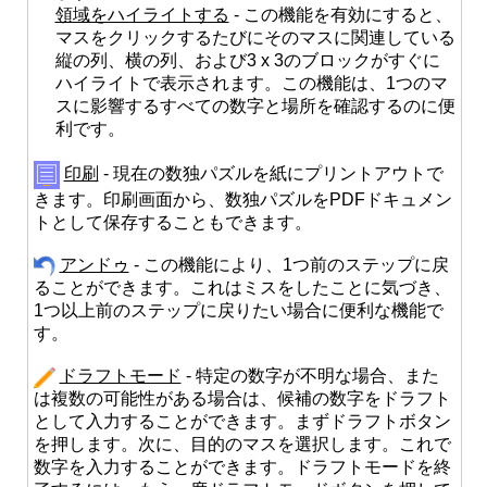
領域をハイライトする
- この機能を有効にすると、
マスをクリックするたびにそのマスに関連している
縦の列、横の列、および3 x 3のブロックがすぐに
ハイライトで表示されます。この機能は、1つのマ
スに影響するすべての数字と場所を確認するのに便
利です。
印刷
- 現在の数独パズルを紙にプリントアウトで
きます。印刷画面から、数独パズルをPDFドキュメン
トとして保存することもできます。
アンドゥ
- この機能により、1つ前のステップに戻
ることができます。これはミスをしたことに気づき、
1つ以上前のステップに戻りたい場合に便利な機能で
す。
ドラフトモード
- 特定の数字が不明な場合、また
は複数の可能性がある場合は、候補の数字をドラフト
として入力することができます。まずドラフトボタン
を押します。次に、目的のマスを選択します。これで
数字を入力することができます。ドラフトモードを終