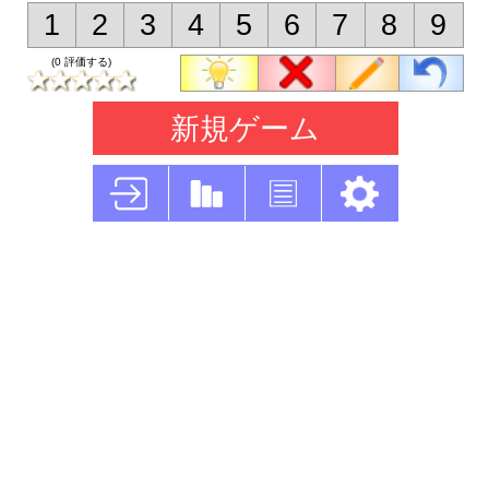
1
2
3
4
5
6
7
8
9
(0 評価する)
新規ゲーム