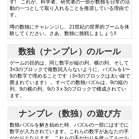
す! これが、科学者、研究者の一部が数独を日常の活
動の一つとして取り入れることを推奨している理由で
す。
噂の数独にチャレンジし、21世紀の世界的ブームを体
験してください。さあ、数独に挑戦しましょう!!
数独（ナンプレ）のルール
ゲームの目的は、同じ数字が縦の列、横の列、そして
3×3のブロックで複数回入らないように、パズルを1〜
9の数字で埋めることです（3×3のブロックは太い線で
囲まれています） 。すべての数独パズルは、9の縦の
列、9の横の列、9の 3 x 3のブロックで構成されてい
ます。
ナンプレ（数独）の遊び方
数独パズルを解き始めた時、パズルの一部にはすでに
数字が入力されています。これらの数字があなたの手
がかりとなります。これらの手がかりを使ってルール