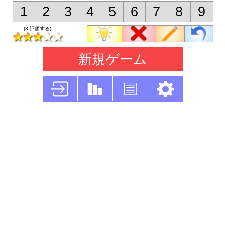
1
2
3
4
5
6
7
8
9
(3 評価する)
新規ゲーム