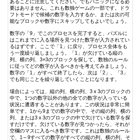
あることに注意してください。でもパニックになる必
要はありません。これも数独ゲームの一部です。ドラ
フトモードで候補の数字を入力するか、または次の可
能なブロックや数字にスキップしてもよいでしょう。
数字の「9」でこのプロセスを完了すると、パズルに
はこれまでに入る場所を見つけた数字が入力されてい
るはずです。ここで「1」に戻り、プロセス全体をも
う一度繰り返しましょう。「1」が欠けている縦の
列、横の列、3×3のブロックを探して、数独のルール
に従ってどの数字が入るべきかを考えてみましょう。
数字の「1」がすべて終了したら、次は「2」、「3」
でも同じことを繰り返していくことになります。
場合によっては、縦の列、横の列、3 x 3のブロックの
中で、1つの数字以外の他の全ての数字が入っている
状況に遭遇することがあります。この状況は非常に簡
単です。1から9までの数字の中で、その縦の列、横の
列、または3 x 3のブロックの中で欠けている数字を探
すだけです。欠けている数字が見つかったら、それが
空欄のマスに入るべき数字です。これは数独のルール
で、1～9すべての数字がすべての縦の列、横の列、そ