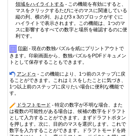
領域をハイライトする
- この機能を有効にすると、
マスをクリックするたびにそのマスに関連している
縦の列、横の列、および3 x 3のブロックがすぐに
ハイライトで表示されます。この機能は、1つのマ
スに影響するすべての数字と場所を確認するのに便
利です。
印刷
- 現在の数独パズルを紙にプリントアウトで
きます。印刷画面から、数独パズルをPDFドキュメン
トとして保存することもできます。
アンドゥ
- この機能により、1つ前のステップに戻
ることができます。これはミスをしたことに気づき、
1つ以上前のステップに戻りたい場合に便利な機能で
す。
ドラフトモード
- 特定の数字が不明な場合、また
は複数の可能性がある場合は、候補の数字をドラフト
として入力することができます。まずドラフトボタン
を押します。次に、目的のマスを選択します。これで
数字を入力することができます。ドラフトモードを終