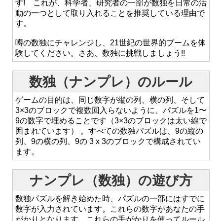
す! これが、科学者、研究者の一部が数独を日常の活
動の一つとして取り入れることを推奨している理由で
す。
噂の数独にチャレンジし、21世紀の世界的ブームを体
験してください。さあ、数独に挑戦しましょう!!
数独（ナンプレ）のルール
ゲームの目的は、同じ数字が縦の列、横の列、そして
3×3のブロックで複数回入らないように、パズルを1〜
9の数字で埋めることです（3×3のブロックは太い線で
囲まれています） 。すべての数独パズルは、9の縦の
列、9の横の列、9の 3 x 3のブロックで構成されてい
ます。
ナンプレ（数独）の遊び方
数独パズルを解き始めた時、パズルの一部にはすでに
数字が入力されています。これらの数字があなたの手
がかりとなります。これらの手がかりを使ってルール