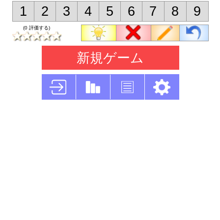
1
2
3
4
5
6
7
8
9
(0 評価する)
新規ゲーム