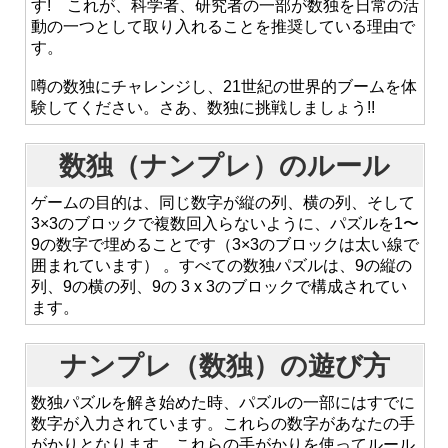
す! これが、科学者、研究者の一部が数独を日常の活
動の一つとして取り入れることを推奨している理由で
す。
噂の数独にチャレンジし、21世紀の世界的ブームを体
験してください。さあ、数独に挑戦しましょう!!
数独（ナンプレ）のルール
ゲームの目的は、同じ数字が縦の列、横の列、そして
3×3のブロックで複数回入らないように、パズルを1〜
9の数字で埋めることです（3×3のブロックは太い線で
囲まれています） 。すべての数独パズルは、9の縦の
列、9の横の列、9の 3 x 3のブロックで構成されてい
ます。
ナンプレ（数独）の遊び方
数独パズルを解き始めた時、パズルの一部にはすでに
数字が入力されています。これらの数字があなたの手
がかりとなります。これらの手がかりを使ってルール