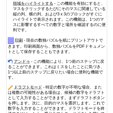
領域をハイライトする
- この機能を有効にすると、
マスをクリックするたびにそのマスに関連している
縦の列、横の列、および3 x 3のブロックがすぐに
ハイライトで表示されます。この機能は、1つのマ
スに影響するすべての数字と場所を確認するのに便
利です。
印刷
- 現在の数独パズルを紙にプリントアウトで
きます。印刷画面から、数独パズルをPDFドキュメン
トとして保存することもできます。
アンドゥ
- この機能により、1つ前のステップに戻
ることができます。これはミスをしたことに気づき、
1つ以上前のステップに戻りたい場合に便利な機能で
す。
ドラフトモード
- 特定の数字が不明な場合、また
は複数の可能性がある場合は、候補の数字をドラフト
として入力することができます。まずドラフトボタン
を押します。次に、目的のマスを選択します。これで
数字を入力することができます。ドラフトモードを終