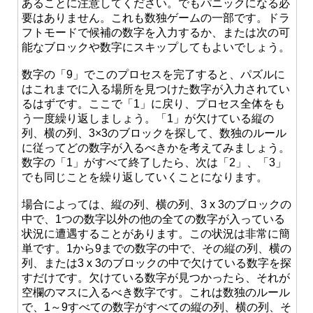
あることに注意してください。でもパニックになる必
要はありません。これも数独ゲームの一部です。ドラ
フトモードで候補の数字を入力するか、または次の可
能なブロックや数字にスキップしてもよいでしょう。
数字の「9」でこのプロセスを完了すると、パズルに
はこれまでに入る場所を見つけた数字が入力されてい
るはずです。ここで「1」に戻り、プロセス全体をも
う一度繰り返しましょう。「1」が欠けている縦の
列、横の列、3×3のブロックを探して、数独のルール
に従ってどの数字が入るべきかを考えてみましょう。
数字の「1」がすべて終了したら、次は「2」、「3」
でも同じことを繰り返していくことになります。
場合によっては、縦の列、横の列、3 x 3のブロックの
中で、1つの数字以外の他の全ての数字が入っている
状況に遭遇することがあります。この状況は非常に簡
単です。1から9までの数字の中で、その縦の列、横の
列、または3 x 3のブロックの中で欠けている数字を探
すだけです。欠けている数字が見つかったら、それが
空欄のマスに入るべき数字です。これは数独のルール
で、1～9すべての数字がすべての縦の列、横の列、そ