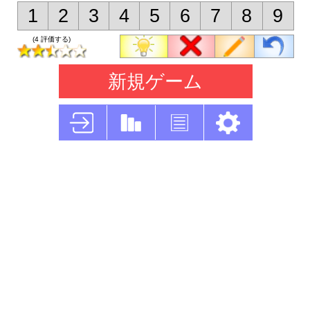
1
2
3
4
5
6
7
8
9
(4 評価する)
新規ゲーム