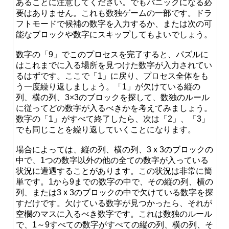
あることに注意してください。でもパニックになる必
要はありません。これも数独ゲームの一部です。ドラ
フトモードで候補の数字を入力するか、または次の可
能なブロックや数字にスキップしてもよいでしょう。
数字の「9」でこのプロセスを完了すると、パズルに
はこれまでに入る場所を見つけた数字が入力されてい
るはずです。ここで「1」に戻り、プロセス全体をも
う一度繰り返しましょう。「1」が欠けている縦の
列、横の列、3×3のブロックを探して、数独のルール
に従ってどの数字が入るべきかを考えてみましょう。
数字の「1」がすべて終了したら、次は「2」、「3」
でも同じことを繰り返していくことになります。
場合によっては、縦の列、横の列、3 x 3のブロックの
中で、1つの数字以外の他の全ての数字が入っている
状況に遭遇することがあります。この状況は非常に簡
単です。1から9までの数字の中で、その縦の列、横の
列、または3 x 3のブロックの中で欠けている数字を探
すだけです。欠けている数字が見つかったら、それが
空欄のマスに入るべき数字です。これは数独のルール
で、1～9すべての数字がすべての縦の列、横の列、そ