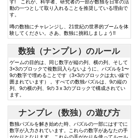
す! これが、科学者、研究者の一部が数独を日常の活
動の一つとして取り入れることを推奨している理由で
す。
噂の数独にチャレンジし、21世紀の世界的ブームを体
験してください。さあ、数独に挑戦しましょう!!
数独（ナンプレ）のルール
ゲームの目的は、同じ数字が縦の列、横の列、そして
3×3のブロックで複数回入らないように、パズルを1〜
9の数字で埋めることです（3×3のブロックは太い線で
囲まれています） 。すべての数独パズルは、9の縦の
列、9の横の列、9の 3 x 3のブロックで構成されてい
ます。
ナンプレ（数独）の遊び方
数独パズルを解き始めた時、パズルの一部にはすでに
数字が入力されています。これらの数字があなたの手
がかりとなります。これらの手がかりを使ってルール