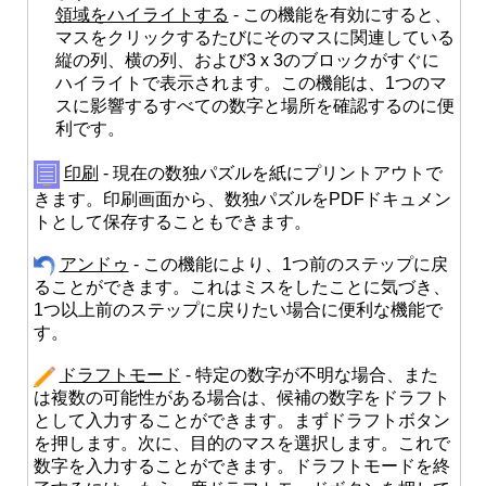
領域をハイライトする
- この機能を有効にすると、
マスをクリックするたびにそのマスに関連している
縦の列、横の列、および3 x 3のブロックがすぐに
ハイライトで表示されます。この機能は、1つのマ
スに影響するすべての数字と場所を確認するのに便
利です。
印刷
- 現在の数独パズルを紙にプリントアウトで
きます。印刷画面から、数独パズルをPDFドキュメン
トとして保存することもできます。
アンドゥ
- この機能により、1つ前のステップに戻
ることができます。これはミスをしたことに気づき、
1つ以上前のステップに戻りたい場合に便利な機能で
す。
ドラフトモード
- 特定の数字が不明な場合、また
は複数の可能性がある場合は、候補の数字をドラフト
として入力することができます。まずドラフトボタン
を押します。次に、目的のマスを選択します。これで
数字を入力することができます。ドラフトモードを終