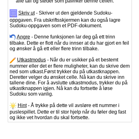
alle tall og steder som påvirker denne cellen.
Skriv ut
- Skriver ut den gjeldende Sudoku-
oppgaven. Fra utskriftsskjermen kan du også lagre
Sudoku-oppgaven som et PDF-dokument.
Angre
- Denne funksjonen lar deg gå ett trinn
tilbake. Dette er flott når du innser at du har gjort en feil
og ønsker å gå ett eller flere trinn tilbake.
Utkastmodus
- Når du er usikker på et bestemt
nummer eller det er flere muligheter, kan du skrive dem
ned som utkast.Først trykker du på utkastknappen.
Deretter velger du ønsket celle. Nå kan du skrive inn
tallene dine. For å avslutte utkastmodus, trykker du på
utkastknappen igjen. Nå kan du fortsette å løse
Sudoku som vanlig.
Hint
- Å trykke på dette vil avsløre ett nummer i
puslespillet. Dette er til stor hjelp når du føler deg fast
og ikke vet hvordan du skal fortsette.