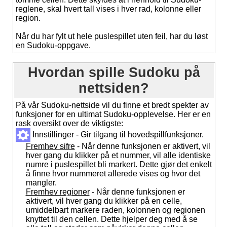
reglene, skal hvert tall vises i hver rad, kolonne eller
region.
Når du har fylt ut hele puslespillet uten feil, har du løst
en Sudoku-oppgave.
Hvordan spille Sudoku på
nettsiden?
På vår Sudoku-nettside vil du finne et bredt spekter av
funksjoner for en ultimat Sudoku-opplevelse. Her er en
rask oversikt over de viktigste:
Innstillinger - Gir tilgang til hovedspillfunksjoner.
Fremhev sifre
- Når denne funksjonen er aktivert, vil
hver gang du klikker på et nummer, vil alle identiske
numre i puslespillet bli markert. Dette gjør det enkelt
å finne hvor nummeret allerede vises og hvor det
mangler.
Fremhev regioner
- Når denne funksjonen er
aktivert, vil hver gang du klikker på en celle,
umiddelbart markere raden, kolonnen og regionen
knyttet til den cellen. Dette hjelper deg med å se