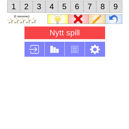
1
2
3
4
5
6
7
8
9
(0 stemmer)
Nytt spill