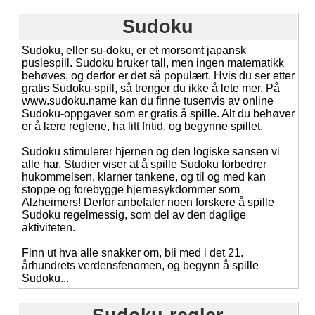
Sudoku
Sudoku, eller su-doku, er et morsomt japansk
puslespill. Sudoku bruker tall, men ingen matematikk
behøves, og derfor er det så populært. Hvis du ser etter
gratis Sudoku-spill, så trenger du ikke å lete mer. På
www.sudoku.name kan du finne tusenvis av online
Sudoku-oppgaver som er gratis å spille. Alt du behøver
er å lære reglene, ha litt fritid, og begynne spillet.
Sudoku stimulerer hjernen og den logiske sansen vi
alle har. Studier viser at å spille Sudoku forbedrer
hukommelsen, klarner tankene, og til og med kan
stoppe og forebygge hjernesykdommer som
Alzheimers! Derfor anbefaler noen forskere å spille
Sudoku regelmessig, som del av den daglige
aktiviteten.
Finn ut hva alle snakker om, bli med i det 21.
århundrets verdensfenomen, og begynn å spille
Sudoku...