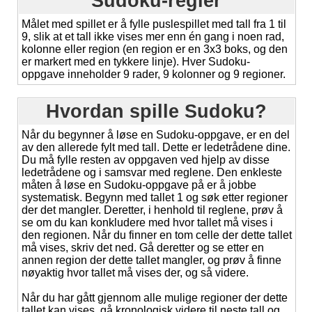
Sudoku-regler
Målet med spillet er å fylle puslespillet med tall fra 1 til
9, slik at et tall ikke vises mer enn én gang i noen rad,
kolonne eller region (en region er en 3x3 boks, og den
er markert med en tykkere linje). Hver Sudoku-
oppgave inneholder 9 rader, 9 kolonner og 9 regioner.
Hvordan spille Sudoku?
Når du begynner å løse en Sudoku-oppgave, er en del
av den allerede fylt med tall. Dette er ledetrådene dine.
Du må fylle resten av oppgaven ved hjelp av disse
ledetrådene og i samsvar med reglene. Den enkleste
måten å løse en Sudoku-oppgave på er å jobbe
systematisk. Begynn med tallet 1 og søk etter regioner
der det mangler. Deretter, i henhold til reglene, prøv å
se om du kan konkludere med hvor tallet må vises i
den regionen. Når du finner en tom celle der dette tallet
må vises, skriv det ned. Gå deretter og se etter en
annen region der dette tallet mangler, og prøv å finne
nøyaktig hvor tallet må vises der, og så videre.
Når du har gått gjennom alle mulige regioner der dette
tallet kan vises, gå kronologisk videre til neste tall og