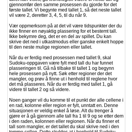
gjennomfør den samme prosessen du gjorde for det
første tallet. Vi begynte med tallet 1, så det neste tallet
vil være 2, deretter 3, 4, 5, til du når 9.
Vær oppmerksom på at det vil være tidspunkter der du
ikke finner en nøyaktig plassering for et bestemt tall.
Ikke bekymre deg, det er en del av spillet. Du kan
skrive det ned i utkastmodus eller ganske enkelt hoppe
til den neste mulige regionen eller tallet.
Når du er ferdig med prosessen med tallet 9, skal
Sudoku-oppgaven være fylt med tall du har funnet
plasseringen til. Gå nå tilbake til tallet 1 og begynn
hele prosessen på nytt. Søk etter regioner der det
mangler, og prøv å finne ut i henhold til reglene hvor
det må plasseres. Når du er ferdig med tallet 1, gå
videre til tallet 2 og så videre.
Noen ganger vil du komme til et punkt der alle cellene i
en rad, kolonne eller region er fylt, unntatt en. Denne
situasjonen er veldig enkel å løse. Alt du trenger å
gjøre er å gå gjennom alle tall fra 1 til 9 og se etter dem
i den raden, kolonnen eller regionen. Når du finner et
tall som mangler, er det tallet du skal skrive ned i den
tomme cellen. Dette skyldes at i henhold til Sudoku-