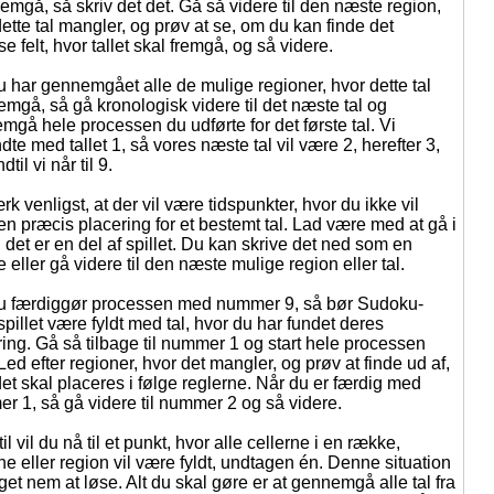
remgå, så skriv det det. Gå så videre til den næste region,
ette tal mangler, og prøv at se, om du kan finde det
e felt, hvor tallet skal fremgå, og så videre.
u har gennemgået alle de mulige regioner, hvor dette tal
emgå, så gå kronologisk videre til det næste tal og
mgå hele processen du udførte for det første tal. Vi
te med tallet 1, så vores næste tal vil være 2, herefter 3,
ndtil vi når til 9.
 venligst, at der vil være tidspunkter, hvor du ikke vil
en præcis placering for et bestemt tal. Lad være med at gå i
 det er en del af spillet. Du kan skrive det ned som en
 eller gå videre til den næste mulige region eller tal.
u færdiggør processen med nummer 9, så bør Sudoku-
pillet være fyldt med tal, hvor du har fundet deres
ring. Gå så tilbage til nummer 1 og start hele processen
Led efter regioner, hvor det mangler, og prøv at finde ud af,
et skal placeres i følge reglerne. Når du er færdig med
r 1, så gå videre til nummer 2 og så videre.
til vil du nå til et punkt, hvor alle cellerne i en række,
e eller region vil være fyldt, undtagen én. Denne situation
et nem at løse. Alt du skal gøre er at gennemgå alle tal fra