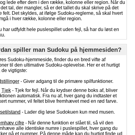
9 og lede efter dem i den række, kolonne eller region. Når du
 det tal, der mangler, så er det tallet du skal skrive på det
felt. Det skyldes, at ifølge Sudoku-reglerne, så skal hvert
emgå i hver række, kolonne eller region.
 har udfyldt hele puslespillet uden fejl, så har du løst en
ku.
dan spiller man Sudoku på hjemmesiden?
res Sudoku-hjemmeside, finder du en bred vifte af
oner til den ultimative Sudoku-oplevelse. Her er et hurtigt
 de vigtigste:
dstillinger
- Giver adgang til de primære spilfunktioner.
Tjek
- Tjek for fejl. Når du krydser denne boks af, bliver
ktionen automatisk. Fra nu af, hver gang du indtaster et
kert nummer, vil feltet blive fremhævet med en rød farve.
setilstand
- Lader dig løse Sudokuen kun med musen.
emhæv cifre
- Når denne funktion er slået til, så vil den
mhæve alle identiske numre i puslespillet, hver gang du
kker på et nummer. På denne måde kan du hurtigt finde ud