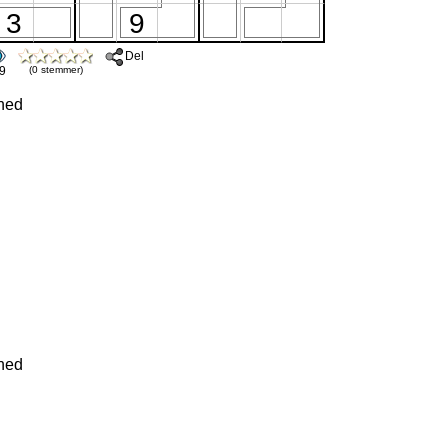
Del
9
(0 stemmer)
ned
ned