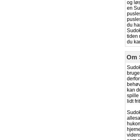
og lø
en Su
pusle
pusles
du ha
Sudok
tiden
du ka
Om 
Sudok
bruger
derfor
behøv
kan d
spille
lidt f
Sudok
allesa
hukom
hjern
viden