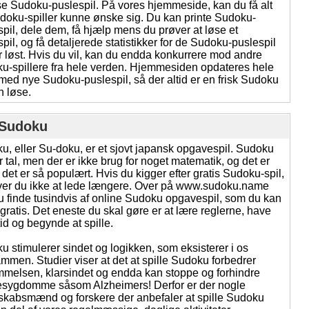
se Sudoku-puslespil. På vores hjemmeside, kan du få alt
doku-spiller kunne ønske sig. Du kan printe Sudoku-
spil, dele dem, få hjælp mens du prøver at løse et
pil, og få detaljerede statistikker for de Sudoku-puslespil
r løst. Hvis du vil, kan du endda konkurrere mod andre
u-spillere fra hele verden. Hjemmesiden opdateres hele
 med nye Sudoku-puslespil, så der altid er en frisk Sudoku
n løse.
Sudoku
u, eller Su-doku, er et sjovt japansk opgavespil. Sudoku
 tal, men der er ikke brug for noget matematik, og det er
 det er så populært. Hvis du kigger efter gratis Sudoku-spil,
er du ikke at lede længere. Over på www.sudoku.name
u finde tusindvis af online Sudoku opgavespil, som du kan
 gratis. Det eneste du skal gøre er at lære reglerne, have
ritid og begynde at spille.
u stimulerer sindet og logikken, som eksisterer i os
mmen. Studier viser at det at spille Sudoku forbedrer
melsen, klarsindet og endda kan stoppe og forhindre
esygdomme såsom Alzheimers! Derfor er der nogle
skabsmænd og forskere der anbefaler at spille Sudoku