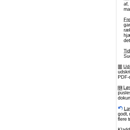
af,
ma
Fr
gan
ræk
hjæ
det
Ti
Sud
Ud
udskr
PDF-
Lø
pusle
dokum
La
godt, 
flere t
Klad