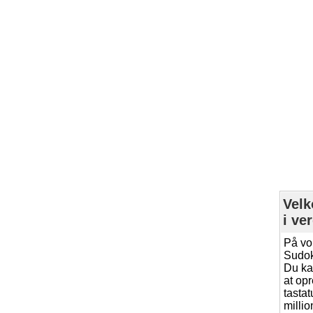
Velk
i ve
På vo
Sudok
Du ka
at op
tastat
millio