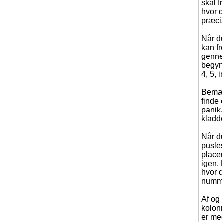
skal f
hvor d
præcis
Når d
kan fr
genne
begynd
4, 5, i
Bemærk
finde 
panik,
kladde
Når d
pusles
place
igen. 
hvor d
numme
Af og 
kolonn
er meg