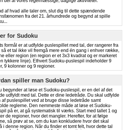
n del af vores regelmæssige, daglige aktiviteter.
d af hvad alle taler om, slut dig til dette spændende
nsfænomen fra det 21. århundrede og begynd at spille
u...
er for Sudoku
ts formål er at udfylde puslespillet med tal, der rangerer fra
9, så et tal ikke vil fremgå mere end én gang i enhver række,
e eller region (en region er et 3x3 kvadrat og er markeret
n tykkere linje). Ethvert Sudoku-puslespil indeholder 9
r, 9 kolonner og 9 regioner.
dan spiller man Sudoku?
u begynder at løse et Sudoku-puslespil, er en del af det
de udfyldt med tal. Dette er dine ledetråde. Du skal udfylde
 af puslespillet ved at bruge disse ledetråde samt
olde reglerne. Den nemmeste måde at løse et Sudoku-
pil på er, at gå systematisk til værks. Start med tallet 1 og
ter de regioner, hvor det mangler. Herefter, for at følge
rne, så prøv at se, om du kan konkludere hvor det skal
 i denne region. Når du finder et tomt felt, hvor dette tal