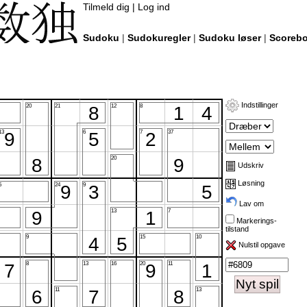
Tilmeld dig
|
Log ind
Sudoku
|
Sudokuregler
|
Sudoku løser
|
Scoreb
Indstillinger
20
21
12
8
13
6
7
37
20
Udskriv
Løsning
5
24
9
Lav om
13
7
Markerings-
tilstand
9
15
10
Nulstil opgave
8
13
16
20
11
Nyt spil
11
13