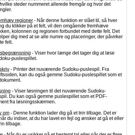
 hvilke steder nummeret allerede fremgår og hvor det
ngler.
emhæv regioner
- Når denne funktion er slået til, så hver
g du klikker på et felt, vil den omgående fremhæve
ken, kolonnen og regionen forbundet med dette felt. Det
lper dig med at se alle numre og placeringer, der påvirker
te felt.
dsbegrænsning
- Viser hvor længe det tager dig at løse
oku-puslespillet.
skriv
- Printer det nuværende Sudoku-puslespil. Fra
iftssiden, kan du også gemme Sudoku-puslespillet som et
dokument.
sning
- Viser løsningen til det nuværende Sudoku-
spil. Du kan også gemme puslespillet som et PDF-
ent fra løsningsskærmen.
v om
- Denne funktion lader dig gå et trin tilbage. Det er
når du indser, at du har lavet en fejl og ønsker at gå et eller
rin tilbage.
de
- Når du er usikker på et bestemt tal eller når der er flere