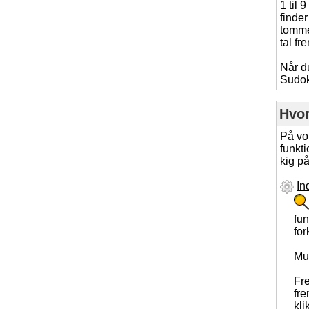
1 til 
finder
tomme 
tal fr
Når du
Sudo
Hvor
På vo
funkti
kig på
In
fun
for
Mu
Fr
fre
kli