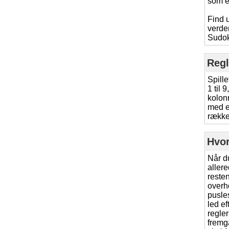
som e
Find u
verde
Sudok
Regl
Spille
1 til 
kolonn
med e
række
Hvor
Når d
allere
resten
overh
pusles
led ef
regle
fremgå