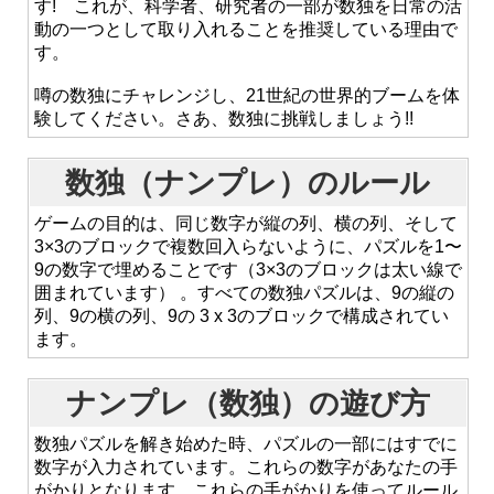
す! これが、科学者、研究者の一部が数独を日常の活
動の一つとして取り入れることを推奨している理由で
す。
噂の数独にチャレンジし、21世紀の世界的ブームを体
験してください。さあ、数独に挑戦しましょう!!
数独（ナンプレ）のルール
ゲームの目的は、同じ数字が縦の列、横の列、そして
3×3のブロックで複数回入らないように、パズルを1〜
9の数字で埋めることです（3×3のブロックは太い線で
囲まれています） 。すべての数独パズルは、9の縦の
列、9の横の列、9の 3 x 3のブロックで構成されてい
ます。
ナンプレ（数独）の遊び方
数独パズルを解き始めた時、パズルの一部にはすでに
数字が入力されています。これらの数字があなたの手
がかりとなります。これらの手がかりを使ってルール