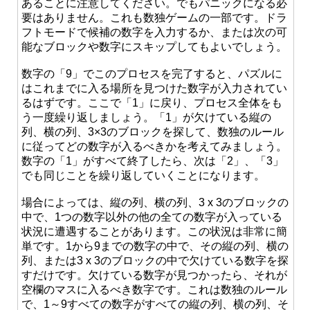
あることに注意してください。でもパニックになる必
要はありません。これも数独ゲームの一部です。ドラ
フトモードで候補の数字を入力するか、または次の可
能なブロックや数字にスキップしてもよいでしょう。
数字の「9」でこのプロセスを完了すると、パズルに
はこれまでに入る場所を見つけた数字が入力されてい
るはずです。ここで「1」に戻り、プロセス全体をも
う一度繰り返しましょう。「1」が欠けている縦の
列、横の列、3×3のブロックを探して、数独のルール
に従ってどの数字が入るべきかを考えてみましょう。
数字の「1」がすべて終了したら、次は「2」、「3」
でも同じことを繰り返していくことになります。
場合によっては、縦の列、横の列、3 x 3のブロックの
中で、1つの数字以外の他の全ての数字が入っている
状況に遭遇することがあります。この状況は非常に簡
単です。1から9までの数字の中で、その縦の列、横の
列、または3 x 3のブロックの中で欠けている数字を探
すだけです。欠けている数字が見つかったら、それが
空欄のマスに入るべき数字です。これは数独のルール
で、1～9すべての数字がすべての縦の列、横の列、そ