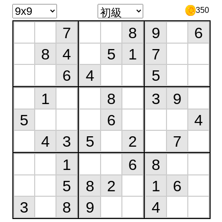
350
7
8
9
6
8
4
5
1
7
6
4
5
1
8
3
9
5
6
4
4
3
5
2
7
1
6
8
5
8
2
1
6
3
8
9
4