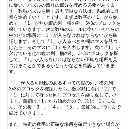
に従い、パズルの残りの部分を埋める必要がありま
す。数独パズルを解く最も簡単な方法は、系統的に作
業を進めていくことです。まずは数字の「1」から始
めて、「1」が無い縦の列、横の列、3×3のブロックを
探していきます。次に数独のルールに従い、それらの
中のどの場所に「1」が入らなければならないかを確
認します。そして「1」が入るべき空欄のマスを見つ
けたら、そのマスに「1」を入力します。次に「1」が
欠けている他の縦の列、横の列、3×3のブロックを探
して、「1」が入らなければならない正確な場所を見
つけることができるかどうかなどを確認していきま
す。
「1」が入る可能性のあるすべての縦の列、横の列、
3×3のブロックを確認したら、数字順に次は「2」で、
「1」に対して行った同じプロセスを繰り返していき
ます。最初は「1」から始めたので、次は「2」にな
り、その後「3」、「4」、「5」、最終的に「9」まで
続けていきます。
また、特定の数字の正確な場所を確定できない場合が