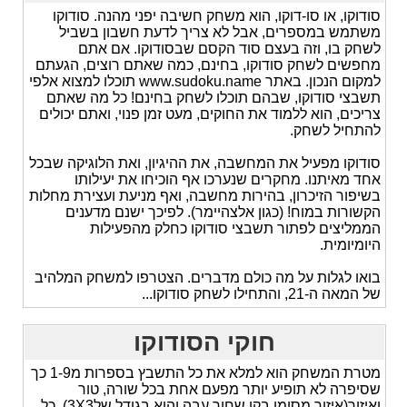
סודוקו, או סו-דוקו, הוא משחק חשיבה יפני מהנה. סודוקו
משתמש במספרים, אבל לא צריך לדעת חשבון בשביל
לשחק בו, וזה בעצם סוד הקסם שבסודוקו. אם אתם
מחפשים לשחק סודוקו, בחינם, כמה שאתם רוצים, הגעתם
למקום הנכון. באתר www.sudoku.name תוכלו למצוא אלפי
תשבצי סודוקו, שבהם תוכלו לשחק בחינם! כל מה שאתם
צריכים, הוא ללמוד את החוקים, מעט זמן פנוי, ואתם יכולים
להתחיל לשחק.
סודוקו מפעיל את המחשבה, את ההיגיון, ואת הלוגיקה שבכל
אחד מאיתנו. מחקרים שנערכו אף הוכיחו את יעילותו
בשיפור הזיכרון, בהירות מחשבה, ואף מניעת ועצירת מחלות
הקשורות במוח! (כגון אלצהיימר). לפיכך ישנם מדענים
הממליצים לפתור תשבצי סודוקו כחלק מהפעילות
היומיומית.
בואו לגלות על מה כולם מדברים. הצטרפו למשחק המלהיב
של המאה ה-21, והתחילו לשחק סודוקו...
חוקי הסודוקו
מטרת המשחק הוא למלא את כל התשבץ בספרות מ1-9 כך
שסיפרה לא תופיע יותר מפעם אחת בכל שורה, טור
ואיזור(איזור מסומן בקו שחור עבה והוא בגודל של3X3). כל