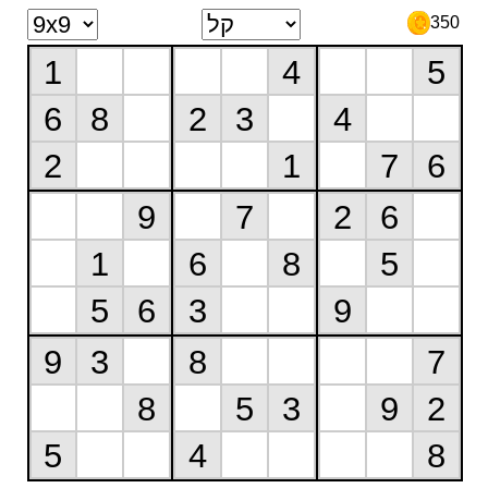
350
1
4
5
6
8
2
3
4
2
1
7
6
9
7
2
6
1
6
8
5
5
6
3
9
9
3
8
7
8
5
3
9
2
5
4
8