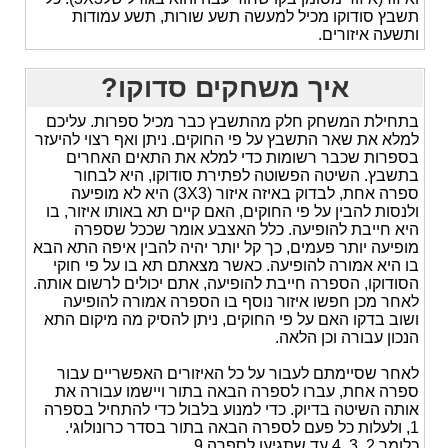
תשבץ סודוקו מכיל למעשה תשע שורות, תשע עמודות
ותשעה איזורים.
איך משחקים סדוקו?
בתחילת המשחק חלק מהתשבץ כבר מכיל ספרות. עליכם
למלא את שאר התשבץ על פי החוקים. ניתן ואף רצוי להיעזר
בספרות שכבר רשומות כדי למלא את התאים האחרים
בתשבץ. השיטה הפשוטה לפתירת סודוקו, היא לבחור
ספרה אחת, לבדוק באיזה איזור (3X3) היא לא מופיעה
ולנסות להבין על פי החוקים, האם קיים תא באותו איזור, בו
היא חייבת להופיעה. כלל האצבע אומר שככל שספרה
מופיעה יותר פעמים, כך קל יותר יהיה להבין איפה התא הבא
בו היא אמורה להופיעה. כאשר מצאתם תא בו על פי חוקי
הסודוקו, הספרה חייבת להופיעה, אתם יכולים לרשום אותה.
לאחר מכן חפשו איזור נוסף בו הספרה אמורה להופיעה
ושוב בדקו האם על פי החוקים, ניתן להסיק מה מיקום התא
הנכון עבורה וכן הלאה.
לאחר שסיימתם לעבור על כל האיזורים האפשריים עבור
ספרה אחת, עברו לספרה הבאה בתור ויישמו עבורה את
אותה השיטה בדיוק. כדי למנוע בלבול כדי להתחיל בספרה
1, ולעלות כל פעם לספרה הבאה בתור בסדר כרונולוגי.
כלומר 2, 3, 4 עד שתגיעו לספרה 9.