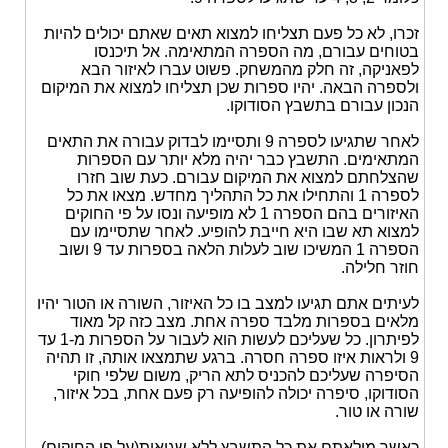
זכרו, לא כל פעם תצליחו למצוא תאים שאתם יכולים להיות
בטוחים עבורם, מה הספרה המתאימה. אל תיכנסו
לפאניקה, זה חלק מהמשחק. פשוט עברו לאיזור הבא
ולספרה הבאה. יהיו ספרות שכן תצליחו למצוא את המיקום
הנכון עבורם בתשבץ הסודוקו.
לאחר שתגיעו לספרה 9 ותסיימו לבדוק עבורה את התאים
המתאימים. התשבץ כבר יהיה מלא יותר עם הספרות
שהצלחתם למצוא את המיקום עבורם. כעת שוב חזרו
לספרה 1 והתחילו את כל התהליך מחדש. מצאו את כל
האיזורים בהם הספרה 1 לא מופיעה ונסו על פי החוקים
למצוא תא שבו היא חייבת להופיע. לאחר שתסיימו עם
הספרה 1 המשיכו שוב לעלות הלאה בספרות עד 9 ושוב
חוזר חלילה.
לעיתים אתם תגיעו למצב בו כל האיזור, השורה או הטור יהיו
מלאים בספרות מלבד ספרה אחת. מצב כזה קל מאוד
לפיתרון. כל שעליכם לעשות הוא לעבור על הספרות מ-1 עד
9 ולראות איזו ספרה חסרה. ברגע שתמצאו אותה, זו תהיה
הסיפרה שעליכם להכניס לתא הריק, משום שלפי חוקי
הסודוקו, סיפרה יכולה להופיעה רק פעם אחת, בכל איזור,
שורה או טור.
כאשר מילאתם את כל התשבץ ללא שגיאות(על פי החוקים),