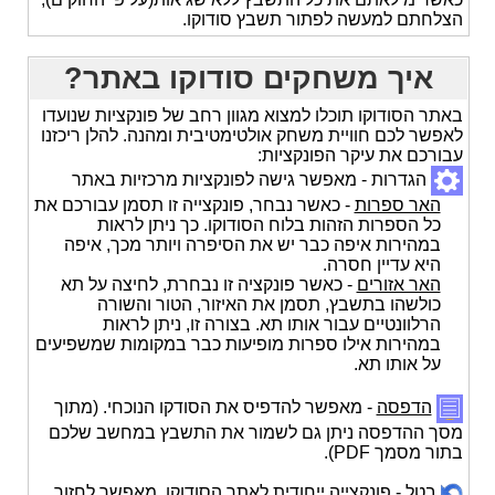
הצלחתם למעשה לפתור תשבץ סודוקו.
איך משחקים סודוקו באתר?
באתר הסודוקו תוכלו למצוא מגוון רחב של פונקציות שנועדו
לאפשר לכם חוויית משחק אולטימטיבית ומהנה. להלן ריכזנו
עבורכם את עיקר הפונקציות:
הגדרות - מאפשר גישה לפונקציות מרכזיות באתר
האר ספרות
- כאשר נבחר, פונקצייה זו תסמן עבורכם את
כל הספרות הזהות בלוח הסודוקו. כך ניתן לראות
במהירות איפה כבר יש את הסיפרה ויותר מכך, איפה
היא עדיין חסרה.
האר אזורים
- כאשר פונקציה זו נבחרת, לחיצה על תא
כולשהו בתשבץ, תסמן את האיזור, הטור והשורה
הרלוונטיים עבור אותו תא. בצורה זו, ניתן לראות
במהירות אילו ספרות מופיעות כבר במקומות שמשפיעים
על אותו תא.
הדפסה
- מאפשר להדפיס את הסודקו הנוכחי. (מתוך
מסך ההדפסה ניתן גם לשמור את התשבץ במחשב שלכם
בתור מסמך PDF).
בטל
- פונקצייה ייחודית לאתר הסודוקו. מאפשר לחזור