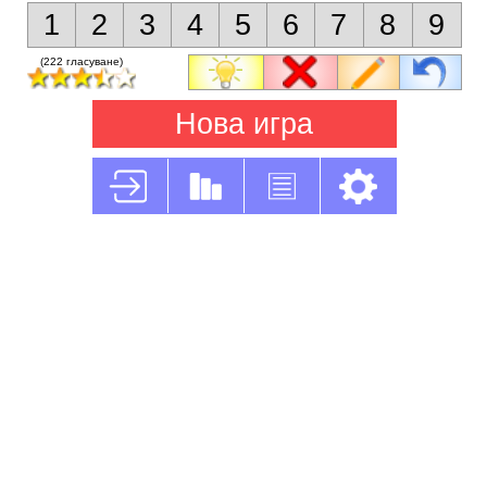
1
2
3
4
5
6
7
8
9
(222 гласуване)
Нова игра