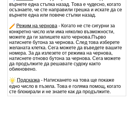
върнете една стъпка назад. Това е чудесно, когато
осъзнаете, че сте направили грешка и искате да се
върнете една или повече стъпки назад.
Режим на чернова
- Когато не сте сигурни за
конкретно число или има няколко възможности,
можете да ги запишете като чернова.Първо
натиснете бутона за чернова. След това изберете
желаната клетка. Сега можете да въведете вашите
номера. За да излезете от режима на чернова,
натиснете отново бутона за чернова. Сега можете
да продължите да решавате судоку както
обикновено.
Подсказка
- Натискането на това ще покаже
едно число в пъзела. Това е голяма помощ, когато
сте блокирали и не знаете как да продължите.