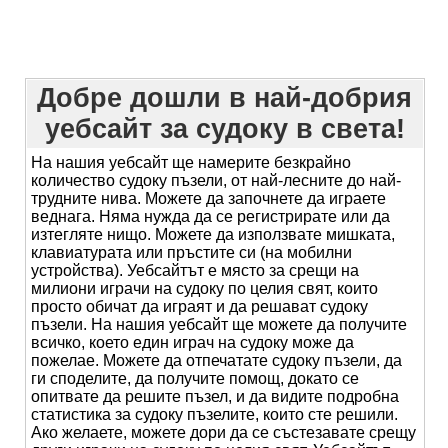
Добре дошли в най-добрия
уебсайт за судоку в света!
На нашия уебсайт ще намерите безкрайно
количество судоку пъзели, от най-лесните до най-
трудните нива. Можете да започнете да играете
веднага. Няма нужда да се регистрирате или да
изтегляте нищо. Можете да използвате мишката,
клавиатурата или пръстите си (на мобилни
устройства). Уебсайтът е място за срещи на
милиони играчи на судоку по целия свят, които
просто обичат да играят и да решават судоку
пъзели. На нашия уебсайт ще можете да получите
всичко, което един играч на судоку може да
пожелае. Можете да отпечатате судоку пъзели, да
ги споделите, да получите помощ, докато се
опитвате да решите пъзел, и да видите подробна
статистика за судоку пъзелите, които сте решили.
Ако желаете, можете дори да се състезавате срещу