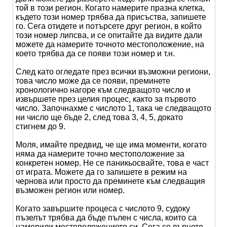
той в този регион. Когато намерите празна клетка,
където този номер трябва да присъства, запишете
го. Сега отидете и потърсете друг регион, в който
този номер липсва, и се опитайте да видите дали
можете да намерите точното местоположение, на
което трябва да се появи този номер и т.н.
След като огледате през всички възможни региони,
това число може да се появи, преминете
хронологично нагоре към следващото число и
извършете през целия процес, както за първото
число. Започнахме с числото 1, така че следващото
ни число ще бъде 2, след това 3, 4, 5, докато
стигнем до 9.
Моля, имайте предвид, че ще има моменти, когато
няма да намерите точно местоположение за
конкретен номер. Не се паникьосвайте, това е част
от играта. Можете да го запишете в режим на
чернова или просто да преминете към следващия
възможен регион или номер.
Когато завършите процеса с числото 9, судоку
пъзелът трябва да бъде пълен с числа, които са
намерили местоположението си. Сега се върнете