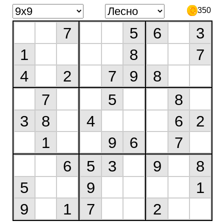
350
7
5
6
3
1
8
7
4
2
7
9
8
7
5
8
3
8
4
6
2
1
9
6
7
6
5
3
9
8
5
9
1
9
1
7
2