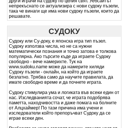
други играчи на судоку по целия свят. Уебсайтът
непрекъснато се актуализира с нови судоку пъзели,
така че винаги ще има нови судоку пъзели, които да
решавате.
СУДОКУ
Судоку или Су-доку, е японска игра тип пъзел.
Судоку използва числа, но не са нужни
математически познания и точно затова е толкова
популярна. Ако търсите къде да играете Судоку
свободно - вече намерихте. Тук на
www.sudoku.name може да намерите хиляди
Судоку пъзели - онлайн, на който да играете
безлатно. Трябва само да научите правилата, да
имате свободно време и да почнете играта.
Судоку стимулира ума и логиката във всеки един от
нас. Изследванията сочат, че играта подобрява
паметта, находчивостта и даже помага на болните
от Алцхаймер! По тази причина има учени и
изследователи който препоръчват Судоку да се
играе всеки ден.