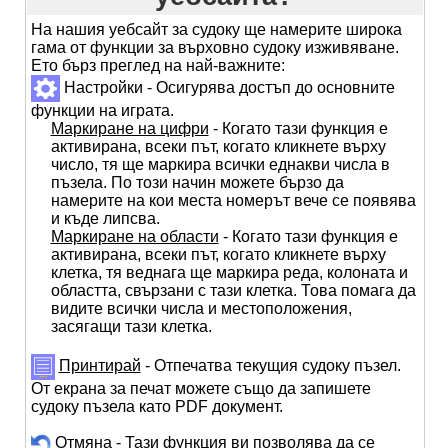
На нашия уебсайт за судоку ще намерите широка
гама от функции за върховно судоку изживяване.
Ето бърз преглед на най-важните:
Настройки - Осигурява достъп до основните
функции на играта.
Маркиране на цифри
- Когато тази функция е
активирана, всеки път, когато кликнете върху
число, тя ще маркира всички еднакви числа в
пъзела. По този начин можете бързо да
намерите на кои места номерът вече се появява
и къде липсва.
Маркиране на области
- Когато тази функция е
активирана, всеки път, когато кликнете върху
клетка, тя веднага ще маркира реда, колоната и
областта, свързани с тази клетка. Това помага да
видите всички числа и местоположения,
засягащи тази клетка.
Принтирай
- Отпечатва текущия судоку пъзел.
От екрана за печат можете също да запишете
судоку пъзела като PDF документ.
Отмяна
- Тази функция ви позволява да се