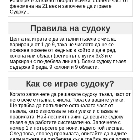
Разберете за какво говорят всички, станете част от
феномена на 21 век и започнете да играете
Судоку...
Правила на судоку
Целта на играта е да запълни пъзела с числа,
вариращи от 1 до 9, така че числото да не се
появява повече от веднъж в който и да е ред,
колона или област (регионът е кутия 3x3 и е
маркиран с по-дебела линия ). Всеки судоку пъзел
съдържа 9 реда, 9 колони и 9 области.
Как се играе судоку?
Когато започнете да решавате судоку пъзел, част от
него вече е пълна с числа. Това са вашите улики.
Ще трябва да попълните останалата част от
пъзела, като използвате тези улики и спазвате
правилата. Най-лесният начин да решите судоку
пъзел е да работите систематично. Започнете с
номер 1 и потърсете региони, където той лиспва.
След това, според правилата, опитайте да видите
дали можете да разберете къде трябва да се появи