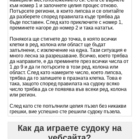
към номер 1 и започнете целия процес отново.
Потърсете региони, в които липсва и се опитайте
да разберете според правилата къде трябва да
бъде поставен. След като приключите с номер 1,
преминете нагоре до номер 2 и така нататък.
Понякога ще стигнете до точка, в която всички
клетки в ред, колона или област ще бъдат
запълнени, с изключение на една. Тази ситуация е
много лесна за разрешаване. Всичко, което трябва
да направите, е да преминете през всички числа от
1 до 9 и да ги потърсите в този ред, колона или
област. След като намерите число, което липсва,
трябва да го запишете в празната клетка. Това е
така, защото според правилата на судоку всяко
число трябва да се появява във всеки ред, колона
или регион.
След като сте попълнили целия пъзел без никакви
грешки, вие успешно сте решили судоку пъзела.
Как да играете судоку на
уебсайта?