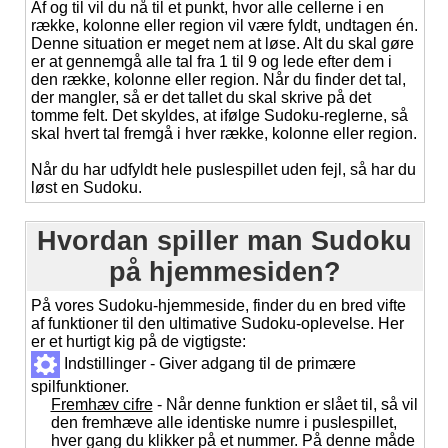
Af og til vil du nå til et punkt, hvor alle cellerne i en
række, kolonne eller region vil være fyldt, undtagen én.
Denne situation er meget nem at løse. Alt du skal gøre
er at gennemgå alle tal fra 1 til 9 og lede efter dem i
den række, kolonne eller region. Når du finder det tal,
der mangler, så er det tallet du skal skrive på det
tomme felt. Det skyldes, at ifølge Sudoku-reglerne, så
skal hvert tal fremgå i hver række, kolonne eller region.
Når du har udfyldt hele puslespillet uden fejl, så har du
løst en Sudoku.
Hvordan spiller man Sudoku
på hjemmesiden?
På vores Sudoku-hjemmeside, finder du en bred vifte
af funktioner til den ultimative Sudoku-oplevelse. Her
er et hurtigt kig på de vigtigste:
Indstillinger - Giver adgang til de primære
spilfunktioner.
Fremhæv cifre
- Når denne funktion er slået til, så vil
den fremhæve alle identiske numre i puslespillet,
hver gang du klikker på et nummer. På denne måde