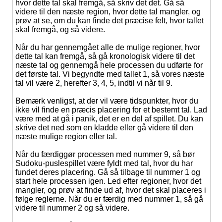
hvor dette tal skal fremgå, så skriv det det. Gå så
videre til den næste region, hvor dette tal mangler, og
prøv at se, om du kan finde det præcise felt, hvor tallet
skal fremgå, og så videre.
Når du har gennemgået alle de mulige regioner, hvor
dette tal kan fremgå, så gå kronologisk videre til det
næste tal og gennemgå hele processen du udførte for
det første tal. Vi begyndte med tallet 1, så vores næste
tal vil være 2, herefter 3, 4, 5, indtil vi når til 9.
Bemærk venligst, at der vil være tidspunkter, hvor du
ikke vil finde en præcis placering for et bestemt tal. Lad
være med at gå i panik, det er en del af spillet. Du kan
skrive det ned som en kladde eller gå videre til den
næste mulige region eller tal.
Når du færdiggør processen med nummer 9, så bør
Sudoku-puslespillet være fyldt med tal, hvor du har
fundet deres placering. Gå så tilbage til nummer 1 og
start hele processen igen. Led efter regioner, hvor det
mangler, og prøv at finde ud af, hvor det skal placeres i
følge reglerne. Når du er færdig med nummer 1, så gå
videre til nummer 2 og så videre.