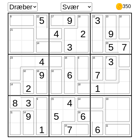
350
8
12
17
18
13
10
10
5
9
3
21
4
2
9
14
20
3
5
7
23
16
8
16
7
4
3
10
16
10
9
6
7
14
18
2
1
9
15
14
19
8
3
4
11
14
16
9
5
6
15
11
1
7
6