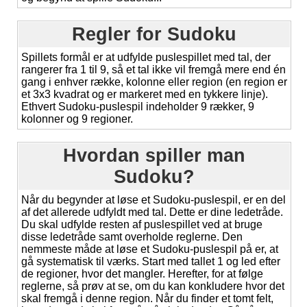
Regler for Sudoku
Spillets formål er at udfylde puslespillet med tal, der
rangerer fra 1 til 9, så et tal ikke vil fremgå mere end én
gang i enhver række, kolonne eller region (en region er
et 3x3 kvadrat og er markeret med en tykkere linje).
Ethvert Sudoku-puslespil indeholder 9 rækker, 9
kolonner og 9 regioner.
Hvordan spiller man
Sudoku?
Når du begynder at løse et Sudoku-puslespil, er en del
af det allerede udfyldt med tal. Dette er dine ledetråde.
Du skal udfylde resten af puslespillet ved at bruge
disse ledetråde samt overholde reglerne. Den
nemmeste måde at løse et Sudoku-puslespil på er, at
gå systematisk til værks. Start med tallet 1 og led efter
de regioner, hvor det mangler. Herefter, for at følge
reglerne, så prøv at se, om du kan konkludere hvor det
skal fremgå i denne region. Når du finder et tomt felt,