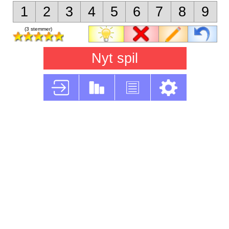
1
2
3
4
5
6
7
8
9
(3 stemmer)
Nyt spil