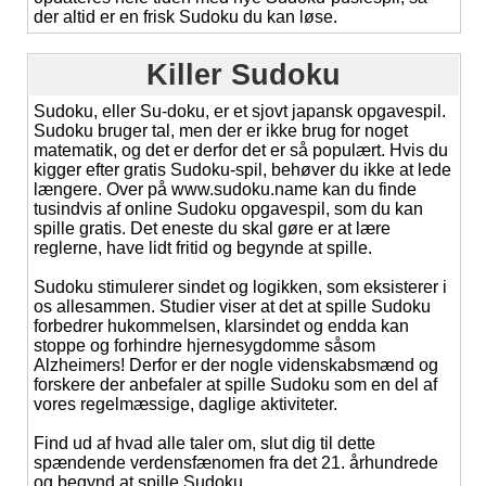
der altid er en frisk Sudoku du kan løse.
Killer Sudoku
Sudoku, eller Su-doku, er et sjovt japansk opgavespil.
Sudoku bruger tal, men der er ikke brug for noget
matematik, og det er derfor det er så populært. Hvis du
kigger efter gratis Sudoku-spil, behøver du ikke at lede
længere. Over på www.sudoku.name kan du finde
tusindvis af online Sudoku opgavespil, som du kan
spille gratis. Det eneste du skal gøre er at lære
reglerne, have lidt fritid og begynde at spille.
Sudoku stimulerer sindet og logikken, som eksisterer i
os allesammen. Studier viser at det at spille Sudoku
forbedrer hukommelsen, klarsindet og endda kan
stoppe og forhindre hjernesygdomme såsom
Alzheimers! Derfor er der nogle videnskabsmænd og
forskere der anbefaler at spille Sudoku som en del af
vores regelmæssige, daglige aktiviteter.
Find ud af hvad alle taler om, slut dig til dette
spændende verdensfænomen fra det 21. århundrede
og begynd at spille Sudoku...