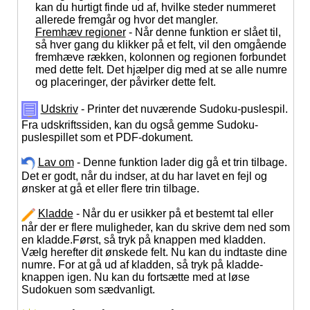
kan du hurtigt finde ud af, hvilke steder nummeret
allerede fremgår og hvor det mangler.
Fremhæv regioner
- Når denne funktion er slået til,
så hver gang du klikker på et felt, vil den omgående
fremhæve rækken, kolonnen og regionen forbundet
med dette felt. Det hjælper dig med at se alle numre
og placeringer, der påvirker dette felt.
Udskriv
- Printer det nuværende Sudoku-puslespil.
Fra udskriftssiden, kan du også gemme Sudoku-
puslespillet som et PDF-dokument.
Lav om
- Denne funktion lader dig gå et trin tilbage.
Det er godt, når du indser, at du har lavet en fejl og
ønsker at gå et eller flere trin tilbage.
Kladde
- Når du er usikker på et bestemt tal eller
når der er flere muligheder, kan du skrive dem ned som
en kladde.Først, så tryk på knappen med kladden.
Vælg herefter dit ønskede felt. Nu kan du indtaste dine
numre. For at gå ud af kladden, så tryk på kladde-
knappen igen. Nu kan du fortsætte med at løse
Sudokuen som sædvanligt.