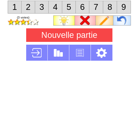
1
2
3
4
5
6
7
8
9
(3 votes)
Nouvelle partie