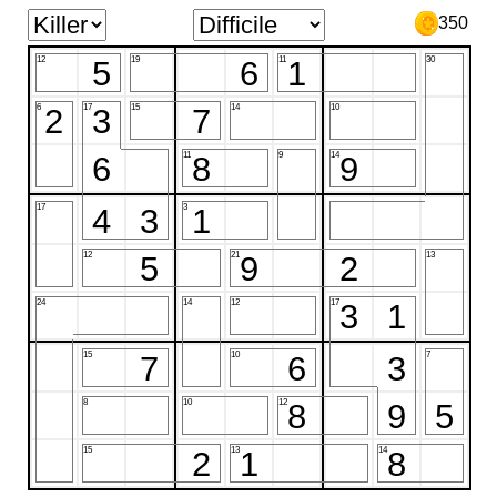
350
12
19
11
30
5
6
1
6
17
15
14
10
2
3
7
11
9
14
6
8
9
17
3
4
3
1
12
21
13
5
9
2
24
14
12
17
3
1
15
10
7
7
6
3
8
10
12
8
9
5
15
13
14
2
1
8