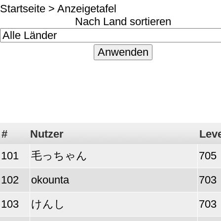
Startseite
> Anzeigetafel
Nach Land sortieren
#
Nutzer
Leve
101
毛っちゃん
705
102
okounta
703
103
けんし
703