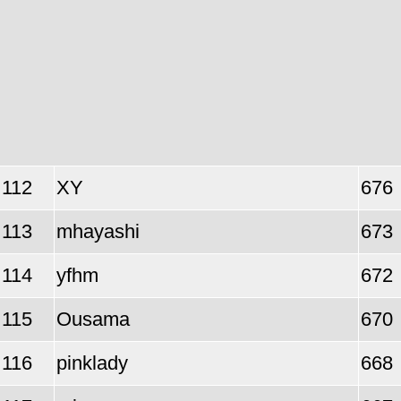
112
XY
676
113
mhayashi
673
114
yfhm
672
115
Ousama
670
116
pinklady
668