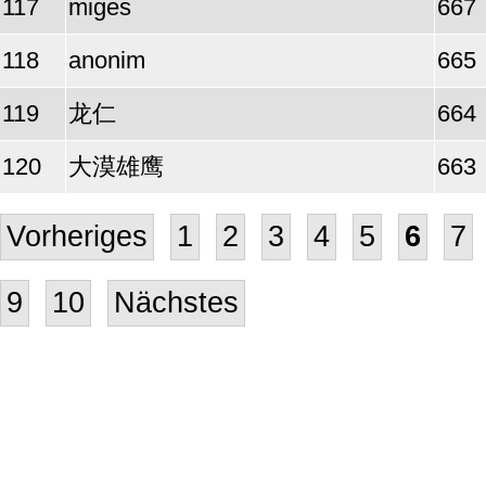
117
miges
667
118
anonim
665
119
龙仁
664
120
大漠雄鹰
663
Vorheriges
1
2
3
4
5
6
7
9
10
Nächstes