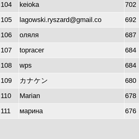
104
keioka
702
105
lagowski.ryszard@gmail.co
692
106
оляля
687
107
topracer
684
108
wps
684
109
カナケン
680
110
Marian
678
111
марина
676