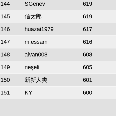
144
SGenev
619
145
信太郎
619
146
huazai1979
617
147
m.essam
616
148
aivan008
608
149
neşeli
605
150
新新人类
601
151
KY
600