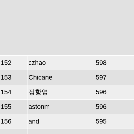
152
czhao
598
153
Chicane
597
154
정항영
596
155
astonm
596
156
and
595