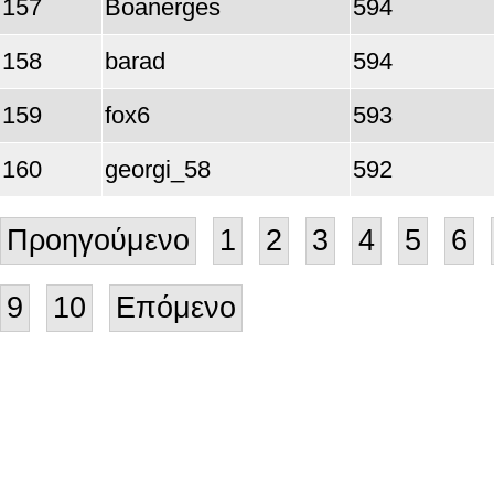
157
Boanerges
594
158
barad
594
159
fox6
593
160
georgi_58
592
Προηγούμενο
1
2
3
4
5
6
9
10
Επόμενο