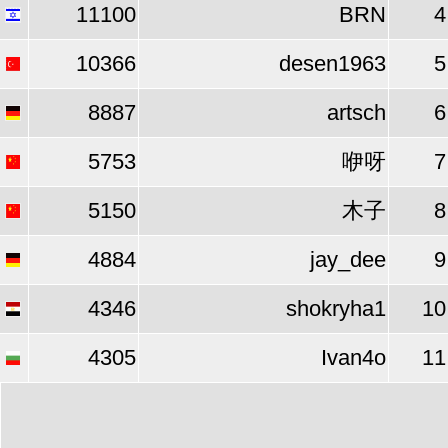
11100
BRN
4
10366
desen1963
5
8887
artsch
6
5753
咿呀
7
5150
木子
8
4884
jay_dee
9
4346
shokryha1
10
4305
Ivan4o
11