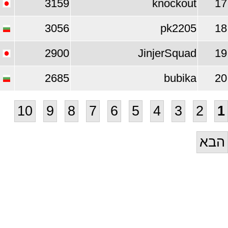
3159
knockout
17
3056
pk2205
18
2900
JinjerSquad
19
2685
bubika
20
10
9
8
7
6
5
4
3
2
1
הבא