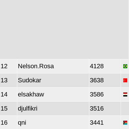
12
Nelson.Rosa
4128
13
Sudokar
3638
14
elsakhaw
3586
15
djulfikri
3516
16
qni
3441