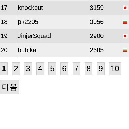
17
knockout
3159
18
pk2205
3056
19
JinjerSquad
2900
20
bubika
2685
1
2
3
4
5
6
7
8
9
10
다음