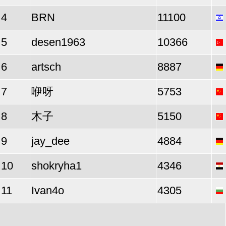
4
BRN
11100
5
desen1963
10366
6
artsch
8887
7
咿呀
5753
8
木子
5150
9
jay_dee
4884
10
shokryha1
4346
11
Ivan4o
4305