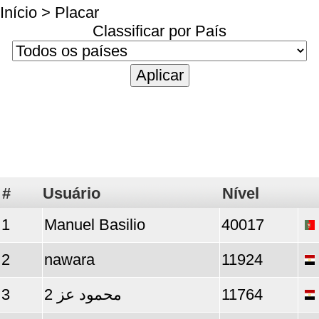
Início
> Placar
Classificar por País
#
Usuário
Nível
1
Manuel Basilio
40017
2
nawara
11924
3
محمود عز 2
11764