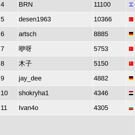
4
BRN
11100
5
desen1963
10366
6
artsch
8885
7
咿呀
5753
8
木子
5150
9
jay_dee
4882
10
shokryha1
4346
11
Ivan4o
4305