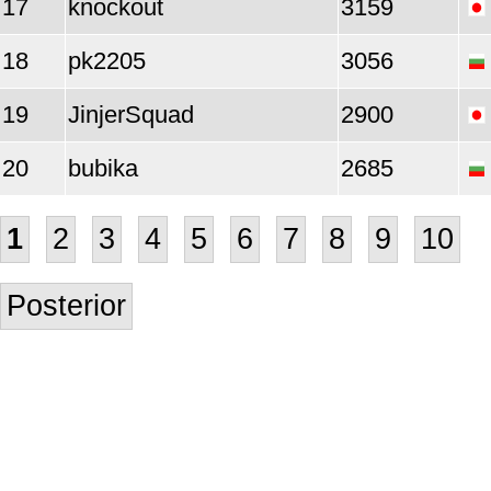
17
knockout
3159
18
pk2205
3056
19
JinjerSquad
2900
20
bubika
2685
1
2
3
4
5
6
7
8
9
10
Posterior