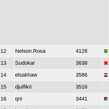
12
Nelson.Rosa
4128
13
Sudokar
3638
14
elsakhaw
3586
15
djulfikri
3516
16
qni
3441