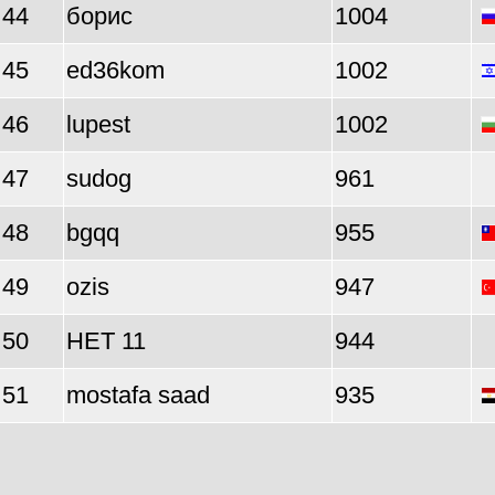
44
борис
1004
45
ed36kom
1002
46
lupest
1002
47
sudog
961
48
bgqq
955
49
ozis
947
50
НЕТ 11
944
51
mostafa saad
935