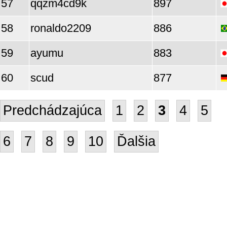
57
qqzm4cd9k
897
58
ronaldo2209
886
59
ayumu
883
60
scud
877
Predchádzajúca
1
2
3
4
5
6
7
8
9
10
Ďalšia