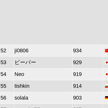
52
ji0806
934
53
ビーバー
929
54
Neo
919
55
tishkin
914
56
solala
903