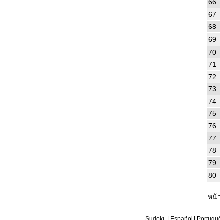
66
67
68
69
70
71
72
73
74
75
76
77
78
79
80
หน้า
Sudoku
|
Español
|
Portugu