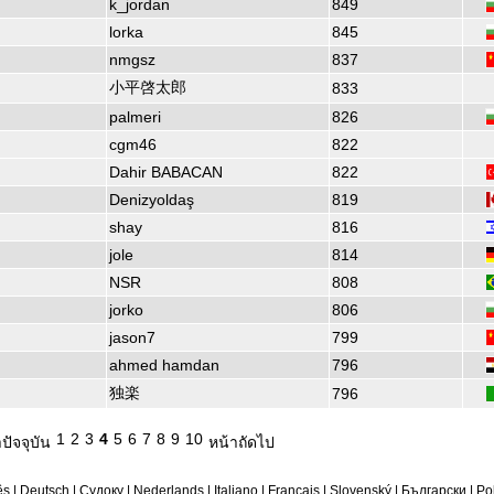
k_jordan
849
lorka
845
nmgsz
837
小平啓太郎
833
palmeri
826
cgm46
822
Dahir BABACAN
822
Denizyoldaş
819
shay
816
jole
814
NSR
808
jorko
806
jason7
799
ahmed hamdan
796
独楽
796
1
2
3
4
5
6
7
8
9
10
ปัจจุบัน
หน้าถัดไป
ês
|
Deutsch
|
Судоку
|
Nederlands
|
Italiano
|
Français
|
Slovenský
|
Български
|
Po