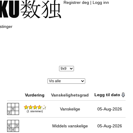
Registrer deg
|
Logg inn
tinger
Legg til dato
Vurdering
Vanskelighetsgrad
Vanskelige
05-Aug-2026
6
(1 stemmer)
2
Middels vanskelige
05-Aug-2026
6
3
7
4