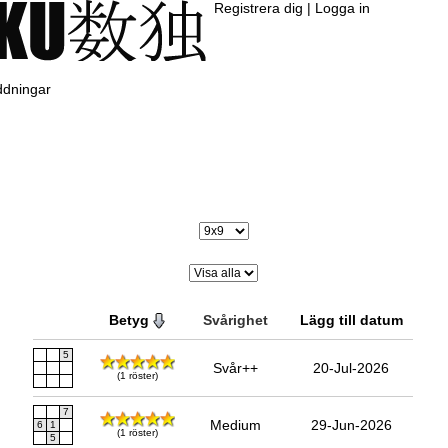
Registrera dig
|
Logga in
ddningar
Betyg
Svårighet
Lägg till datum
5
Svår++
20-Jul-2026
(1 röster)
7
Medium
29-Jun-2026
6
1
(1 röster)
5