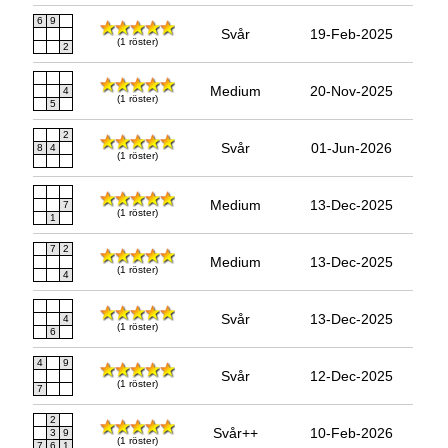
6
9
Svår
19-Feb-2025
(1 röster)
2
Medium
20-Nov-2025
4
(1 röster)
5
2
Svår
01-Jun-2026
8
4
(1 röster)
Medium
13-Dec-2025
7
(1 röster)
1
7
2
Medium
13-Dec-2025
(1 röster)
4
Svår
13-Dec-2025
4
(1 röster)
6
4
9
Svår
12-Dec-2025
(1 röster)
7
2
Svår++
10-Feb-2026
3
9
(1 röster)
7
6
1