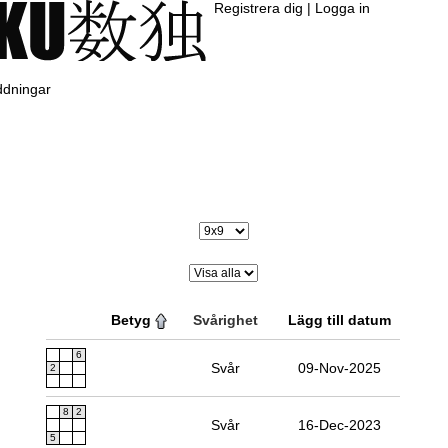
Registrera dig
|
Logga in
ddningar
Betyg
Svårighet
Lägg till datum
6
Svår
09-Nov-2025
2
8
2
Svår
16-Dec-2023
5