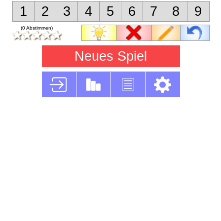
1
2
3
4
5
6
7
8
9
(0 Abstimmen)
Neues Spiel