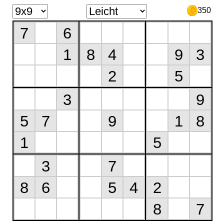
350
7
6
1
8
4
9
3
2
5
3
9
5
7
9
1
8
1
5
3
7
8
6
5
4
2
8
7