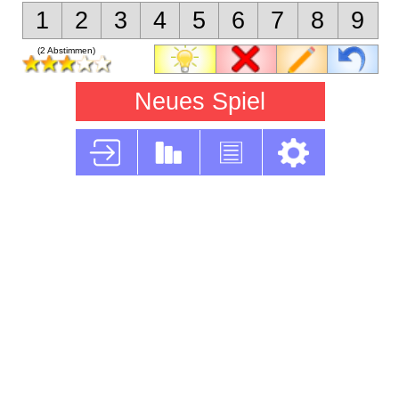
1
2
3
4
5
6
7
8
9
(2 Abstimmen)
Neues Spiel