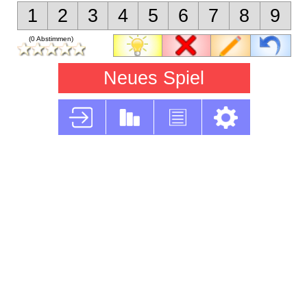
1
2
3
4
5
6
7
8
9
(0 Abstimmen)
Neues Spiel