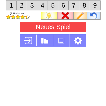
1
2
3
4
5
6
7
8
9
(3 Abstimmen)
Neues Spiel