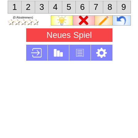
1
2
3
4
5
6
7
8
9
(0 Abstimmen)
Neues Spiel