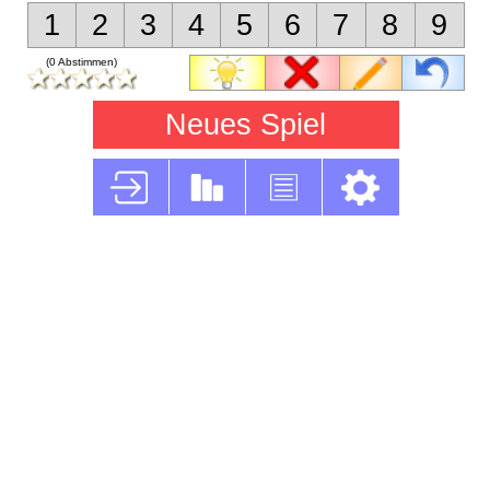
1
2
3
4
5
6
7
8
9
(0 Abstimmen)
Neues Spiel