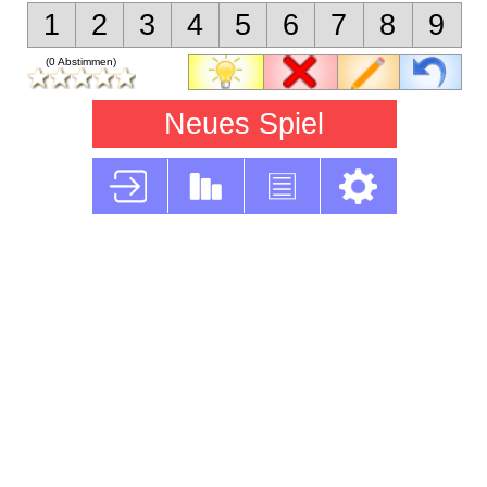
1
2
3
4
5
6
7
8
9
(0 Abstimmen)
Neues Spiel