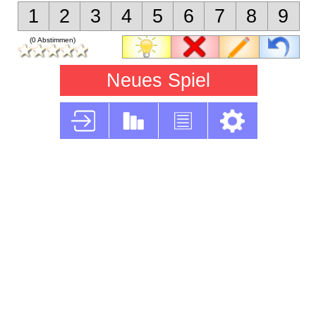
1
2
3
4
5
6
7
8
9
(0 Abstimmen)
Neues Spiel