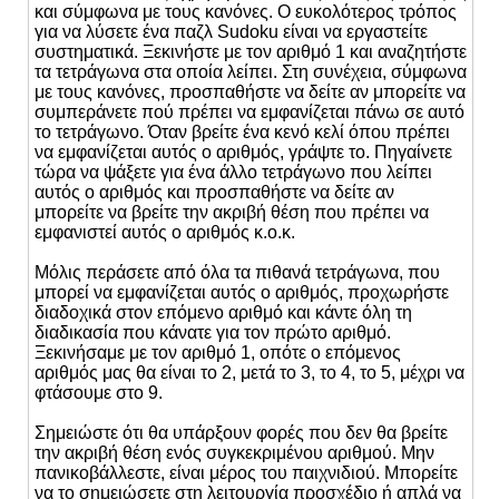
και σύμφωνα με τους κανόνες. Ο ευκολότερος τρόπος
για να λύσετε ένα παζλ Sudoku είναι να εργαστείτε
συστηματικά. Ξεκινήστε με τον αριθμό 1 και αναζητήστε
τα τετράγωνα στα οποία λείπει. Στη συνέχεια, σύμφωνα
με τους κανόνες, προσπαθήστε να δείτε αν μπορείτε να
συμπεράνετε πού πρέπει να εμφανίζεται πάνω σε αυτό
το τετράγωνο. Όταν βρείτε ένα κενό κελί όπου πρέπει
να εμφανίζεται αυτός ο αριθμός, γράψτε το. Πηγαίνετε
τώρα να ψάξετε για ένα άλλο τετράγωνο που λείπει
αυτός ο αριθμός και προσπαθήστε να δείτε αν
μπορείτε να βρείτε την ακριβή θέση που πρέπει να
εμφανιστεί αυτός ο αριθμός κ.ο.κ.
Μόλις περάσετε από όλα τα πιθανά τετράγωνα, που
μπορεί να εμφανίζεται αυτός ο αριθμός, προχωρήστε
διαδοχικά στον επόμενο αριθμό και κάντε όλη τη
διαδικασία που κάνατε για τον πρώτο αριθμό.
Ξεκινήσαμε με τον αριθμό 1, οπότε ο επόμενος
αριθμός μας θα είναι το 2, μετά το 3, το 4, το 5, μέχρι να
φτάσουμε στο 9.
Σημειώστε ότι θα υπάρξουν φορές που δεν θα βρείτε
την ακριβή θέση ενός συγκεκριμένου αριθμού. Μην
πανικοβάλλεστε, είναι μέρος του παιχνιδιού. Μπορείτε
να το σημειώσετε στη λειτουργία προσχέδιο ή απλά να