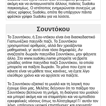
ακόμη και να ανταγωνιστείτε άλλους παίκτες Sudoku
παγκοσμίως. Ο ιστότοπος ενημερώνεται συνεχώς με
νέους γρίφους Sudoku, οπότε θα υπάρχουν πάντα
φρέσκοι γρίφοι Sudoku για να λύσετε.
Σουντόκου
Το Σουντόκου, ή Σου-ντόκου είναι ένα διασκεδαστικό
Γιαπωνέζικο παιχνίδι παζλ. Το Σουντόκου
χρησιμοποιεί αριθμούς, αλλά δεν χρειάζονται
μαθηματικά, γι' αυτό είναι τόσο δημοφιλές. Αν
αναζητείτε δωρεάν παιχνίδια Σουντόκου, μην ψάχνετε
άλλο. Στο www.sudoku.name μπορείτε να βρείτε
χιλιάδες online παιχνίδια παζλ Σουντόκου, τα οποία
μπορείτε να παίξετε δωρεάν. Το μόνο που έχετε να
κάνετε είναι να μάθετε τους κανόνες, να έχετε λίγο
ελεύθερο χρόνο και να αρχίσετε να παίζετε.
Το Σουντόκου εξασκεί το μυαλό και τη λογική που
έχουμε όλοι μας. Μελέτες δείχνουν ότι το παίξιμο του
Σουντόκου βελτιώνει τη μνήμη, τη διαύγεια του μυαλού
και μπορεί ακόμη και να σταματήσει και να εμποδίσει
εγκεφαλικές νόσους όπως το Αλτσχάιμερ! Γι' αυτόν τον
λόγο, υπάρχουν μερικοί επιστήμονες και ερευνητές