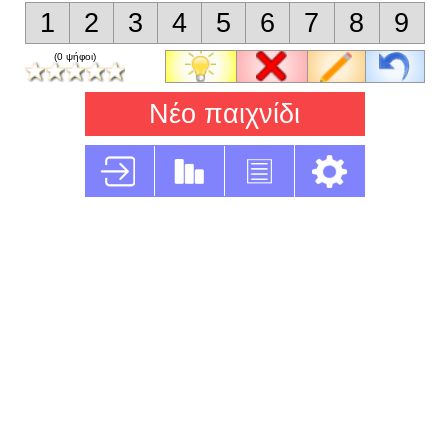
1
2
3
4
5
6
7
8
9
(0 ψήφοι)
Νέο παιχνίδι