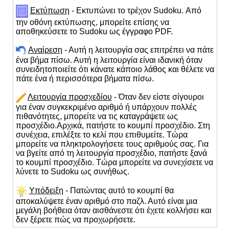
Εκτύπωση
- Εκτυπώνει το τρέχον Sudoku. Από
την οθόνη εκτύπωσης, μπορείτε επίσης να
αποθηκεύσετε το Sudoku ως έγγραφο PDF.
Αναίρεση
- Αυτή η λειτουργία σας επιτρέπει να πάτε
ένα βήμα πίσω. Αυτή η λειτουργία είναι ιδανική όταν
συνειδητοποιείτε ότι κάνατε κάποιο λάθος και θέλετε να
πάτε ένα ή περισσότερα βήματα πίσω.
Λειτουργία προσχεδίου
- Όταν δεν είστε σίγουροι
για έναν συγκεκριμένο αριθμό ή υπάρχουν πολλές
πιθανότητες, μπορείτε να τις καταγράψετε ως
προσχέδιο.Αρχικά, πατήστε το κουμπί προσχέδιο. Στη
συνέχεια, επιλέξτε το κελί που επιθυμείτε. Τώρα
μπορείτε να πληκτρολογήσετε τους αριθμούς σας. Για
να βγείτε από τη λειτουργία προσχέδιο, πατήστε ξανά
το κουμπί προσχέδιο. Τώρα μπορείτε να συνεχίσετε να
λύνετε το Sudoku ως συνήθως.
Υπόδειξη
- Πατώντας αυτό το κουμπί θα
αποκαλύψετε έναν αριθμό στο παζλ. Αυτό είναι μια
μεγάλη βοήθεια όταν αισθάνεστε ότι έχετε κολλήσει και
δεν ξέρετε πώς να προχωρήσετε.