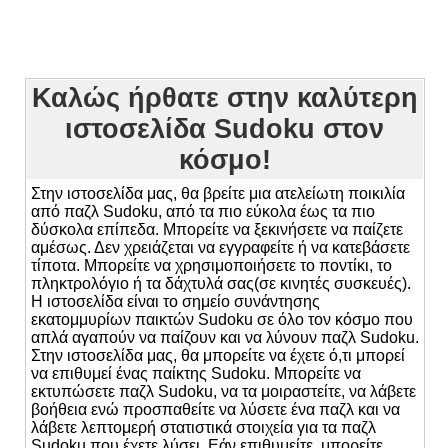
Καλώς ήρθατε στην καλύτερη
ιστοσελίδα Sudoku στον
κόσμο!
Στην ιστοσελίδα μας, θα βρείτε μια ατελείωτη ποικιλία
από παζλ Sudoku, από τα πιο εύκολα έως τα πιο
δύσκολα επίπεδα. Μπορείτε να ξεκινήσετε να παίζετε
αμέσως. Δεν χρειάζεται να εγγραφείτε ή να κατεβάσετε
τίποτα. Μπορείτε να χρησιμοποιήσετε το ποντίκι, το
πληκτρολόγιο ή τα δάχτυλά σας(σε κινητές συσκευές).
Η ιστοσελίδα είναι το σημείο συνάντησης
εκατομμυρίων παικτών Sudoku σε όλο τον κόσμο που
απλά αγαπούν να παίζουν και να λύνουν παζλ Sudoku.
Στην ιστοσελίδα μας, θα μπορείτε να έχετε ό,τι μπορεί
να επιθυμεί ένας παίκτης Sudoku. Μπορείτε να
εκτυπώσετε παζλ Sudoku, να τα μοιραστείτε, να λάβετε
βοήθεια ενώ προσπαθείτε να λύσετε ένα παζλ και να
λάβετε λεπτομερή στατιστικά στοιχεία για τα παζλ
Sudoku που έχετε λύσει. Εάν επιθυμείτε, μπορείτε