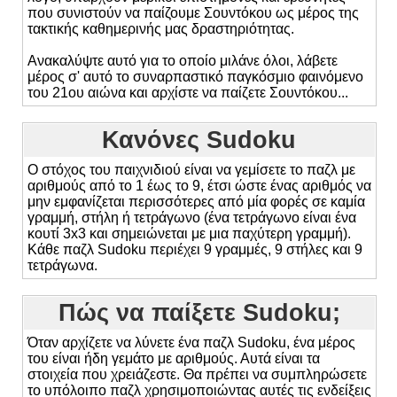
που συνιστούν να παίζουμε Σουντόκου ως μέρος της
τακτικής καθημερινής μας δραστηριότητας.
Ανακαλύψτε αυτό για το οποίο μιλάνε όλοι, λάβετε
μέρος σ' αυτό το συναρπαστικό παγκόσμιο φαινόμενο
του 21ου αιώνα και αρχίστε να παίζετε Σουντόκου...
Κανόνες Sudoku
Ο στόχος του παιχνιδιού είναι να γεμίσετε το παζλ με
αριθμούς από το 1 έως το 9, έτσι ώστε ένας αριθμός να
μην εμφανίζεται περισσότερες από μία φορές σε καμία
γραμμή, στήλη ή τετράγωνο (ένα τετράγωνο είναι ένα
κουτί 3x3 και σημειώνεται με μια παχύτερη γραμμή).
Κάθε παζλ Sudoku περιέχει 9 γραμμές, 9 στήλες και 9
τετράγωνα.
Πώς να παίξετε Sudoku;
Όταν αρχίζετε να λύνετε ένα παζλ Sudoku, ένα μέρος
του είναι ήδη γεμάτο με αριθμούς. Αυτά είναι τα
στοιχεία που χρειάζεστε. Θα πρέπει να συμπληρώσετε
το υπόλοιπο παζλ χρησιμοποιώντας αυτές τις ενδείξεις