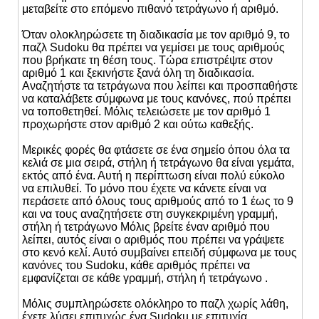
μεταβείτε στο επόμενο πιθανό τετράγωνο ή αριθμό.
Όταν ολοκληρώσετε τη διαδικασία με τον αριθμό 9, το
παζλ Sudoku θα πρέπει να γεμίσει με τους αριθμούς
που βρήκατε τη θέση τους. Τώρα επιστρέψτε στον
αριθμό 1 και ξεκινήστε ξανά όλη τη διαδικασία.
Αναζητήστε τα τετράγωνα που λείπει και προσπαθήστε
να καταλάβετε σύμφωνα με τους κανόνες, πού πρέπει
να τοποθετηθεί. Μόλις τελειώσετε με τον αριθμό 1
προχωρήστε στον αριθμό 2 και ούτω καθεξής.
Μερικές φορές θα φτάσετε σε ένα σημείο όπου όλα τα
κελιά σε μια σειρά, στήλη ή τετράγωνο θα είναι γεμάτα,
εκτός από ένα. Αυτή η περίπτωση είναι πολύ εύκολο
να επιλυθεί. Το μόνο που έχετε να κάνετε είναι να
περάσετε από όλους τους αριθμούς από το 1 έως το 9
και να τους αναζητήσετε στη συγκεκριμένη γραμμή,
στήλη ή τετράγωνο Μόλις βρείτε έναν αριθμό που
λείπει, αυτός είναι ο αριθμός που πρέπει να γράψετε
στο κενό κελί. Αυτό συμβαίνει επειδή σύμφωνα με τους
κανόνες του Sudoku, κάθε αριθμός πρέπει να
εμφανίζεται σε κάθε γραμμή, στήλη ή τετράγωνο .
Μόλις συμπληρώσετε ολόκληρο το παζλ χωρίς λάθη,
έχετε λύσει επιτυχώς ένα Sudoku με επιτυχία.