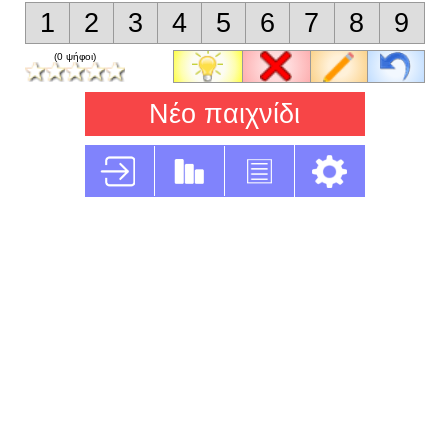
1
2
3
4
5
6
7
8
9
(0 ψήφοι)
Νέο παιχνίδι