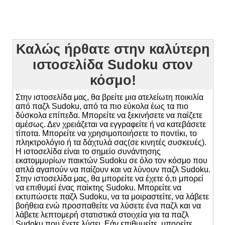
Καλώς ήρθατε στην καλύτερη
ιστοσελίδα Sudoku στον
κόσμο!
Στην ιστοσελίδα μας, θα βρείτε μια ατελείωτη ποικιλία
από παζλ Sudoku, από τα πιο εύκολα έως τα πιο
δύσκολα επίπεδα. Μπορείτε να ξεκινήσετε να παίζετε
αμέσως. Δεν χρειάζεται να εγγραφείτε ή να κατεβάσετε
τίποτα. Μπορείτε να χρησιμοποιήσετε το ποντίκι, το
πληκτρολόγιο ή τα δάχτυλά σας(σε κινητές συσκευές).
Η ιστοσελίδα είναι το σημείο συνάντησης
εκατομμυρίων παικτών Sudoku σε όλο τον κόσμο που
απλά αγαπούν να παίζουν και να λύνουν παζλ Sudoku.
Στην ιστοσελίδα μας, θα μπορείτε να έχετε ό,τι μπορεί
να επιθυμεί ένας παίκτης Sudoku. Μπορείτε να
εκτυπώσετε παζλ Sudoku, να τα μοιραστείτε, να λάβετε
βοήθεια ενώ προσπαθείτε να λύσετε ένα παζλ και να
λάβετε λεπτομερή στατιστικά στοιχεία για τα παζλ
Sudoku που έχετε λύσει. Εάν επιθυμείτε, μπορείτε