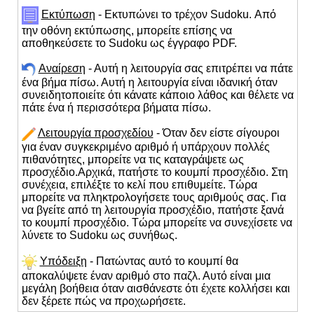
Εκτύπωση
- Εκτυπώνει το τρέχον Sudoku. Από
την οθόνη εκτύπωσης, μπορείτε επίσης να
αποθηκεύσετε το Sudoku ως έγγραφο PDF.
Αναίρεση
- Αυτή η λειτουργία σας επιτρέπει να πάτε
ένα βήμα πίσω. Αυτή η λειτουργία είναι ιδανική όταν
συνειδητοποιείτε ότι κάνατε κάποιο λάθος και θέλετε να
πάτε ένα ή περισσότερα βήματα πίσω.
Λειτουργία προσχεδίου
- Όταν δεν είστε σίγουροι
για έναν συγκεκριμένο αριθμό ή υπάρχουν πολλές
πιθανότητες, μπορείτε να τις καταγράψετε ως
προσχέδιο.Αρχικά, πατήστε το κουμπί προσχέδιο. Στη
συνέχεια, επιλέξτε το κελί που επιθυμείτε. Τώρα
μπορείτε να πληκτρολογήσετε τους αριθμούς σας. Για
να βγείτε από τη λειτουργία προσχέδιο, πατήστε ξανά
το κουμπί προσχέδιο. Τώρα μπορείτε να συνεχίσετε να
λύνετε το Sudoku ως συνήθως.
Υπόδειξη
- Πατώντας αυτό το κουμπί θα
αποκαλύψετε έναν αριθμό στο παζλ. Αυτό είναι μια
μεγάλη βοήθεια όταν αισθάνεστε ότι έχετε κολλήσει και
δεν ξέρετε πώς να προχωρήσετε.