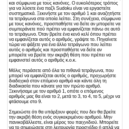
και σύμφωνα με τους κανόνες. Ο ευκολότερος τρόπος
για να λύσετε ένα παζλ Sudoku είναι να εργαστείτε
συστηματικά. Ξεκινήστε με τον αριθμό 1 και αναζητήστε
τα τετράγωνα στα οποία λείπει. Στη συνέχεια, σύμφωνα
με τους κανόνες, προσπαθήστε να δείτε αν μπορείτε να
συμπεράνετε πού πρέπει να εμφανίζεται πάνω σε αυτό
το τετράγωνο. Όταν βρείτε ένα κενό κελί όπου πρέπει
να εμφανίζεται αυτός ο αριθμός, γράψτε το. Πηγαίνετε
τώρα να ψάξετε για ένα άλλο τετράγωνο που λείπει
αυτός ο αριθμός και προσπαθήστε να δείτε αν
μπορείτε να βρείτε την ακριβή θέση που πρέπει να
εμφανιστεί αυτός ο αριθμός κ.ο.κ.
Μόλις περάσετε από όλα τα πιθανά τετράγωνα, που
μπορεί να εμφανίζεται αυτός ο αριθμός, προχωρήστε
διαδοχικά στον επόμενο αριθμό και κάντε όλη τη
διαδικασία που κάνατε για τον πρώτο αριθμό.
Ξεκινήσαμε με τον αριθμό 1, οπότε ο επόμενος
αριθμός μας θα είναι το 2, μετά το 3, το 4, το 5, μέχρι να
φτάσουμε στο 9.
Σημειώστε ότι θα υπάρξουν φορές που δεν θα βρείτε
την ακριβή θέση ενός συγκεκριμένου αριθμού. Μην
πανικοβάλλεστε, είναι μέρος του παιχνιδιού. Μπορείτε
να το σημειώσετε στη λειτουργία προσχέδιο ή απλά να