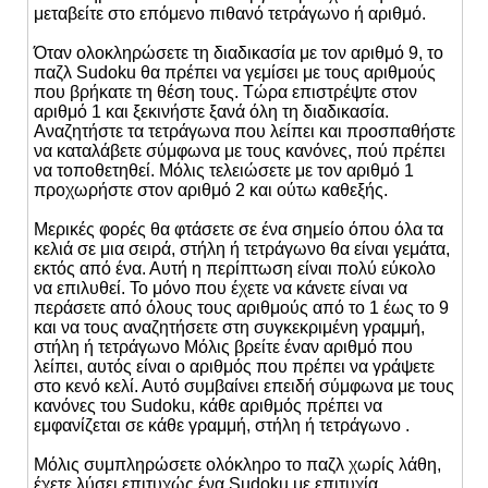
μεταβείτε στο επόμενο πιθανό τετράγωνο ή αριθμό.
Όταν ολοκληρώσετε τη διαδικασία με τον αριθμό 9, το
παζλ Sudoku θα πρέπει να γεμίσει με τους αριθμούς
που βρήκατε τη θέση τους. Τώρα επιστρέψτε στον
αριθμό 1 και ξεκινήστε ξανά όλη τη διαδικασία.
Αναζητήστε τα τετράγωνα που λείπει και προσπαθήστε
να καταλάβετε σύμφωνα με τους κανόνες, πού πρέπει
να τοποθετηθεί. Μόλις τελειώσετε με τον αριθμό 1
προχωρήστε στον αριθμό 2 και ούτω καθεξής.
Μερικές φορές θα φτάσετε σε ένα σημείο όπου όλα τα
κελιά σε μια σειρά, στήλη ή τετράγωνο θα είναι γεμάτα,
εκτός από ένα. Αυτή η περίπτωση είναι πολύ εύκολο
να επιλυθεί. Το μόνο που έχετε να κάνετε είναι να
περάσετε από όλους τους αριθμούς από το 1 έως το 9
και να τους αναζητήσετε στη συγκεκριμένη γραμμή,
στήλη ή τετράγωνο Μόλις βρείτε έναν αριθμό που
λείπει, αυτός είναι ο αριθμός που πρέπει να γράψετε
στο κενό κελί. Αυτό συμβαίνει επειδή σύμφωνα με τους
κανόνες του Sudoku, κάθε αριθμός πρέπει να
εμφανίζεται σε κάθε γραμμή, στήλη ή τετράγωνο .
Μόλις συμπληρώσετε ολόκληρο το παζλ χωρίς λάθη,
έχετε λύσει επιτυχώς ένα Sudoku με επιτυχία.