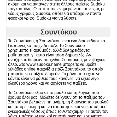
ακόμη και να ανταγωνιστείτε άλλους παίκτες Sudoku
παγκοσμίως. Ο ιστότοπος ενημερώνεται συνεχώς με
νέους γρίφους Sudoku, οπότε θα υπάρχουν πάντα
φρέσκοι γρίφοι Sudoku για να λύσετε.
Σουντόκου
Το Σουντόκου, ή Σου-ντόκου είναι ένα διασκεδαστικό
Γιαπωνέζικο παιχνίδι παζλ. Το Σουντόκου
χρησιμοποιεί αριθμούς, αλλά δεν χρειάζονται
μαθηματικά, γι' αυτό είναι τόσο δημοφιλές. Αν
αναζητείτε δωρεάν παιχνίδια Σουντόκου, μην ψάχνετε
άλλο. Στο www.sudoku.name μπορείτε να βρείτε
χιλιάδες online παιχνίδια παζλ Σουντόκου, τα οποία
μπορείτε να παίξετε δωρεάν. Το μόνο που έχετε να
κάνετε είναι να μάθετε τους κανόνες, να έχετε λίγο
ελεύθερο χρόνο και να αρχίσετε να παίζετε.
Το Σουντόκου εξασκεί το μυαλό και τη λογική που
έχουμε όλοι μας. Μελέτες δείχνουν ότι το παίξιμο του
Σουντόκου βελτιώνει τη μνήμη, τη διαύγεια του μυαλού
και μπορεί ακόμη και να σταματήσει και να εμποδίσει
εγκεφαλικές νόσους όπως το Αλτσχάιμερ! Γι' αυτόν τον
λόγο, υπάρχουν μερικοί επιστήμονες και ερευνητές