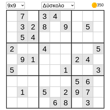
350
7
3
4
3
2
8
9
5
5
4
2
4
5
9
1
2
4
5
1
3
5
6
1
5
2
9
7
6
8
3