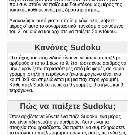
που συνιστούν να παίζουμε Σουντόκου ως μέρος της
τακτικής καθημερινής μας δραστηριότητας.
Ανακαλύψτε αυτό για το οποίο μιλάνε όλοι, λάβετε
μέρος σ' αυτό το συναρπαστικό παγκόσμιο φαινόμενο
του 21ου αιώνα και αρχίστε να παίζετε Σουντόκου...
Κανόνες Sudoku
Ο στόχος του παιχνιδιού είναι να γεμίσετε το παζλ με
αριθμούς από το 1 έως το 9, έτσι ώστε ένας αριθμός να
μην εμφανίζεται περισσότερες από μία φορές σε καμία
γραμμή, στήλη ή τετράγωνο (ένα τετράγωνο είναι ένα
κουτί 3x3 και σημειώνεται με μια παχύτερη γραμμή).
Κάθε παζλ Sudoku περιέχει 9 γραμμές, 9 στήλες και 9
τετράγωνα.
Πώς να παίξετε Sudoku;
Όταν αρχίζετε να λύνετε ένα παζλ Sudoku, ένα μέρος
του είναι ήδη γεμάτο με αριθμούς. Αυτά είναι τα
στοιχεία που χρειάζεστε. Θα πρέπει να συμπληρώσετε
το υπόλοιπο παζλ χρησιμοποιώντας αυτές τις ενδείξεις