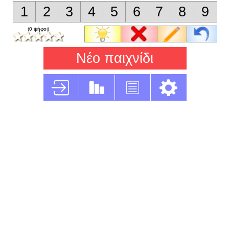
1
2
3
4
5
6
7
8
9
(0 ψήφοι)
Νέο παιχνίδι