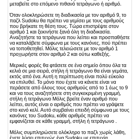
μεταβείτε στο επόμενο πιθανό τετράγωνο ή αριθμό.
Όταν ολοκληρώσετε τη διαδικασία με τον αριθμό 9, το
παζλ Sudoku θα πρέπει να γεμίσει με τους αριθμούς
που βρήκατε τη θέση τους. Τώρα επιστρέψτε στον
αριθμό 1 και ξεκινήστε ξανά όλη τη διαδικασία.
Αναζητήστε τα τετράγωνα που λείπει και προσπαθήστε
να καταλάβετε σύμφωνα με τους κανόνες, πού πρέπει
να τοποθετηθεί. Μόλις τελειώσετε με τον αριθμό 1
προχωρήστε στον αριθμό 2 και ούτω καθεξής.
Μερικές φορές θα φτάσετε σε ένα σημείο όπου όλα τα
κελιά σε μια σειρά, στήλη ή τετράγωνο θα είναι γεμάτα,
εκτός από ένα. Αυτή η περίπτωση είναι πολύ εύκολο
να επιλυθεί. Το μόνο που έχετε να κάνετε είναι να
περάσετε από όλους τους αριθμούς από το 1 έως το 9
και να τους αναζητήσετε στη συγκεκριμένη γραμμή,
στήλη ή τετράγωνο Μόλις βρείτε έναν αριθμό που
λείπει, αυτός είναι ο αριθμός που πρέπει να γράψετε
στο κενό κελί. Αυτό συμβαίνει επειδή σύμφωνα με τους
κανόνες του Sudoku, κάθε αριθμός πρέπει να
εμφανίζεται σε κάθε γραμμή, στήλη ή τετράγωνο .
Μόλις συμπληρώσετε ολόκληρο το παζλ χωρίς λάθη,
έχετε λύσει επιτυχώς ένα Sudoku με επιτυχία.