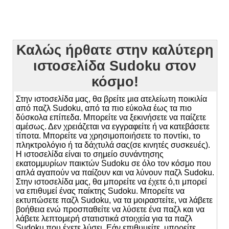
Καλώς ήρθατε στην καλύτερη
ιστοσελίδα Sudoku στον
κόσμο!
Στην ιστοσελίδα μας, θα βρείτε μια ατελείωτη ποικιλία
από παζλ Sudoku, από τα πιο εύκολα έως τα πιο
δύσκολα επίπεδα. Μπορείτε να ξεκινήσετε να παίζετε
αμέσως. Δεν χρειάζεται να εγγραφείτε ή να κατεβάσετε
τίποτα. Μπορείτε να χρησιμοποιήσετε το ποντίκι, το
πληκτρολόγιο ή τα δάχτυλά σας(σε κινητές συσκευές).
Η ιστοσελίδα είναι το σημείο συνάντησης
εκατομμυρίων παικτών Sudoku σε όλο τον κόσμο που
απλά αγαπούν να παίζουν και να λύνουν παζλ Sudoku.
Στην ιστοσελίδα μας, θα μπορείτε να έχετε ό,τι μπορεί
να επιθυμεί ένας παίκτης Sudoku. Μπορείτε να
εκτυπώσετε παζλ Sudoku, να τα μοιραστείτε, να λάβετε
βοήθεια ενώ προσπαθείτε να λύσετε ένα παζλ και να
λάβετε λεπτομερή στατιστικά στοιχεία για τα παζλ
Sudoku που έχετε λύσει. Εάν επιθυμείτε, μπορείτε