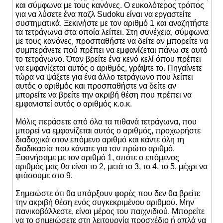
και σύμφωνα με τους κανόνες. Ο ευκολότερος τρόπος
για να λύσετε ένα παζλ Sudoku είναι να εργαστείτε
συστηματικά. Ξεκινήστε με τον αριθμό 1 και αναζητήστε
τα τετράγωνα στα οποία λείπει. Στη συνέχεια, σύμφωνα
με τους κανόνες, προσπαθήστε να δείτε αν μπορείτε να
συμπεράνετε πού πρέπει να εμφανίζεται πάνω σε αυτό
το τετράγωνο. Όταν βρείτε ένα κενό κελί όπου πρέπει
να εμφανίζεται αυτός ο αριθμός, γράψτε το. Πηγαίνετε
τώρα να ψάξετε για ένα άλλο τετράγωνο που λείπει
αυτός ο αριθμός και προσπαθήστε να δείτε αν
μπορείτε να βρείτε την ακριβή θέση που πρέπει να
εμφανιστεί αυτός ο αριθμός κ.ο.κ.
Μόλις περάσετε από όλα τα πιθανά τετράγωνα, που
μπορεί να εμφανίζεται αυτός ο αριθμός, προχωρήστε
διαδοχικά στον επόμενο αριθμό και κάντε όλη τη
διαδικασία που κάνατε για τον πρώτο αριθμό.
Ξεκινήσαμε με τον αριθμό 1, οπότε ο επόμενος
αριθμός μας θα είναι το 2, μετά το 3, το 4, το 5, μέχρι να
φτάσουμε στο 9.
Σημειώστε ότι θα υπάρξουν φορές που δεν θα βρείτε
την ακριβή θέση ενός συγκεκριμένου αριθμού. Μην
πανικοβάλλεστε, είναι μέρος του παιχνιδιού. Μπορείτε
να το σημειώσετε στη λειτουργία προσχέδιο ή απλά να