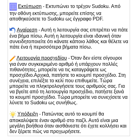
Εκτύπωση
- Εκτυπώνει το τρέχον Sudoku. Από
την οθόνη εκτύπωσης, μπορείτε επίσης να
αποθηκεύσετε το Sudoku ως έγγραφο PDF.
Αναίρεση
- Αυτή η λειτουργία σας επιτρέπει να πάτε
ένα βήμα πίσω. Αυτή η λειτουργία είναι ιδανική όταν
συνειδητοποιείτε ότι κάνατε κάποιο λάθος και θέλετε να
πάτε ένα ή περισσότερα βήματα πίσω.
Λειτουργία προσχεδίου
- Όταν δεν είστε σίγουροι
για έναν συγκεκριμένο αριθμό ή υπάρχουν πολλές
πιθανότητες, μπορείτε να τις καταγράψετε ως
προσχέδιο.Αρχικά, πατήστε το κουμπί προσχέδιο. Στη
συνέχεια, επιλέξτε το κελί που επιθυμείτε. Τώρα
μπορείτε να πληκτρολογήσετε τους αριθμούς σας. Για
να βγείτε από τη λειτουργία προσχέδιο, πατήστε ξανά
το κουμπί προσχέδιο. Τώρα μπορείτε να συνεχίσετε να
λύνετε το Sudoku ως συνήθως.
Υπόδειξη
- Πατώντας αυτό το κουμπί θα
αποκαλύψετε έναν αριθμό στο παζλ. Αυτό είναι μια
μεγάλη βοήθεια όταν αισθάνεστε ότι έχετε κολλήσει και
δεν ξέρετε πώς να προχωρήσετε.