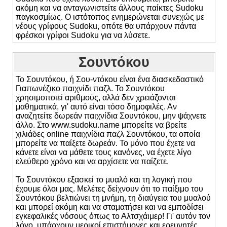
ακόμη και να ανταγωνιστείτε άλλους παίκτες Sudoku
παγκοσμίως. Ο ιστότοπος ενημερώνεται συνεχώς με
νέους γρίφους Sudoku, οπότε θα υπάρχουν πάντα
φρέσκοι γρίφοι Sudoku για να λύσετε.
Σουντόκου
Το Σουντόκου, ή Σου-ντόκου είναι ένα διασκεδαστικό
Γιαπωνέζικο παιχνίδι παζλ. Το Σουντόκου
χρησιμοποιεί αριθμούς, αλλά δεν χρειάζονται
μαθηματικά, γι' αυτό είναι τόσο δημοφιλές. Αν
αναζητείτε δωρεάν παιχνίδια Σουντόκου, μην ψάχνετε
άλλο. Στο www.sudoku.name μπορείτε να βρείτε
χιλιάδες online παιχνίδια παζλ Σουντόκου, τα οποία
μπορείτε να παίξετε δωρεάν. Το μόνο που έχετε να
κάνετε είναι να μάθετε τους κανόνες, να έχετε λίγο
ελεύθερο χρόνο και να αρχίσετε να παίζετε.
Το Σουντόκου εξασκεί το μυαλό και τη λογική που
έχουμε όλοι μας. Μελέτες δείχνουν ότι το παίξιμο του
Σουντόκου βελτιώνει τη μνήμη, τη διαύγεια του μυαλού
και μπορεί ακόμη και να σταματήσει και να εμποδίσει
εγκεφαλικές νόσους όπως το Αλτσχάιμερ! Γι' αυτόν τον
λόγο, υπάρχουν μερικοί επιστήμονες και ερευνητές