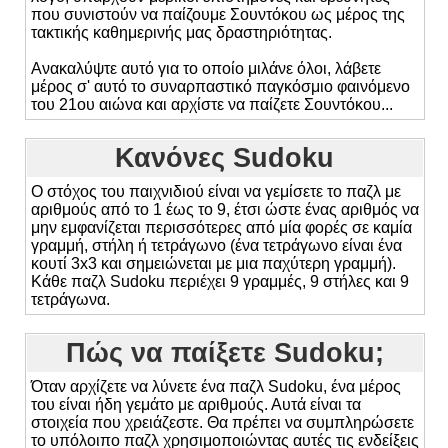
που συνιστούν να παίζουμε Σουντόκου ως μέρος της
τακτικής καθημερινής μας δραστηριότητας.
Ανακαλύψτε αυτό για το οποίο μιλάνε όλοι, λάβετε
μέρος σ' αυτό το συναρπαστικό παγκόσμιο φαινόμενο
του 21ου αιώνα και αρχίστε να παίζετε Σουντόκου...
Κανόνες Sudoku
Ο στόχος του παιχνιδιού είναι να γεμίσετε το παζλ με
αριθμούς από το 1 έως το 9, έτσι ώστε ένας αριθμός να
μην εμφανίζεται περισσότερες από μία φορές σε καμία
γραμμή, στήλη ή τετράγωνο (ένα τετράγωνο είναι ένα
κουτί 3x3 και σημειώνεται με μια παχύτερη γραμμή).
Κάθε παζλ Sudoku περιέχει 9 γραμμές, 9 στήλες και 9
τετράγωνα.
Πώς να παίξετε Sudoku;
Όταν αρχίζετε να λύνετε ένα παζλ Sudoku, ένα μέρος
του είναι ήδη γεμάτο με αριθμούς. Αυτά είναι τα
στοιχεία που χρειάζεστε. Θα πρέπει να συμπληρώσετε
το υπόλοιπο παζλ χρησιμοποιώντας αυτές τις ενδείξεις