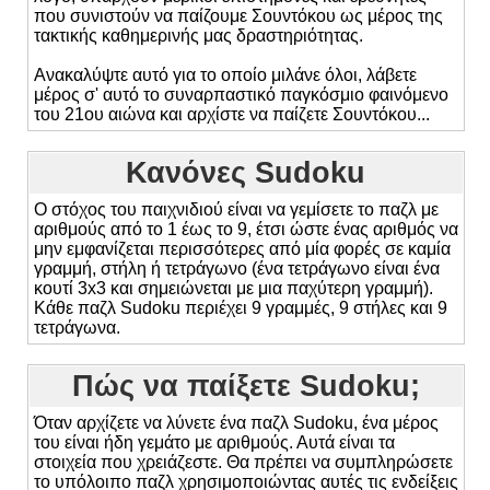
που συνιστούν να παίζουμε Σουντόκου ως μέρος της
τακτικής καθημερινής μας δραστηριότητας.
Ανακαλύψτε αυτό για το οποίο μιλάνε όλοι, λάβετε
μέρος σ' αυτό το συναρπαστικό παγκόσμιο φαινόμενο
του 21ου αιώνα και αρχίστε να παίζετε Σουντόκου...
Κανόνες Sudoku
Ο στόχος του παιχνιδιού είναι να γεμίσετε το παζλ με
αριθμούς από το 1 έως το 9, έτσι ώστε ένας αριθμός να
μην εμφανίζεται περισσότερες από μία φορές σε καμία
γραμμή, στήλη ή τετράγωνο (ένα τετράγωνο είναι ένα
κουτί 3x3 και σημειώνεται με μια παχύτερη γραμμή).
Κάθε παζλ Sudoku περιέχει 9 γραμμές, 9 στήλες και 9
τετράγωνα.
Πώς να παίξετε Sudoku;
Όταν αρχίζετε να λύνετε ένα παζλ Sudoku, ένα μέρος
του είναι ήδη γεμάτο με αριθμούς. Αυτά είναι τα
στοιχεία που χρειάζεστε. Θα πρέπει να συμπληρώσετε
το υπόλοιπο παζλ χρησιμοποιώντας αυτές τις ενδείξεις