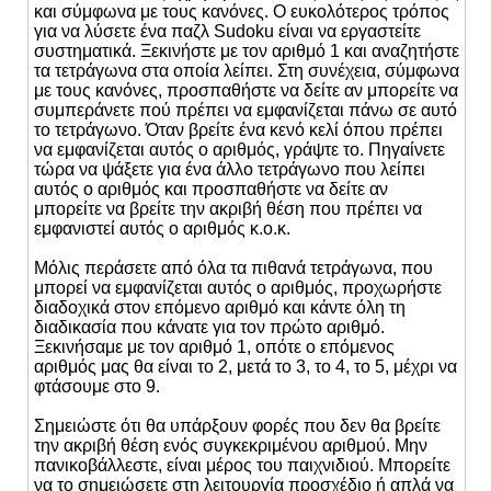
και σύμφωνα με τους κανόνες. Ο ευκολότερος τρόπος
για να λύσετε ένα παζλ Sudoku είναι να εργαστείτε
συστηματικά. Ξεκινήστε με τον αριθμό 1 και αναζητήστε
τα τετράγωνα στα οποία λείπει. Στη συνέχεια, σύμφωνα
με τους κανόνες, προσπαθήστε να δείτε αν μπορείτε να
συμπεράνετε πού πρέπει να εμφανίζεται πάνω σε αυτό
το τετράγωνο. Όταν βρείτε ένα κενό κελί όπου πρέπει
να εμφανίζεται αυτός ο αριθμός, γράψτε το. Πηγαίνετε
τώρα να ψάξετε για ένα άλλο τετράγωνο που λείπει
αυτός ο αριθμός και προσπαθήστε να δείτε αν
μπορείτε να βρείτε την ακριβή θέση που πρέπει να
εμφανιστεί αυτός ο αριθμός κ.ο.κ.
Μόλις περάσετε από όλα τα πιθανά τετράγωνα, που
μπορεί να εμφανίζεται αυτός ο αριθμός, προχωρήστε
διαδοχικά στον επόμενο αριθμό και κάντε όλη τη
διαδικασία που κάνατε για τον πρώτο αριθμό.
Ξεκινήσαμε με τον αριθμό 1, οπότε ο επόμενος
αριθμός μας θα είναι το 2, μετά το 3, το 4, το 5, μέχρι να
φτάσουμε στο 9.
Σημειώστε ότι θα υπάρξουν φορές που δεν θα βρείτε
την ακριβή θέση ενός συγκεκριμένου αριθμού. Μην
πανικοβάλλεστε, είναι μέρος του παιχνιδιού. Μπορείτε
να το σημειώσετε στη λειτουργία προσχέδιο ή απλά να