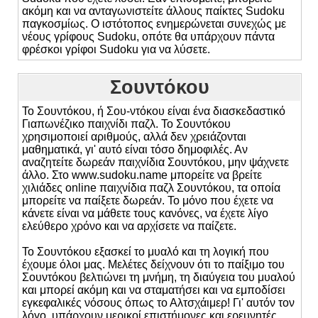
ακόμη και να ανταγωνιστείτε άλλους παίκτες Sudoku
παγκοσμίως. Ο ιστότοπος ενημερώνεται συνεχώς με
νέους γρίφους Sudoku, οπότε θα υπάρχουν πάντα
φρέσκοι γρίφοι Sudoku για να λύσετε.
Σουντόκου
Το Σουντόκου, ή Σου-ντόκου είναι ένα διασκεδαστικό
Γιαπωνέζικο παιχνίδι παζλ. Το Σουντόκου
χρησιμοποιεί αριθμούς, αλλά δεν χρειάζονται
μαθηματικά, γι' αυτό είναι τόσο δημοφιλές. Αν
αναζητείτε δωρεάν παιχνίδια Σουντόκου, μην ψάχνετε
άλλο. Στο www.sudoku.name μπορείτε να βρείτε
χιλιάδες online παιχνίδια παζλ Σουντόκου, τα οποία
μπορείτε να παίξετε δωρεάν. Το μόνο που έχετε να
κάνετε είναι να μάθετε τους κανόνες, να έχετε λίγο
ελεύθερο χρόνο και να αρχίσετε να παίζετε.
Το Σουντόκου εξασκεί το μυαλό και τη λογική που
έχουμε όλοι μας. Μελέτες δείχνουν ότι το παίξιμο του
Σουντόκου βελτιώνει τη μνήμη, τη διαύγεια του μυαλού
και μπορεί ακόμη και να σταματήσει και να εμποδίσει
εγκεφαλικές νόσους όπως το Αλτσχάιμερ! Γι' αυτόν τον
λόγο, υπάρχουν μερικοί επιστήμονες και ερευνητές