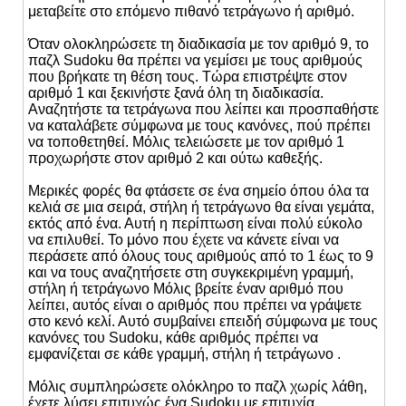
μεταβείτε στο επόμενο πιθανό τετράγωνο ή αριθμό.
Όταν ολοκληρώσετε τη διαδικασία με τον αριθμό 9, το
παζλ Sudoku θα πρέπει να γεμίσει με τους αριθμούς
που βρήκατε τη θέση τους. Τώρα επιστρέψτε στον
αριθμό 1 και ξεκινήστε ξανά όλη τη διαδικασία.
Αναζητήστε τα τετράγωνα που λείπει και προσπαθήστε
να καταλάβετε σύμφωνα με τους κανόνες, πού πρέπει
να τοποθετηθεί. Μόλις τελειώσετε με τον αριθμό 1
προχωρήστε στον αριθμό 2 και ούτω καθεξής.
Μερικές φορές θα φτάσετε σε ένα σημείο όπου όλα τα
κελιά σε μια σειρά, στήλη ή τετράγωνο θα είναι γεμάτα,
εκτός από ένα. Αυτή η περίπτωση είναι πολύ εύκολο
να επιλυθεί. Το μόνο που έχετε να κάνετε είναι να
περάσετε από όλους τους αριθμούς από το 1 έως το 9
και να τους αναζητήσετε στη συγκεκριμένη γραμμή,
στήλη ή τετράγωνο Μόλις βρείτε έναν αριθμό που
λείπει, αυτός είναι ο αριθμός που πρέπει να γράψετε
στο κενό κελί. Αυτό συμβαίνει επειδή σύμφωνα με τους
κανόνες του Sudoku, κάθε αριθμός πρέπει να
εμφανίζεται σε κάθε γραμμή, στήλη ή τετράγωνο .
Μόλις συμπληρώσετε ολόκληρο το παζλ χωρίς λάθη,
έχετε λύσει επιτυχώς ένα Sudoku με επιτυχία.