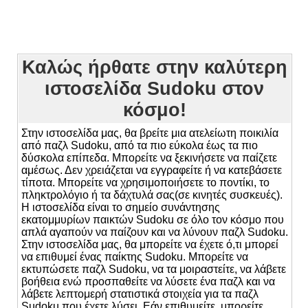
Καλώς ήρθατε στην καλύτερη
ιστοσελίδα Sudoku στον
κόσμο!
Στην ιστοσελίδα μας, θα βρείτε μια ατελείωτη ποικιλία
από παζλ Sudoku, από τα πιο εύκολα έως τα πιο
δύσκολα επίπεδα. Μπορείτε να ξεκινήσετε να παίζετε
αμέσως. Δεν χρειάζεται να εγγραφείτε ή να κατεβάσετε
τίποτα. Μπορείτε να χρησιμοποιήσετε το ποντίκι, το
πληκτρολόγιο ή τα δάχτυλά σας(σε κινητές συσκευές).
Η ιστοσελίδα είναι το σημείο συνάντησης
εκατομμυρίων παικτών Sudoku σε όλο τον κόσμο που
απλά αγαπούν να παίζουν και να λύνουν παζλ Sudoku.
Στην ιστοσελίδα μας, θα μπορείτε να έχετε ό,τι μπορεί
να επιθυμεί ένας παίκτης Sudoku. Μπορείτε να
εκτυπώσετε παζλ Sudoku, να τα μοιραστείτε, να λάβετε
βοήθεια ενώ προσπαθείτε να λύσετε ένα παζλ και να
λάβετε λεπτομερή στατιστικά στοιχεία για τα παζλ
Sudoku που έχετε λύσει. Εάν επιθυμείτε, μπορείτε