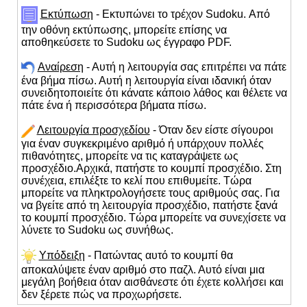
Εκτύπωση
- Εκτυπώνει το τρέχον Sudoku. Από
την οθόνη εκτύπωσης, μπορείτε επίσης να
αποθηκεύσετε το Sudoku ως έγγραφο PDF.
Αναίρεση
- Αυτή η λειτουργία σας επιτρέπει να πάτε
ένα βήμα πίσω. Αυτή η λειτουργία είναι ιδανική όταν
συνειδητοποιείτε ότι κάνατε κάποιο λάθος και θέλετε να
πάτε ένα ή περισσότερα βήματα πίσω.
Λειτουργία προσχεδίου
- Όταν δεν είστε σίγουροι
για έναν συγκεκριμένο αριθμό ή υπάρχουν πολλές
πιθανότητες, μπορείτε να τις καταγράψετε ως
προσχέδιο.Αρχικά, πατήστε το κουμπί προσχέδιο. Στη
συνέχεια, επιλέξτε το κελί που επιθυμείτε. Τώρα
μπορείτε να πληκτρολογήσετε τους αριθμούς σας. Για
να βγείτε από τη λειτουργία προσχέδιο, πατήστε ξανά
το κουμπί προσχέδιο. Τώρα μπορείτε να συνεχίσετε να
λύνετε το Sudoku ως συνήθως.
Υπόδειξη
- Πατώντας αυτό το κουμπί θα
αποκαλύψετε έναν αριθμό στο παζλ. Αυτό είναι μια
μεγάλη βοήθεια όταν αισθάνεστε ότι έχετε κολλήσει και
δεν ξέρετε πώς να προχωρήσετε.