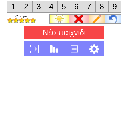
1
2
3
4
5
6
7
8
9
(2 ψήφοι)
Νέο παιχνίδι