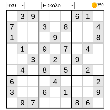
350
3
9
6
1
7
3
8
4
1
9
8
1
9
7
4
3
2
9
4
8
5
2
6
4
2
3
6
1
9
9
7
8
6