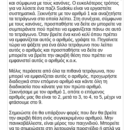
και σύμφωνα με τους κανόνες. Ο ευκολότερος τρόπος
για να λύσετε ένα παζλ Sudoku είναι να εργαστείτε
συστηματικά. Ξεκινήστε με τον αριθμό 1 και αναζητήστε
τα τετράγωνα στα οποία λείπει. Στη συνέχεια, σύμφωνα
με τους κανόνες, προσπαθήστε να δείτε αν μπορείτε να
συμπεράνετε πού πρέπει να εμφανίζεται πάνω σε αυτό
το τετράγωνο. Όταν βρείτε ένα κενό κελί όπου πρέπει
να εμφανίζεται αυτός ο αριθμός, γράψτε το. Πηγαίνετε
τώρα να ψάξετε για ένα άλλο τετράγωνο που λείπει
αυτός ο αριθμός και προσπαθήστε να δείτε αν
μπορείτε να βρείτε την ακριβή θέση που πρέπει να
εμφανιστεί αυτός ο αριθμός κ.ο.κ.
Μόλις περάσετε από όλα τα πιθανά τετράγωνα, που
μπορεί να εμφανίζεται αυτός ο αριθμός, προχωρήστε
διαδοχικά στον επόμενο αριθμό και κάντε όλη τη
διαδικασία που κάνατε για τον πρώτο αριθμό.
Ξεκινήσαμε με τον αριθμό 1, οπότε ο επόμενος
αριθμός μας θα είναι το 2, μετά το 3, το 4, το 5, μέχρι να
φτάσουμε στο 9.
Σημειώστε ότι θα υπάρξουν φορές που δεν θα βρείτε
την ακριβή θέση ενός συγκεκριμένου αριθμού. Μην
πανικοβάλλεστε, είναι μέρος του παιχνιδιού. Μπορείτε
να το σημειώσετε στη λειτουργία προσχέδιο ή απλά να