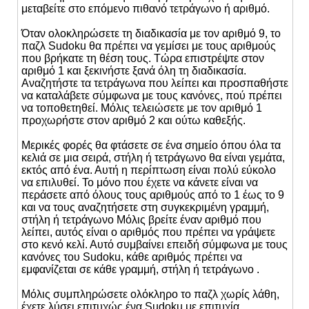
μεταβείτε στο επόμενο πιθανό τετράγωνο ή αριθμό.
Όταν ολοκληρώσετε τη διαδικασία με τον αριθμό 9, το
παζλ Sudoku θα πρέπει να γεμίσει με τους αριθμούς
που βρήκατε τη θέση τους. Τώρα επιστρέψτε στον
αριθμό 1 και ξεκινήστε ξανά όλη τη διαδικασία.
Αναζητήστε τα τετράγωνα που λείπει και προσπαθήστε
να καταλάβετε σύμφωνα με τους κανόνες, πού πρέπει
να τοποθετηθεί. Μόλις τελειώσετε με τον αριθμό 1
προχωρήστε στον αριθμό 2 και ούτω καθεξής.
Μερικές φορές θα φτάσετε σε ένα σημείο όπου όλα τα
κελιά σε μια σειρά, στήλη ή τετράγωνο θα είναι γεμάτα,
εκτός από ένα. Αυτή η περίπτωση είναι πολύ εύκολο
να επιλυθεί. Το μόνο που έχετε να κάνετε είναι να
περάσετε από όλους τους αριθμούς από το 1 έως το 9
και να τους αναζητήσετε στη συγκεκριμένη γραμμή,
στήλη ή τετράγωνο Μόλις βρείτε έναν αριθμό που
λείπει, αυτός είναι ο αριθμός που πρέπει να γράψετε
στο κενό κελί. Αυτό συμβαίνει επειδή σύμφωνα με τους
κανόνες του Sudoku, κάθε αριθμός πρέπει να
εμφανίζεται σε κάθε γραμμή, στήλη ή τετράγωνο .
Μόλις συμπληρώσετε ολόκληρο το παζλ χωρίς λάθη,
έχετε λύσει επιτυχώς ένα Sudoku με επιτυχία.