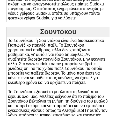
ακόμη και να ανταγωνιστείτε άλλους παίκτες Sudoku
παγκοσμίως. Ο ιστότοπος ενημερώνεται συνεχώς με
νέους γρίφους Sudoku, οπότε θα υπάρχουν πάντα
φρέσκοι γρίφοι Sudoku για να λύσετε.
Σουντόκου
Το Σουντόκου, ή Σου-ντόκου είναι ένα διασκεδαστικό
Γιαπωνέζικο παιχνίδι παζλ. Το Σουντόκου
χρησιμοποιεί αριθμούς, αλλά δεν χρειάζονται
μαθηματικά, γι' αυτό είναι τόσο δημοφιλές. Αν
αναζητείτε δωρεάν παιχνίδια Σουντόκου, μην ψάχνετε
άλλο. Στο www.sudoku.name μπορείτε να βρείτε
χιλιάδες online παιχνίδια παζλ Σουντόκου, τα οποία
μπορείτε να παίξετε δωρεάν. Το μόνο που έχετε να
κάνετε είναι να μάθετε τους κανόνες, να έχετε λίγο
ελεύθερο χρόνο και να αρχίσετε να παίζετε.
Το Σουντόκου εξασκεί το μυαλό και τη λογική που
έχουμε όλοι μας. Μελέτες δείχνουν ότι το παίξιμο του
Σουντόκου βελτιώνει τη μνήμη, τη διαύγεια του μυαλού
και μπορεί ακόμη και να σταματήσει και να εμποδίσει
εγκεφαλικές νόσους όπως το Αλτσχάιμερ! Γι' αυτόν τον
λόγο, υπάρχουν μερικοί επιστήμονες και ερευνητές