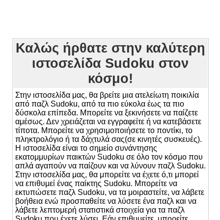
Καλώς ήρθατε στην καλύτερη
ιστοσελίδα Sudoku στον
κόσμο!
Στην ιστοσελίδα μας, θα βρείτε μια ατελείωτη ποικιλία
από παζλ Sudoku, από τα πιο εύκολα έως τα πιο
δύσκολα επίπεδα. Μπορείτε να ξεκινήσετε να παίζετε
αμέσως. Δεν χρειάζεται να εγγραφείτε ή να κατεβάσετε
τίποτα. Μπορείτε να χρησιμοποιήσετε το ποντίκι, το
πληκτρολόγιο ή τα δάχτυλά σας(σε κινητές συσκευές).
Η ιστοσελίδα είναι το σημείο συνάντησης
εκατομμυρίων παικτών Sudoku σε όλο τον κόσμο που
απλά αγαπούν να παίζουν και να λύνουν παζλ Sudoku.
Στην ιστοσελίδα μας, θα μπορείτε να έχετε ό,τι μπορεί
να επιθυμεί ένας παίκτης Sudoku. Μπορείτε να
εκτυπώσετε παζλ Sudoku, να τα μοιραστείτε, να λάβετε
βοήθεια ενώ προσπαθείτε να λύσετε ένα παζλ και να
λάβετε λεπτομερή στατιστικά στοιχεία για τα παζλ
Sudoku που έχετε λύσει. Εάν επιθυμείτε, μπορείτε