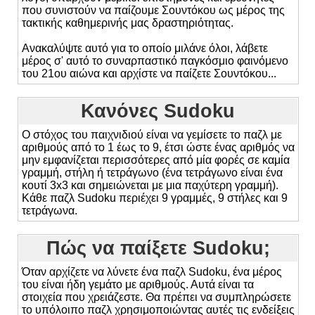
που συνιστούν να παίζουμε Σουντόκου ως μέρος της
τακτικής καθημερινής μας δραστηριότητας.
Ανακαλύψτε αυτό για το οποίο μιλάνε όλοι, λάβετε
μέρος σ' αυτό το συναρπαστικό παγκόσμιο φαινόμενο
του 21ου αιώνα και αρχίστε να παίζετε Σουντόκου...
Κανόνες Sudoku
Ο στόχος του παιχνιδιού είναι να γεμίσετε το παζλ με
αριθμούς από το 1 έως το 9, έτσι ώστε ένας αριθμός να
μην εμφανίζεται περισσότερες από μία φορές σε καμία
γραμμή, στήλη ή τετράγωνο (ένα τετράγωνο είναι ένα
κουτί 3x3 και σημειώνεται με μια παχύτερη γραμμή).
Κάθε παζλ Sudoku περιέχει 9 γραμμές, 9 στήλες και 9
τετράγωνα.
Πώς να παίξετε Sudoku;
Όταν αρχίζετε να λύνετε ένα παζλ Sudoku, ένα μέρος
του είναι ήδη γεμάτο με αριθμούς. Αυτά είναι τα
στοιχεία που χρειάζεστε. Θα πρέπει να συμπληρώσετε
το υπόλοιπο παζλ χρησιμοποιώντας αυτές τις ενδείξεις