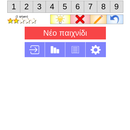
1
2
3
4
5
6
7
8
9
(1 ψήφοι)
Νέο παιχνίδι