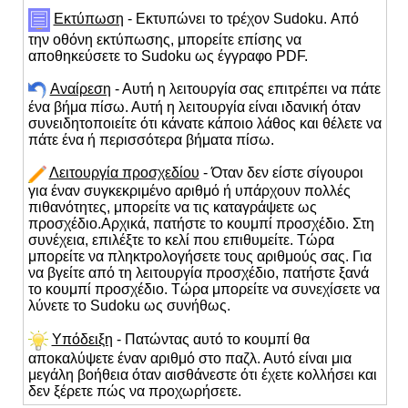
Εκτύπωση
- Εκτυπώνει το τρέχον Sudoku. Από
την οθόνη εκτύπωσης, μπορείτε επίσης να
αποθηκεύσετε το Sudoku ως έγγραφο PDF.
Αναίρεση
- Αυτή η λειτουργία σας επιτρέπει να πάτε
ένα βήμα πίσω. Αυτή η λειτουργία είναι ιδανική όταν
συνειδητοποιείτε ότι κάνατε κάποιο λάθος και θέλετε να
πάτε ένα ή περισσότερα βήματα πίσω.
Λειτουργία προσχεδίου
- Όταν δεν είστε σίγουροι
για έναν συγκεκριμένο αριθμό ή υπάρχουν πολλές
πιθανότητες, μπορείτε να τις καταγράψετε ως
προσχέδιο.Αρχικά, πατήστε το κουμπί προσχέδιο. Στη
συνέχεια, επιλέξτε το κελί που επιθυμείτε. Τώρα
μπορείτε να πληκτρολογήσετε τους αριθμούς σας. Για
να βγείτε από τη λειτουργία προσχέδιο, πατήστε ξανά
το κουμπί προσχέδιο. Τώρα μπορείτε να συνεχίσετε να
λύνετε το Sudoku ως συνήθως.
Υπόδειξη
- Πατώντας αυτό το κουμπί θα
αποκαλύψετε έναν αριθμό στο παζλ. Αυτό είναι μια
μεγάλη βοήθεια όταν αισθάνεστε ότι έχετε κολλήσει και
δεν ξέρετε πώς να προχωρήσετε.