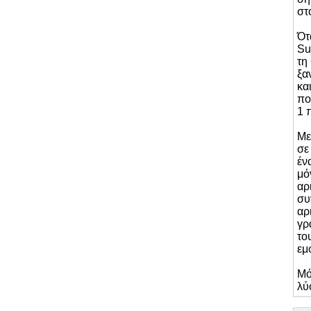
στ
Ότ
Su
τη
ξα
κα
πο
1 
Με
σε
έν
μό
αρ
συ
αρ
γρ
το
εμ
Μό
λύ