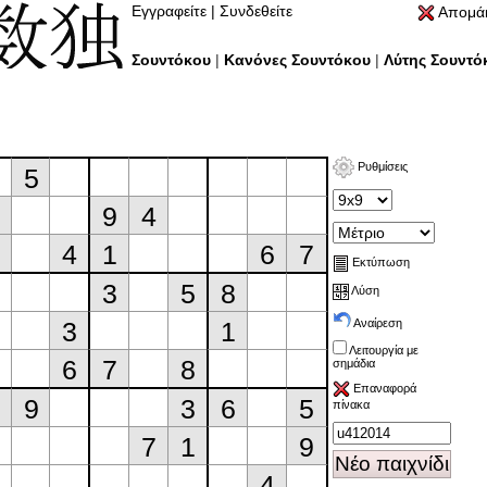
Εγγραφείτε
|
Συνδεθείτε
Απομάκ
Σουντόκου
|
Κανόνες Σουντόκου
|
Λύτης Σουντό
Ρυθμίσεις
Εκτύπωση
Λύση
Αναίρεση
Λειτουργία με
σημάδια
Επαναφορά
πίνακα
Νέο παιχνίδι