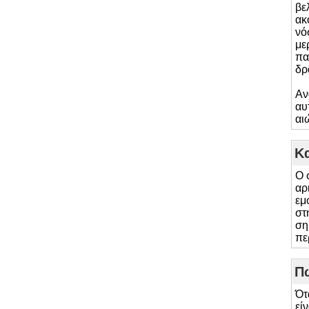
βε
ακ
νό
με
πα
δρ
Αν
αυ
αι
Κ
Ο 
αρ
εμ
στ
ση
πε
Πώ
Ότ
εί