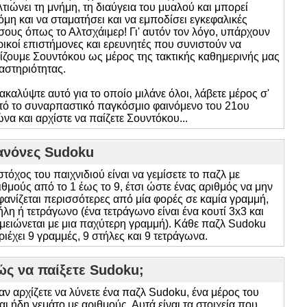
λτιώνει τη μνήμη, τη διαύγεια του μυαλού και μπορεί
όμη και να σταματήσει και να εμποδίσει εγκεφαλικές
σους όπως το Αλτσχάιμερ! Γι' αυτόν τον λόγο, υπάρχουν
ρικοί επιστήμονες και ερευνητές που συνιστούν να
ίζουμε Σουντόκου ως μέρος της τακτικής καθημερινής μας
αστηριότητας.
ακαλύψτε αυτό για το οποίο μιλάνε όλοι, λάβετε μέρος σ'
τό το συναρπαστικό παγκόσμιο φαινόμενο του 21ου
ώνα και αρχίστε να παίζετε Σουντόκου...
ανόνες Sudoku
στόχος του παιχνιδιού είναι να γεμίσετε το παζλ με
ιθμούς από το 1 έως το 9, έτσι ώστε ένας αριθμός να μην
φανίζεται περισσότερες από μία φορές σε καμία γραμμή,
ήλη ή τετράγωνο (ένα τετράγωνο είναι ένα κουτί 3x3 και
μειώνεται με μια παχύτερη γραμμή). Κάθε παζλ Sudoku
ριέχει 9 γραμμές, 9 στήλες και 9 τετράγωνα.
ς να παίξετε Sudoku;
αν αρχίζετε να λύνετε ένα παζλ Sudoku, ένα μέρος του
ναι ήδη γεμάτο με αριθμούς. Αυτά είναι τα στοιχεία που