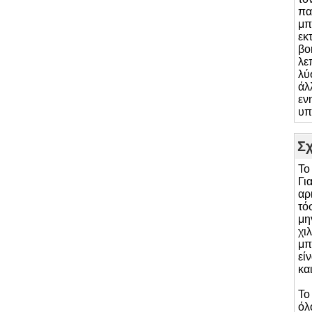
πα
μπ
εκ
βο
λε
λύ
άλ
εν
υπ
Σχ
Το
Γι
αρ
τό
μη
χι
μπ
εί
κα
Το
όλ