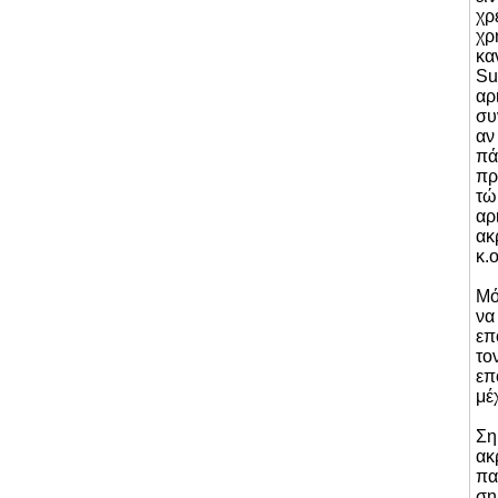
χρ
χρ
κα
Su
αρ
συ
αν
πά
πρ
τώ
αρ
ακ
κ.ο
Μό
να
επ
το
επ
μέ
Ση
ακ
πα
ση