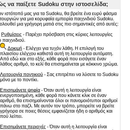
ς να παίξετε Sudoku στην ιστοσελίδα;
ον ιστότοπό μας για τα Sudoku, θα βρείτε ένα ευρύ φάσμα
ιτουργιών για μια κορυφαία εμπειρία παιχνιδιού Sudoku.
ολουθεί μια γρήγορη ματιά στις πιο σημαντικές από αυτές:
Ρυθμίσεις
- Παρέχει πρόσβαση στις κύριες λειτουργίες
υ παιχνιδιού.
Δοκιμή
- Ελέγχει για τυχόν λάθη. Η επιλογή του
πλαισίου ελέγχου καθιστά αυτή τη λειτουργία αυτόματη.
Από εδώ και στο εξής, κάθε φορά που εισάγετε έναν
λάθος αριθμό, το κελί θα επισημαίνεται με κόκκινο χρώμα.
Λειτουργία ποντικιού
- Σας επιτρέπει να λύσετε το Sudoku
μόνο με το ποντίκι.
Επισημάνετε ψηφία
- Όταν αυτή η λειτουργία είναι
ενεργοποιημένη, κάθε φορά που κάνετε κλικ σε έναν
αριθμό, θα επισημαίνονται όλοι οι πανομοιότυποι αριθμοί
πάνω στο παζλ. Με αυτόν τον τρόπο, μπορείτε να βρείτε
γρήγορα σε ποιες θέσεις εμφανίζεται ήδη ο αριθμός και
πού λείπει.
Επισημάνετε περιοχές
- Όταν αυτή η λειτουργία είναι