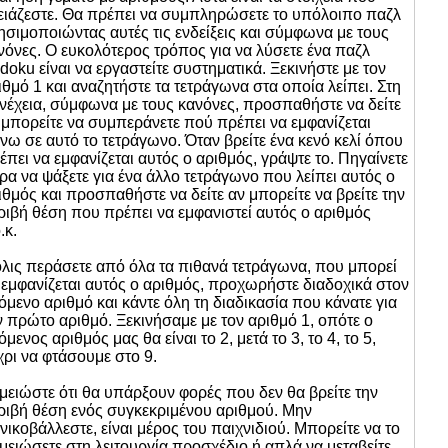
ειάζεστε. Θα πρέπει να συμπληρώσετε το υπόλοιπο παζλ
ησιμοποιώντας αυτές τις ενδείξεις και σύμφωνα με τους
νόνες. Ο ευκολότερος τρόπος για να λύσετε ένα παζλ
doku είναι να εργαστείτε συστηματικά. Ξεκινήστε με τον
ιθμό 1 και αναζητήστε τα τετράγωνα στα οποία λείπει. Στη
νέχεια, σύμφωνα με τους κανόνες, προσπαθήστε να δείτε
 μπορείτε να συμπεράνετε πού πρέπει να εμφανίζεται
νω σε αυτό το τετράγωνο. Όταν βρείτε ένα κενό κελί όπου
έπει να εμφανίζεται αυτός ο αριθμός, γράψτε το. Πηγαίνετε
ρα να ψάξετε για ένα άλλο τετράγωνο που λείπει αυτός ο
ιθμός και προσπαθήστε να δείτε αν μπορείτε να βρείτε την
ριβή θέση που πρέπει να εμφανιστεί αυτός ο αριθμός
.κ.
λις περάσετε από όλα τα πιθανά τετράγωνα, που μπορεί
 εμφανίζεται αυτός ο αριθμός, προχωρήστε διαδοχικά στον
όμενο αριθμό και κάντε όλη τη διαδικασία που κάνατε για
ν πρώτο αριθμό. Ξεκινήσαμε με τον αριθμό 1, οπότε ο
όμενος αριθμός μας θα είναι το 2, μετά το 3, το 4, το 5,
χρι να φτάσουμε στο 9.
μειώστε ότι θα υπάρξουν φορές που δεν θα βρείτε την
ριβή θέση ενός συγκεκριμένου αριθμού. Μην
νικοβάλλεστε, είναι μέρος του παιχνιδιού. Μπορείτε να το
μειώσετε στη λειτουργία προσχέδιο ή απλά να μεταβείτε