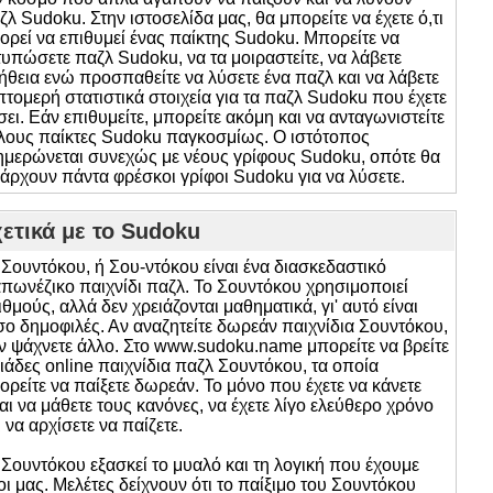
ζλ Sudoku. Στην ιστοσελίδα μας, θα μπορείτε να έχετε ό,τι
ορεί να επιθυμεί ένας παίκτης Sudoku. Μπορείτε να
τυπώσετε παζλ Sudoku, να τα μοιραστείτε, να λάβετε
ήθεια ενώ προσπαθείτε να λύσετε ένα παζλ και να λάβετε
πτομερή στατιστικά στοιχεία για τα παζλ Sudoku που έχετε
σει. Εάν επιθυμείτε, μπορείτε ακόμη και να ανταγωνιστείτε
λους παίκτες Sudoku παγκοσμίως. Ο ιστότοπος
ημερώνεται συνεχώς με νέους γρίφους Sudoku, οπότε θα
άρχουν πάντα φρέσκοι γρίφοι Sudoku για να λύσετε.
ετικά με το Sudoku
 Σουντόκου, ή Σου-ντόκου είναι ένα διασκεδαστικό
απωνέζικο παιχνίδι παζλ. Το Σουντόκου χρησιμοποιεί
ιθμούς, αλλά δεν χρειάζονται μαθηματικά, γι' αυτό είναι
σο δημοφιλές. Αν αναζητείτε δωρεάν παιχνίδια Σουντόκου,
ν ψάχνετε άλλο. Στο www.sudoku.name μπορείτε να βρείτε
λιάδες online παιχνίδια παζλ Σουντόκου, τα οποία
ορείτε να παίξετε δωρεάν. Το μόνο που έχετε να κάνετε
ναι να μάθετε τους κανόνες, να έχετε λίγο ελεύθερο χρόνο
ι να αρχίσετε να παίζετε.
 Σουντόκου εξασκεί το μυαλό και τη λογική που έχουμε
οι μας. Μελέτες δείχνουν ότι το παίξιμο του Σουντόκου