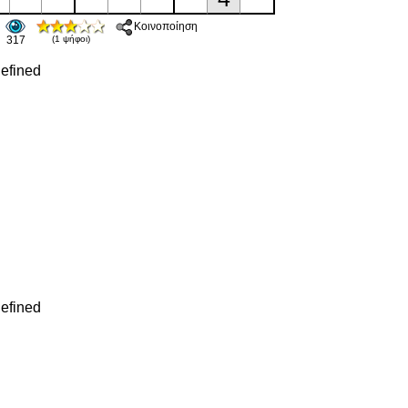
Κοινοποίηση
317
(1 ψήφοι)
efined
efined