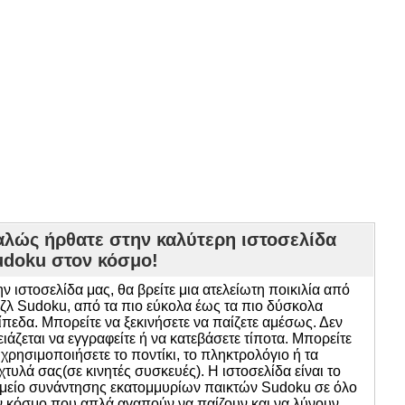
αλώς ήρθατε στην καλύτερη ιστοσελίδα
udoku στον κόσμο!
ην ιστοσελίδα μας, θα βρείτε μια ατελείωτη ποικιλία από
ζλ Sudoku, από τα πιο εύκολα έως τα πιο δύσκολα
ίπεδα. Μπορείτε να ξεκινήσετε να παίζετε αμέσως. Δεν
ειάζεται να εγγραφείτε ή να κατεβάσετε τίποτα. Μπορείτε
 χρησιμοποιήσετε το ποντίκι, το πληκτρολόγιο ή τα
χτυλά σας(σε κινητές συσκευές). Η ιστοσελίδα είναι το
μείο συνάντησης εκατομμυρίων παικτών Sudoku σε όλο
ν κόσμο που απλά αγαπούν να παίζουν και να λύνουν