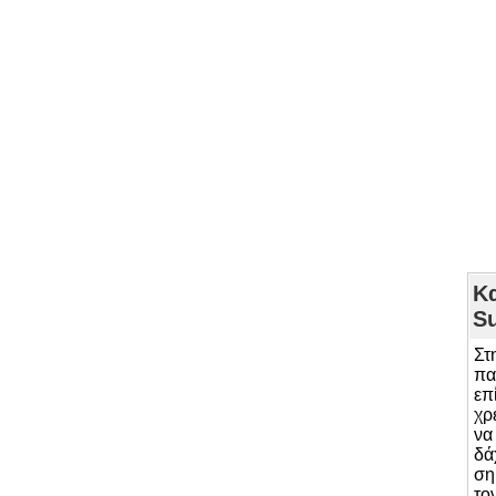
Κ
S
Στ
πα
επ
χρ
να
δά
ση
το