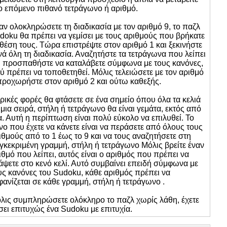
ο επόμενο πιθανό τετράγωνο ή αριθμό.
αν ολοκληρώσετε τη διαδικασία με τον αριθμό 9, το παζλ
doku θα πρέπει να γεμίσει με τους αριθμούς που βρήκατε
 θέση τους. Τώρα επιστρέψτε στον αριθμό 1 και ξεκινήστε
νά όλη τη διαδικασία. Αναζητήστε τα τετράγωνα που λείπει
ι προσπαθήστε να καταλάβετε σύμφωνα με τους κανόνες,
ύ πρέπει να τοποθετηθεί. Μόλις τελειώσετε με τον αριθμό
προχωρήστε στον αριθμό 2 και ούτω καθεξής.
ρικές φορές θα φτάσετε σε ένα σημείο όπου όλα τα κελιά
 μια σειρά, στήλη ή τετράγωνο θα είναι γεμάτα, εκτός από
α. Αυτή η περίπτωση είναι πολύ εύκολο να επιλυθεί. Το
νο που έχετε να κάνετε είναι να περάσετε από όλους τους
ιθμούς από το 1 έως το 9 και να τους αναζητήσετε στη
γκεκριμένη γραμμή, στήλη ή τετράγωνο Μόλις βρείτε έναν
ιθμό που λείπει, αυτός είναι ο αριθμός που πρέπει να
άψετε στο κενό κελί. Αυτό συμβαίνει επειδή σύμφωνα με
υς κανόνες του Sudoku, κάθε αριθμός πρέπει να
φανίζεται σε κάθε γραμμή, στήλη ή τετράγωνο .
λις συμπληρώσετε ολόκληρο το παζλ χωρίς λάθη, έχετε
σει επιτυχώς ένα Sudoku με επιτυχία.