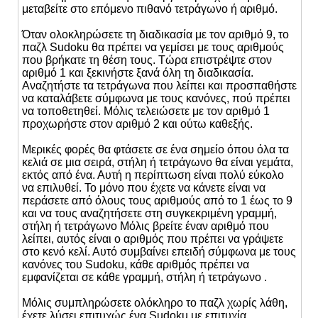
μεταβείτε στο επόμενο πιθανό τετράγωνο ή αριθμό.
Όταν ολοκληρώσετε τη διαδικασία με τον αριθμό 9, το
παζλ Sudoku θα πρέπει να γεμίσει με τους αριθμούς
που βρήκατε τη θέση τους. Τώρα επιστρέψτε στον
αριθμό 1 και ξεκινήστε ξανά όλη τη διαδικασία.
Αναζητήστε τα τετράγωνα που λείπει και προσπαθήστε
να καταλάβετε σύμφωνα με τους κανόνες, πού πρέπει
να τοποθετηθεί. Μόλις τελειώσετε με τον αριθμό 1
προχωρήστε στον αριθμό 2 και ούτω καθεξής.
Μερικές φορές θα φτάσετε σε ένα σημείο όπου όλα τα
κελιά σε μια σειρά, στήλη ή τετράγωνο θα είναι γεμάτα,
εκτός από ένα. Αυτή η περίπτωση είναι πολύ εύκολο
να επιλυθεί. Το μόνο που έχετε να κάνετε είναι να
περάσετε από όλους τους αριθμούς από το 1 έως το 9
και να τους αναζητήσετε στη συγκεκριμένη γραμμή,
στήλη ή τετράγωνο Μόλις βρείτε έναν αριθμό που
λείπει, αυτός είναι ο αριθμός που πρέπει να γράψετε
στο κενό κελί. Αυτό συμβαίνει επειδή σύμφωνα με τους
κανόνες του Sudoku, κάθε αριθμός πρέπει να
εμφανίζεται σε κάθε γραμμή, στήλη ή τετράγωνο .
Μόλις συμπληρώσετε ολόκληρο το παζλ χωρίς λάθη,
έχετε λύσει επιτυχώς ένα Sudoku με επιτυχία.