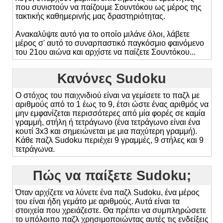
που συνιστούν να παίζουμε Σουντόκου ως μέρος της
τακτικής καθημερινής μας δραστηριότητας.
Ανακαλύψτε αυτό για το οποίο μιλάνε όλοι, λάβετε
μέρος σ' αυτό το συναρπαστικό παγκόσμιο φαινόμενο
του 21ου αιώνα και αρχίστε να παίζετε Σουντόκου...
Κανόνες Sudoku
Ο στόχος του παιχνιδιού είναι να γεμίσετε το παζλ με
αριθμούς από το 1 έως το 9, έτσι ώστε ένας αριθμός να
μην εμφανίζεται περισσότερες από μία φορές σε καμία
γραμμή, στήλη ή τετράγωνο (ένα τετράγωνο είναι ένα
κουτί 3x3 και σημειώνεται με μια παχύτερη γραμμή).
Κάθε παζλ Sudoku περιέχει 9 γραμμές, 9 στήλες και 9
τετράγωνα.
Πώς να παίξετε Sudoku;
Όταν αρχίζετε να λύνετε ένα παζλ Sudoku, ένα μέρος
του είναι ήδη γεμάτο με αριθμούς. Αυτά είναι τα
στοιχεία που χρειάζεστε. Θα πρέπει να συμπληρώσετε
το υπόλοιπο παζλ χρησιμοποιώντας αυτές τις ενδείξεις