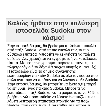
Καλώς ήρθατε στην καλύτερη
ιστοσελίδα Sudoku στον
κόσμο!
Στην ιστοσελίδα μας, θα βρείτε μια ατελείωτη ποικιλία
από παζλ Sudoku, από τα πιο εύκολα έως τα πιο
δύσκολα επίπεδα. Μπορείτε να ξεκινήσετε να παίζετε
αμέσως. Δεν χρειάζεται να εγγραφείτε ή να κατεβάσετε
τίποτα. Μπορείτε να χρησιμοποιήσετε το ποντίκι, το
πληκτρολόγιο ή τα δάχτυλά σας(σε κινητές συσκευές).
Η ιστοσελίδα είναι το σημείο συνάντησης
εκατομμυρίων παικτών Sudoku σε όλο τον κόσμο που
απλά αγαπούν να παίζουν και να λύνουν παζλ Sudoku.
Στην ιστοσελίδα μας, θα μπορείτε να έχετε ό,τι μπορεί
να επιθυμεί ένας παίκτης Sudoku. Μπορείτε να
εκτυπώσετε παζλ Sudoku, να τα μοιραστείτε, να λάβετε
βοήθεια ενώ προσπαθείτε να λύσετε ένα παζλ και να
λάβετε λεπτομερή στατιστικά στοιχεία για τα παζλ
Sudoku που έχετε λύσει. Εάν επιθυμείτε, μπορείτε