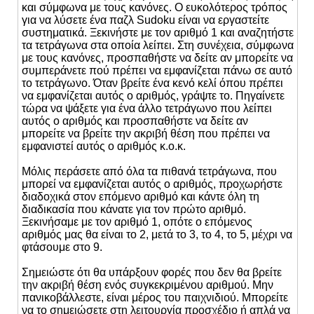
και σύμφωνα με τους κανόνες. Ο ευκολότερος τρόπος
για να λύσετε ένα παζλ Sudoku είναι να εργαστείτε
συστηματικά. Ξεκινήστε με τον αριθμό 1 και αναζητήστε
τα τετράγωνα στα οποία λείπει. Στη συνέχεια, σύμφωνα
με τους κανόνες, προσπαθήστε να δείτε αν μπορείτε να
συμπεράνετε πού πρέπει να εμφανίζεται πάνω σε αυτό
το τετράγωνο. Όταν βρείτε ένα κενό κελί όπου πρέπει
να εμφανίζεται αυτός ο αριθμός, γράψτε το. Πηγαίνετε
τώρα να ψάξετε για ένα άλλο τετράγωνο που λείπει
αυτός ο αριθμός και προσπαθήστε να δείτε αν
μπορείτε να βρείτε την ακριβή θέση που πρέπει να
εμφανιστεί αυτός ο αριθμός κ.ο.κ.
Μόλις περάσετε από όλα τα πιθανά τετράγωνα, που
μπορεί να εμφανίζεται αυτός ο αριθμός, προχωρήστε
διαδοχικά στον επόμενο αριθμό και κάντε όλη τη
διαδικασία που κάνατε για τον πρώτο αριθμό.
Ξεκινήσαμε με τον αριθμό 1, οπότε ο επόμενος
αριθμός μας θα είναι το 2, μετά το 3, το 4, το 5, μέχρι να
φτάσουμε στο 9.
Σημειώστε ότι θα υπάρξουν φορές που δεν θα βρείτε
την ακριβή θέση ενός συγκεκριμένου αριθμού. Μην
πανικοβάλλεστε, είναι μέρος του παιχνιδιού. Μπορείτε
να το σημειώσετε στη λειτουργία προσχέδιο ή απλά να