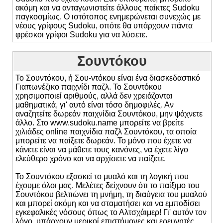
ακόμη και να ανταγωνιστείτε άλλους παίκτες Sudoku
παγκοσμίως. Ο ιστότοπος ενημερώνεται συνεχώς με
νέους γρίφους Sudoku, οπότε θα υπάρχουν πάντα
φρέσκοι γρίφοι Sudoku για να λύσετε.
Σουντόκου
Το Σουντόκου, ή Σου-ντόκου είναι ένα διασκεδαστικό
Γιαπωνέζικο παιχνίδι παζλ. Το Σουντόκου
χρησιμοποιεί αριθμούς, αλλά δεν χρειάζονται
μαθηματικά, γι' αυτό είναι τόσο δημοφιλές. Αν
αναζητείτε δωρεάν παιχνίδια Σουντόκου, μην ψάχνετε
άλλο. Στο www.sudoku.name μπορείτε να βρείτε
χιλιάδες online παιχνίδια παζλ Σουντόκου, τα οποία
μπορείτε να παίξετε δωρεάν. Το μόνο που έχετε να
κάνετε είναι να μάθετε τους κανόνες, να έχετε λίγο
ελεύθερο χρόνο και να αρχίσετε να παίζετε.
Το Σουντόκου εξασκεί το μυαλό και τη λογική που
έχουμε όλοι μας. Μελέτες δείχνουν ότι το παίξιμο του
Σουντόκου βελτιώνει τη μνήμη, τη διαύγεια του μυαλού
και μπορεί ακόμη και να σταματήσει και να εμποδίσει
εγκεφαλικές νόσους όπως το Αλτσχάιμερ! Γι' αυτόν τον
λόγο, υπάρχουν μερικοί επιστήμονες και ερευνητές