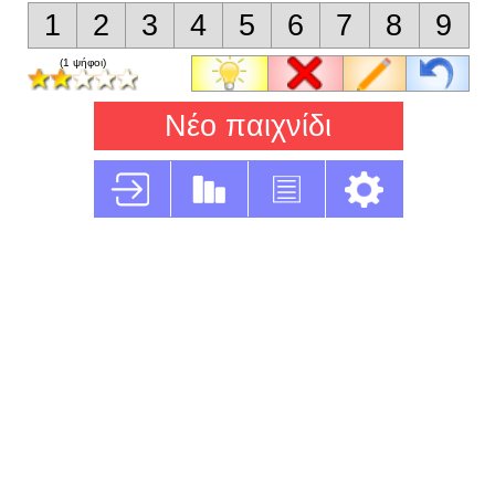
1
2
3
4
5
6
7
8
9
(1 ψήφοι)
Νέο παιχνίδι