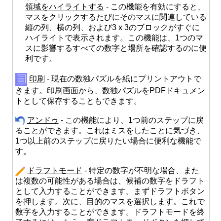
領域をハイライトする
- この機能を有効にすると、
マスをクリックするたびにそのマスに関連している
縦の列、横の列、および3 x 3のブロックがすぐに
ハイライトで表示されます。この機能は、1つのマ
スに影響するすべての数字と場所を確認するのに便
利です。
印刷
- 現在の数独パズルを紙にプリントアウトで
きます。印刷画面から、数独パズルをPDFドキュメン
トとして保存することもできます。
アンドゥ
- この機能により、1つ前のステップに戻
ることができます。これはミスをしたことに気づき、
1つ以上前のステップに戻りたい場合に便利な機能で
す。
ドラフトモード
- 特定の数字が不明な場合、また
は複数の可能性がある場合は、候補の数字をドラフト
として入力することができます。まずドラフトボタン
を押します。次に、目的のマスを選択します。これで
数字を入力することができます。ドラフトモードを終