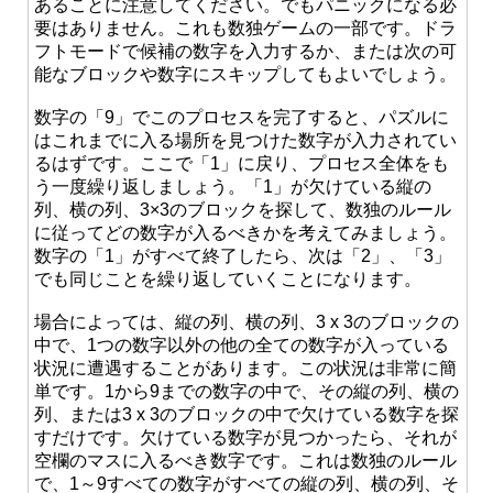
あることに注意してください。でもパニックになる必
要はありません。これも数独ゲームの一部です。ドラ
フトモードで候補の数字を入力するか、または次の可
能なブロックや数字にスキップしてもよいでしょう。
数字の「9」でこのプロセスを完了すると、パズルに
はこれまでに入る場所を見つけた数字が入力されてい
るはずです。ここで「1」に戻り、プロセス全体をも
う一度繰り返しましょう。「1」が欠けている縦の
列、横の列、3×3のブロックを探して、数独のルール
に従ってどの数字が入るべきかを考えてみましょう。
数字の「1」がすべて終了したら、次は「2」、「3」
でも同じことを繰り返していくことになります。
場合によっては、縦の列、横の列、3 x 3のブロックの
中で、1つの数字以外の他の全ての数字が入っている
状況に遭遇することがあります。この状況は非常に簡
単です。1から9までの数字の中で、その縦の列、横の
列、または3 x 3のブロックの中で欠けている数字を探
すだけです。欠けている数字が見つかったら、それが
空欄のマスに入るべき数字です。これは数独のルール
で、1～9すべての数字がすべての縦の列、横の列、そ