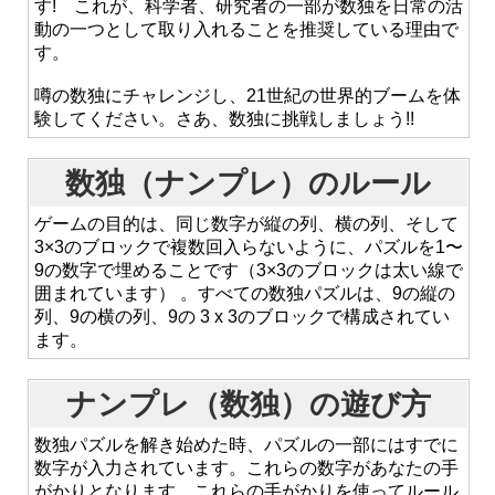
す! これが、科学者、研究者の一部が数独を日常の活
動の一つとして取り入れることを推奨している理由で
す。
噂の数独にチャレンジし、21世紀の世界的ブームを体
験してください。さあ、数独に挑戦しましょう!!
数独（ナンプレ）のルール
ゲームの目的は、同じ数字が縦の列、横の列、そして
3×3のブロックで複数回入らないように、パズルを1〜
9の数字で埋めることです（3×3のブロックは太い線で
囲まれています） 。すべての数独パズルは、9の縦の
列、9の横の列、9の 3 x 3のブロックで構成されてい
ます。
ナンプレ（数独）の遊び方
数独パズルを解き始めた時、パズルの一部にはすでに
数字が入力されています。これらの数字があなたの手
がかりとなります。これらの手がかりを使ってルール