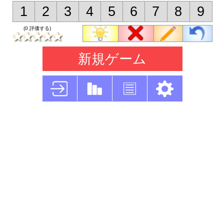
1
2
3
4
5
6
7
8
9
(0 評価する)
新規ゲーム