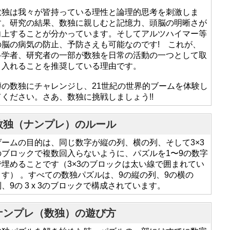
数独は我々が皆持っている理性と論理的思考を刺激しま
す。研究の結果、数独に親しむと記憶力、頭脳の明晰さが
向上することが分かっています。そしてアルツハイマー等
の脳の病気の防止、予防さえも可能なのです! これが、
科学者、研究者の一部が数独を日常の活動の一つとして取
り入れることを推奨している理由です。
噂の数独にチャレンジし、21世紀の世界的ブームを体験し
てください。さあ、数独に挑戦しましょう!!
数独（ナンプレ）のルール
ゲームの目的は、同じ数字が縦の列、横の列、そして3×3
のブロックで複数回入らないように、パズルを1〜9の数字
で埋めることです（3×3のブロックは太い線で囲まれてい
ます） 。すべての数独パズルは、9の縦の列、9の横の
列、9の 3 x 3のブロックで構成されています。
ナンプレ（数独）の遊び方