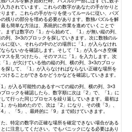
数独パズルを解き始めた時、パズルの一部にはすでに数字
が入力されています。これらの数字があなたの手がかりと
なります。これらの手がかりを使ってルールに従い、パズ
ルの残りの部分を埋める必要があります。数独パズルを解
く最も簡単な方法は、系統的に作業を進めていくことで
す。まずは数字の「1」から始めて、「1」が無い縦の列、
横の列、3×3のブロックを探していきます。次に数独のル
ールに従い、それらの中のどの場所に「1」が入らなけれ
ばならないかを確認します。そして「1」が入るべき空欄
のマスを見つけたら、そのマスに「1」を入力します。次
に「1」が欠けている他の縦の列、横の列、3×3のブロッ
クを探して、「1」が入らなければならない正確な場所を
見つけることができるかどうかなどを確認していきます。
「1」が入る可能性のあるすべての縦の列、横の列、3×3
のブロックを確認したら、数字順に次は「2」で、「1」に
対して行った同じプロセスを繰り返していきます。最初は
「1」から始めたので、次は「2」になり、その後「3」、
「4」、「5」、最終的に「9」まで続けていきます。
また、特定の数字の正確な場所を確定できない場合がある
ことに注意してください。でもパニックになる必要はあり