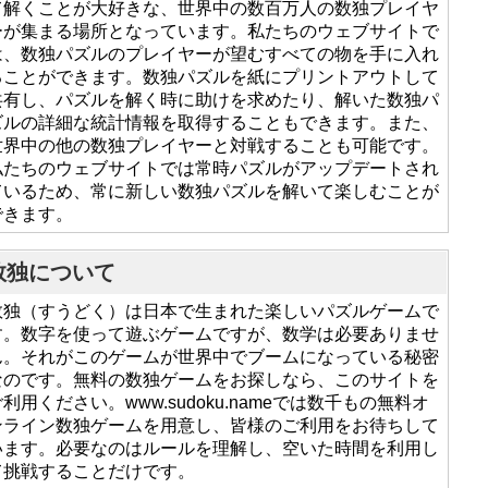
て解くことが大好きな、世界中の数百万人の数独プレイヤ
ーが集まる場所となっています。私たちのウェブサイトで
は、数独パズルのプレイヤーが望むすべての物を手に入れ
ることができます。数独パズルを紙にプリントアウトして
共有し、パズルを解く時に助けを求めたり、解いた数独パ
ズルの詳細な統計情報を取得することもできます。また、
世界中の他の数独プレイヤーと対戦することも可能です。
私たちのウェブサイトでは常時パズルがアップデートされ
ているため、常に新しい数独パズルを解いて楽しむことが
できます。
数独について
数独（すうどく）は日本で生まれた楽しいパズルゲームで
す。数字を使って遊ぶゲームですが、数学は必要ありませ
ん。それがこのゲームが世界中でブームになっている秘密
なのです。無料の数独ゲームをお探しなら、このサイトを
利用ください。www.sudoku.nameでは数千もの無料オ
ンライン数独ゲームを用意し、皆様のご利用をお待ちして
います。必要なのはルールを理解し、空いた時間を利用し
て挑戦することだけです。