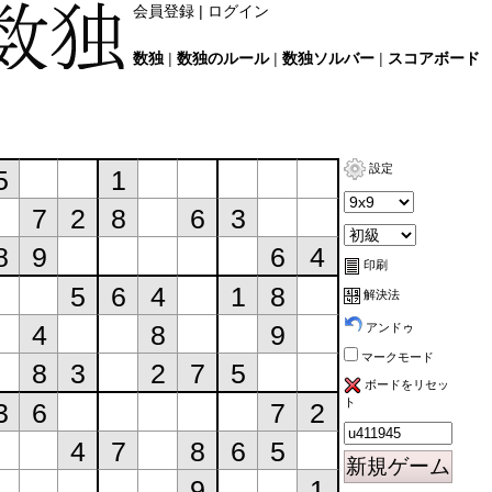
会員登録
|
ログイン
数独
|
数独のルール
|
数独ソルバー
|
スコアボード
設定
印刷
解決法
アンドゥ
マークモード
ボードをリセッ
ト
新規ゲーム