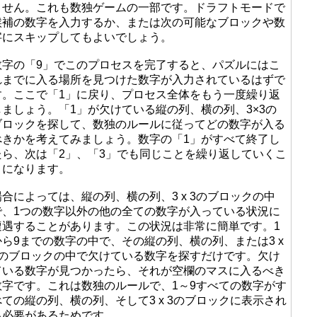
ません。これも数独ゲームの一部です。ドラフトモードで
候補の数字を入力するか、または次の可能なブロックや数
字にスキップしてもよいでしょう。
数字の「9」でこのプロセスを完了すると、パズルにはこ
れまでに入る場所を見つけた数字が入力されているはずで
す。ここで「1」に戻り、プロセス全体をもう一度繰り返
しましょう。「1」が欠けている縦の列、横の列、3×3の
ブロックを探して、数独のルールに従ってどの数字が入る
べきかを考えてみましょう。数字の「1」がすべて終了し
たら、次は「2」、「3」でも同じことを繰り返していくこ
とになります。
場合によっては、縦の列、横の列、3 x 3のブロックの中
で、1つの数字以外の他の全ての数字が入っている状況に
遭遇することがあります。この状況は非常に簡単です。1
から9までの数字の中で、その縦の列、横の列、または3 x
3のブロックの中で欠けている数字を探すだけです。欠け
ている数字が見つかったら、それが空欄のマスに入るべき
数字です。これは数独のルールで、1～9すべての数字がす
べての縦の列、横の列、そして3 x 3のブロックに表示され
る必要があるためです。