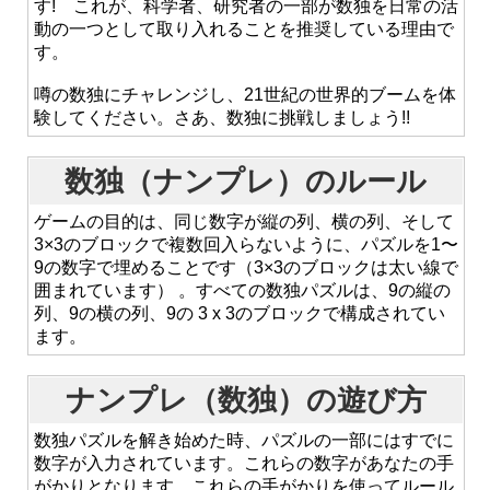
す! これが、科学者、研究者の一部が数独を日常の活
動の一つとして取り入れることを推奨している理由で
す。
噂の数独にチャレンジし、21世紀の世界的ブームを体
験してください。さあ、数独に挑戦しましょう!!
数独（ナンプレ）のルール
ゲームの目的は、同じ数字が縦の列、横の列、そして
3×3のブロックで複数回入らないように、パズルを1〜
9の数字で埋めることです（3×3のブロックは太い線で
囲まれています） 。すべての数独パズルは、9の縦の
列、9の横の列、9の 3 x 3のブロックで構成されてい
ます。
ナンプレ（数独）の遊び方
数独パズルを解き始めた時、パズルの一部にはすでに
数字が入力されています。これらの数字があなたの手
がかりとなります。これらの手がかりを使ってルール