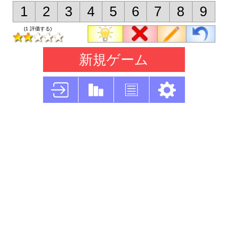
1
2
3
4
5
6
7
8
9
(1 評価する)
新規ゲーム