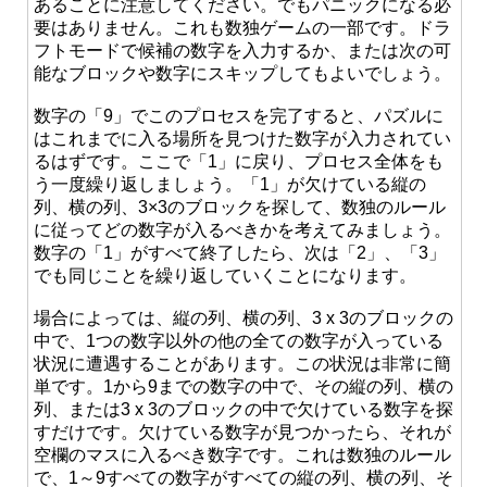
あることに注意してください。でもパニックになる必
要はありません。これも数独ゲームの一部です。ドラ
フトモードで候補の数字を入力するか、または次の可
能なブロックや数字にスキップしてもよいでしょう。
数字の「9」でこのプロセスを完了すると、パズルに
はこれまでに入る場所を見つけた数字が入力されてい
るはずです。ここで「1」に戻り、プロセス全体をも
う一度繰り返しましょう。「1」が欠けている縦の
列、横の列、3×3のブロックを探して、数独のルール
に従ってどの数字が入るべきかを考えてみましょう。
数字の「1」がすべて終了したら、次は「2」、「3」
でも同じことを繰り返していくことになります。
場合によっては、縦の列、横の列、3 x 3のブロックの
中で、1つの数字以外の他の全ての数字が入っている
状況に遭遇することがあります。この状況は非常に簡
単です。1から9までの数字の中で、その縦の列、横の
列、または3 x 3のブロックの中で欠けている数字を探
すだけです。欠けている数字が見つかったら、それが
空欄のマスに入るべき数字です。これは数独のルール
で、1～9すべての数字がすべての縦の列、横の列、そ