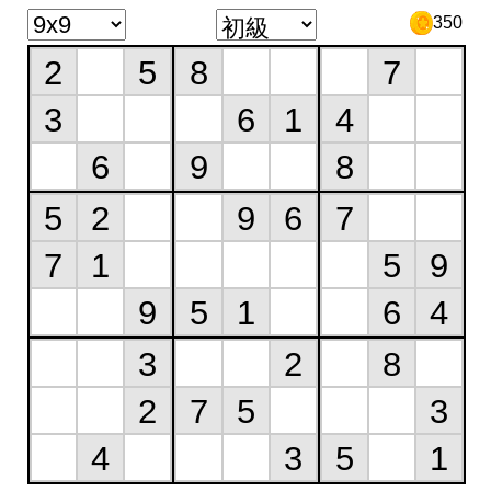
350
2
5
8
7
3
6
1
4
6
9
8
5
2
9
6
7
7
1
5
9
9
5
1
6
4
3
2
8
2
7
5
3
4
3
5
1