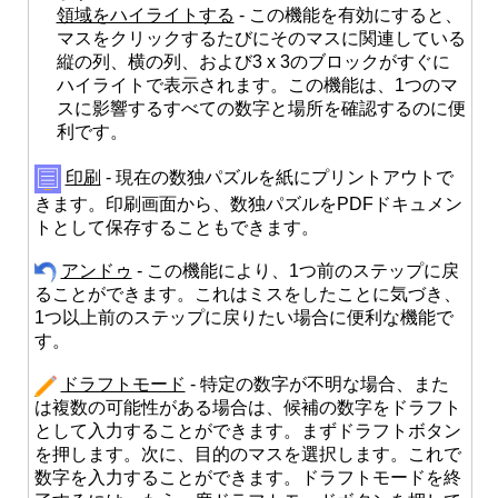
領域をハイライトする
- この機能を有効にすると、
マスをクリックするたびにそのマスに関連している
縦の列、横の列、および3 x 3のブロックがすぐに
ハイライトで表示されます。この機能は、1つのマ
スに影響するすべての数字と場所を確認するのに便
利です。
印刷
- 現在の数独パズルを紙にプリントアウトで
きます。印刷画面から、数独パズルをPDFドキュメン
トとして保存することもできます。
アンドゥ
- この機能により、1つ前のステップに戻
ることができます。これはミスをしたことに気づき、
1つ以上前のステップに戻りたい場合に便利な機能で
す。
ドラフトモード
- 特定の数字が不明な場合、また
は複数の可能性がある場合は、候補の数字をドラフト
として入力することができます。まずドラフトボタン
を押します。次に、目的のマスを選択します。これで
数字を入力することができます。ドラフトモードを終