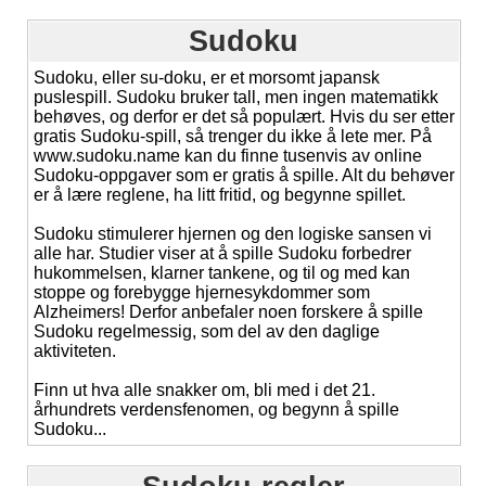
Sudoku
Sudoku, eller su-doku, er et morsomt japansk
puslespill. Sudoku bruker tall, men ingen matematikk
behøves, og derfor er det så populært. Hvis du ser etter
gratis Sudoku-spill, så trenger du ikke å lete mer. På
www.sudoku.name kan du finne tusenvis av online
Sudoku-oppgaver som er gratis å spille. Alt du behøver
er å lære reglene, ha litt fritid, og begynne spillet.
Sudoku stimulerer hjernen og den logiske sansen vi
alle har. Studier viser at å spille Sudoku forbedrer
hukommelsen, klarner tankene, og til og med kan
stoppe og forebygge hjernesykdommer som
Alzheimers! Derfor anbefaler noen forskere å spille
Sudoku regelmessig, som del av den daglige
aktiviteten.
Finn ut hva alle snakker om, bli med i det 21.
århundrets verdensfenomen, og begynn å spille
Sudoku...