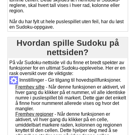
reglene, skal hvert tall vises i hver rad, kolonne eller
region.
Når du har fylt ut hele puslespillet uten feil, har du løst
en Sudoku-oppgave.
Hvordan spille Sudoku på
nettsiden?
På vår Sudoku-nettside vil du finne et bredt spekter av
funksjoner for en ultimat Sudoku-opplevelse. Her er en
rask oversikt over de viktigste:
Innstillinger - Gir tilgang til hovedspillfunksjoner.
Fremhev sifre
- Når denne funksjonen er aktivert, vil
hver gang du klikker på et nummer, vil alle identiske
numre i puslespillet bli markert. Dette gjør det enkelt
å finne hvor nummeret allerede vises og hvor det
mangler.
Fremhev regioner
- Når denne funksjonen er
aktivert, vil hver gang du klikker på en celle,
umiddelbart markere raden, kolonnen og regionen
knyttet til den cellen. Dette hjelper deg med å se