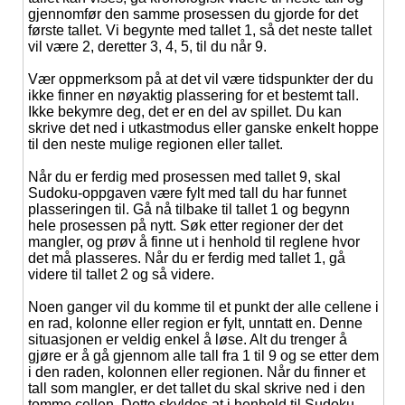
gjennomfør den samme prosessen du gjorde for det
første tallet. Vi begynte med tallet 1, så det neste tallet
vil være 2, deretter 3, 4, 5, til du når 9.
Vær oppmerksom på at det vil være tidspunkter der du
ikke finner en nøyaktig plassering for et bestemt tall.
Ikke bekymre deg, det er en del av spillet. Du kan
skrive det ned i utkastmodus eller ganske enkelt hoppe
til den neste mulige regionen eller tallet.
Når du er ferdig med prosessen med tallet 9, skal
Sudoku-oppgaven være fylt med tall du har funnet
plasseringen til. Gå nå tilbake til tallet 1 og begynn
hele prosessen på nytt. Søk etter regioner der det
mangler, og prøv å finne ut i henhold til reglene hvor
det må plasseres. Når du er ferdig med tallet 1, gå
videre til tallet 2 og så videre.
Noen ganger vil du komme til et punkt der alle cellene i
en rad, kolonne eller region er fylt, unntatt en. Denne
situasjonen er veldig enkel å løse. Alt du trenger å
gjøre er å gå gjennom alle tall fra 1 til 9 og se etter dem
i den raden, kolonnen eller regionen. Når du finner et
tall som mangler, er det tallet du skal skrive ned i den
tomme cellen. Dette skyldes at i henhold til Sudoku-