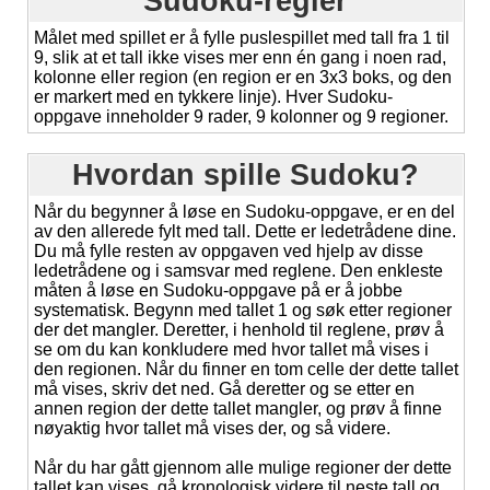
Sudoku-regler
Målet med spillet er å fylle puslespillet med tall fra 1 til
9, slik at et tall ikke vises mer enn én gang i noen rad,
kolonne eller region (en region er en 3x3 boks, og den
er markert med en tykkere linje). Hver Sudoku-
oppgave inneholder 9 rader, 9 kolonner og 9 regioner.
Hvordan spille Sudoku?
Når du begynner å løse en Sudoku-oppgave, er en del
av den allerede fylt med tall. Dette er ledetrådene dine.
Du må fylle resten av oppgaven ved hjelp av disse
ledetrådene og i samsvar med reglene. Den enkleste
måten å løse en Sudoku-oppgave på er å jobbe
systematisk. Begynn med tallet 1 og søk etter regioner
der det mangler. Deretter, i henhold til reglene, prøv å
se om du kan konkludere med hvor tallet må vises i
den regionen. Når du finner en tom celle der dette tallet
må vises, skriv det ned. Gå deretter og se etter en
annen region der dette tallet mangler, og prøv å finne
nøyaktig hvor tallet må vises der, og så videre.
Når du har gått gjennom alle mulige regioner der dette
tallet kan vises, gå kronologisk videre til neste tall og