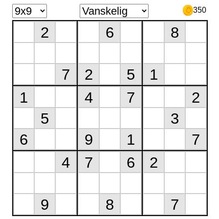
350
2
6
8
7
2
5
1
1
4
7
2
5
3
6
9
1
7
4
7
6
2
9
8
7