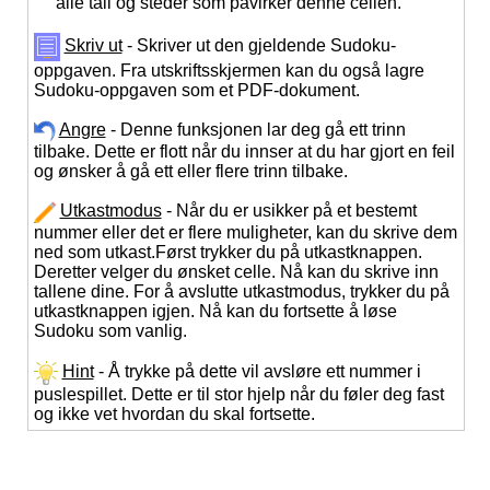
alle tall og steder som påvirker denne cellen.
Skriv ut
- Skriver ut den gjeldende Sudoku-
oppgaven. Fra utskriftsskjermen kan du også lagre
Sudoku-oppgaven som et PDF-dokument.
Angre
- Denne funksjonen lar deg gå ett trinn
tilbake. Dette er flott når du innser at du har gjort en feil
og ønsker å gå ett eller flere trinn tilbake.
Utkastmodus
- Når du er usikker på et bestemt
nummer eller det er flere muligheter, kan du skrive dem
ned som utkast.Først trykker du på utkastknappen.
Deretter velger du ønsket celle. Nå kan du skrive inn
tallene dine. For å avslutte utkastmodus, trykker du på
utkastknappen igjen. Nå kan du fortsette å løse
Sudoku som vanlig.
Hint
- Å trykke på dette vil avsløre ett nummer i
puslespillet. Dette er til stor hjelp når du føler deg fast
og ikke vet hvordan du skal fortsette.