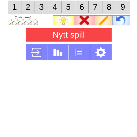
1
2
3
4
5
6
7
8
9
(0 stemmer)
Nytt spill