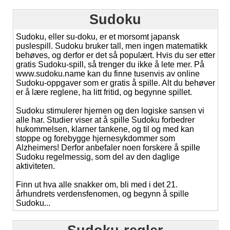
Sudoku
Sudoku, eller su-doku, er et morsomt japansk
puslespill. Sudoku bruker tall, men ingen matematikk
behøves, og derfor er det så populært. Hvis du ser etter
gratis Sudoku-spill, så trenger du ikke å lete mer. På
www.sudoku.name kan du finne tusenvis av online
Sudoku-oppgaver som er gratis å spille. Alt du behøver
er å lære reglene, ha litt fritid, og begynne spillet.
Sudoku stimulerer hjernen og den logiske sansen vi
alle har. Studier viser at å spille Sudoku forbedrer
hukommelsen, klarner tankene, og til og med kan
stoppe og forebygge hjernesykdommer som
Alzheimers! Derfor anbefaler noen forskere å spille
Sudoku regelmessig, som del av den daglige
aktiviteten.
Finn ut hva alle snakker om, bli med i det 21.
århundrets verdensfenomen, og begynn å spille
Sudoku...