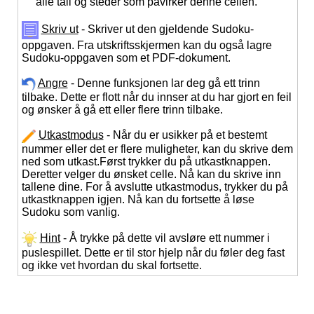
alle tall og steder som påvirker denne cellen.
Skriv ut
- Skriver ut den gjeldende Sudoku-
oppgaven. Fra utskriftsskjermen kan du også lagre
Sudoku-oppgaven som et PDF-dokument.
Angre
- Denne funksjonen lar deg gå ett trinn
tilbake. Dette er flott når du innser at du har gjort en feil
og ønsker å gå ett eller flere trinn tilbake.
Utkastmodus
- Når du er usikker på et bestemt
nummer eller det er flere muligheter, kan du skrive dem
ned som utkast.Først trykker du på utkastknappen.
Deretter velger du ønsket celle. Nå kan du skrive inn
tallene dine. For å avslutte utkastmodus, trykker du på
utkastknappen igjen. Nå kan du fortsette å løse
Sudoku som vanlig.
Hint
- Å trykke på dette vil avsløre ett nummer i
puslespillet. Dette er til stor hjelp når du føler deg fast
og ikke vet hvordan du skal fortsette.