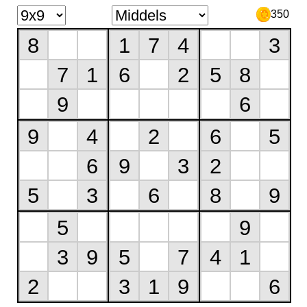
350
8
1
7
4
3
7
1
6
2
5
8
9
6
9
4
2
6
5
6
9
3
2
5
3
6
8
9
5
9
3
9
5
7
4
1
2
3
1
9
6