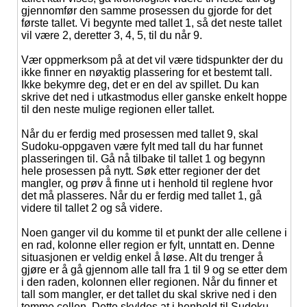
gjennomfør den samme prosessen du gjorde for det
første tallet. Vi begynte med tallet 1, så det neste tallet
vil være 2, deretter 3, 4, 5, til du når 9.
Vær oppmerksom på at det vil være tidspunkter der du
ikke finner en nøyaktig plassering for et bestemt tall.
Ikke bekymre deg, det er en del av spillet. Du kan
skrive det ned i utkastmodus eller ganske enkelt hoppe
til den neste mulige regionen eller tallet.
Når du er ferdig med prosessen med tallet 9, skal
Sudoku-oppgaven være fylt med tall du har funnet
plasseringen til. Gå nå tilbake til tallet 1 og begynn
hele prosessen på nytt. Søk etter regioner der det
mangler, og prøv å finne ut i henhold til reglene hvor
det må plasseres. Når du er ferdig med tallet 1, gå
videre til tallet 2 og så videre.
Noen ganger vil du komme til et punkt der alle cellene i
en rad, kolonne eller region er fylt, unntatt en. Denne
situasjonen er veldig enkel å løse. Alt du trenger å
gjøre er å gå gjennom alle tall fra 1 til 9 og se etter dem
i den raden, kolonnen eller regionen. Når du finner et
tall som mangler, er det tallet du skal skrive ned i den
tomme cellen. Dette skyldes at i henhold til Sudoku-