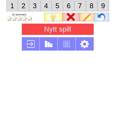
1
2
3
4
5
6
7
8
9
(0 stemmer)
Nytt spill