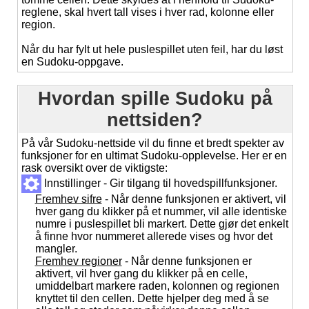
reglene, skal hvert tall vises i hver rad, kolonne eller
region.
Når du har fylt ut hele puslespillet uten feil, har du løst
en Sudoku-oppgave.
Hvordan spille Sudoku på
nettsiden?
På vår Sudoku-nettside vil du finne et bredt spekter av
funksjoner for en ultimat Sudoku-opplevelse. Her er en
rask oversikt over de viktigste:
Innstillinger - Gir tilgang til hovedspillfunksjoner.
Fremhev sifre
- Når denne funksjonen er aktivert, vil
hver gang du klikker på et nummer, vil alle identiske
numre i puslespillet bli markert. Dette gjør det enkelt
å finne hvor nummeret allerede vises og hvor det
mangler.
Fremhev regioner
- Når denne funksjonen er
aktivert, vil hver gang du klikker på en celle,
umiddelbart markere raden, kolonnen og regionen
knyttet til den cellen. Dette hjelper deg med å se