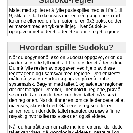
Sudoku-regler
Målet med spillet er å fylle puslespillet med tall fra 1 til
9, slik at et tall ikke vises mer enn én gang i noen rad,
kolonne eller region (en region er en 3x3 boks, og den
er markert med en tykkere linje). Hver Sudoku-
oppgave inneholder 9 rader, 9 kolonner og 9 regioner.
Hvordan spille Sudoku?
Når du begynner å løse en Sudoku-oppgave, er en del
av den allerede fylt med tall. Dette er ledetrådene dine.
Du må fylle resten av oppgaven ved hjelp av disse
ledetrådene og i samsvar med reglene. Den enkleste
måten å løse en Sudoku-oppgave på er å jobbe
systematisk. Begynn med tallet 1 og søk etter regioner
der det mangler. Deretter, i henhold til reglene, prøv å
se om du kan konkludere med hvor tallet må vises i
den regionen. Når du finner en tom celle der dette tallet
må vises, skriv det ned. Gå deretter og se etter en
annen region der dette tallet mangler, og prøv å finne
nøyaktig hvor tallet må vises der, og så videre.
Når du har gått gjennom alle mulige regioner der dette
tallet kan vises, gå kronologisk videre til neste tall og