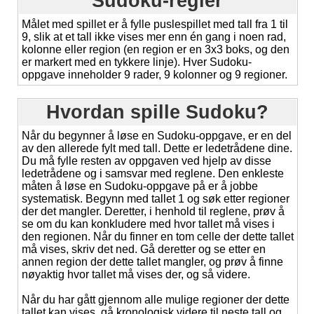
Sudoku-regler
Målet med spillet er å fylle puslespillet med tall fra 1 til
9, slik at et tall ikke vises mer enn én gang i noen rad,
kolonne eller region (en region er en 3x3 boks, og den
er markert med en tykkere linje). Hver Sudoku-
oppgave inneholder 9 rader, 9 kolonner og 9 regioner.
Hvordan spille Sudoku?
Når du begynner å løse en Sudoku-oppgave, er en del
av den allerede fylt med tall. Dette er ledetrådene dine.
Du må fylle resten av oppgaven ved hjelp av disse
ledetrådene og i samsvar med reglene. Den enkleste
måten å løse en Sudoku-oppgave på er å jobbe
systematisk. Begynn med tallet 1 og søk etter regioner
der det mangler. Deretter, i henhold til reglene, prøv å
se om du kan konkludere med hvor tallet må vises i
den regionen. Når du finner en tom celle der dette tallet
må vises, skriv det ned. Gå deretter og se etter en
annen region der dette tallet mangler, og prøv å finne
nøyaktig hvor tallet må vises der, og så videre.
Når du har gått gjennom alle mulige regioner der dette
tallet kan vises, gå kronologisk videre til neste tall og