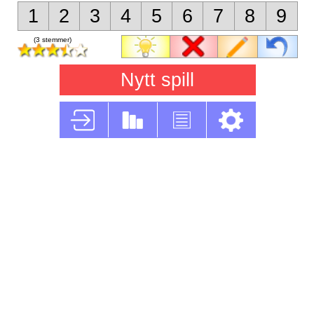
1
2
3
4
5
6
7
8
9
(3 stemmer)
Nytt spill