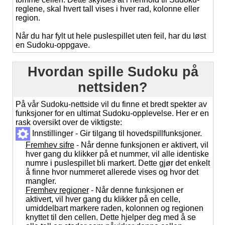
reglene, skal hvert tall vises i hver rad, kolonne eller
region.
Når du har fylt ut hele puslespillet uten feil, har du løst
en Sudoku-oppgave.
Hvordan spille Sudoku på
nettsiden?
På vår Sudoku-nettside vil du finne et bredt spekter av
funksjoner for en ultimat Sudoku-opplevelse. Her er en
rask oversikt over de viktigste:
Innstillinger - Gir tilgang til hovedspillfunksjoner.
Fremhev sifre
- Når denne funksjonen er aktivert, vil
hver gang du klikker på et nummer, vil alle identiske
numre i puslespillet bli markert. Dette gjør det enkelt
å finne hvor nummeret allerede vises og hvor det
mangler.
Fremhev regioner
- Når denne funksjonen er
aktivert, vil hver gang du klikker på en celle,
umiddelbart markere raden, kolonnen og regionen
knyttet til den cellen. Dette hjelper deg med å se