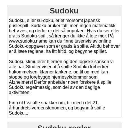
Sudoku
Sudoku, eller su-doku, er et morsomt japansk
puslespill. Sudoku bruker tall, men ingen matematikk
behøves, og derfor er det så populært. Hvis du ser etter
gratis Sudoku-spill, så trenger du ikke å lete mer. På
www.sudoku.name kan du finne tusenvis av online
Sudoku-oppgaver som er gratis å spille. Alt du behøver
er å lære reglene, ha litt fritid, og begynne spillet.
Sudoku stimulerer hjernen og den logiske sansen vi
alle har. Studier viser at å spille Sudoku forbedrer
hukommelsen, klarner tankene, og til og med kan
stoppe og forebygge hjernesykdommer som
Alzheimers! Derfor anbefaler noen forskere å spille
Sudoku regelmessig, som del av den daglige
aktiviteten.
Finn ut hva alle snakker om, bli med i det 21.
århundrets verdensfenomen, og begynn å spille
Sudoku...