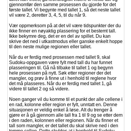
gjennomfør den samme prosessen du gjorde for det
første tallet. Vi begynte med tallet 1, så det neste tallet
vil være 2, deretter 3, 4, 5, til du når 9.
Vær oppmerksom på at det vil være tidspunkter der du
ikke finner en nøyaktig plassering for et bestemt tall.
Ikke bekymre deg, det er en del av spillet. Du kan
skrive det ned i utkastmodus eller ganske enkelt hoppe
til den neste mulige regionen eller tallet.
Når du er ferdig med prosessen med tallet 9, skal
Sudoku-oppgaven være fylt med tall du har funnet
plasseringen til. Gå nå tilbake til tallet 1 og begynn
hele prosessen på nytt. Søk etter regioner der det
mangler, og prøv å finne ut i henhold til reglene hvor
det må plasseres. Når du er ferdig med tallet 1, gå
videre til tallet 2 og så videre.
Noen ganger vil du komme til et punkt der alle cellene i
en rad, kolonne eller region er fylt, unntatt en. Denne
situasjonen er veldig enkel å løse. Alt du trenger å
gjøre er å gå gjennom alle tall fra 1 til 9 og se etter dem
i den raden, kolonnen eller regionen. Når du finner et
tall som mangler, er det tallet du skal skrive ned i den
tomme cellen. Dette skyldes at i henhold til Sudoku-