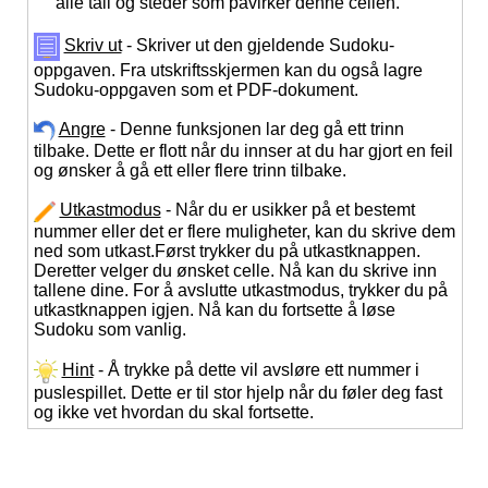
alle tall og steder som påvirker denne cellen.
Skriv ut
- Skriver ut den gjeldende Sudoku-
oppgaven. Fra utskriftsskjermen kan du også lagre
Sudoku-oppgaven som et PDF-dokument.
Angre
- Denne funksjonen lar deg gå ett trinn
tilbake. Dette er flott når du innser at du har gjort en feil
og ønsker å gå ett eller flere trinn tilbake.
Utkastmodus
- Når du er usikker på et bestemt
nummer eller det er flere muligheter, kan du skrive dem
ned som utkast.Først trykker du på utkastknappen.
Deretter velger du ønsket celle. Nå kan du skrive inn
tallene dine. For å avslutte utkastmodus, trykker du på
utkastknappen igjen. Nå kan du fortsette å løse
Sudoku som vanlig.
Hint
- Å trykke på dette vil avsløre ett nummer i
puslespillet. Dette er til stor hjelp når du føler deg fast
og ikke vet hvordan du skal fortsette.