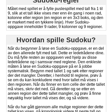
Sudoku-regler
Målet med spillet er å fylle puslespillet med tall fra 1 til
9, slik at et tall ikke vises mer enn én gang i noen rad,
kolonne eller region (en region er en 3x3 boks, og den
er markert med en tykkere linje). Hver Sudoku-
oppgave inneholder 9 rader, 9 kolonner og 9 regioner.
Hvordan spille Sudoku?
Når du begynner å løse en Sudoku-oppgave, er en del
av den allerede fylt med tall. Dette er ledetrådene dine.
Du må fylle resten av oppgaven ved hjelp av disse
ledetrådene og i samsvar med reglene. Den enkleste
måten å løse en Sudoku-oppgave på er å jobbe
systematisk. Begynn med tallet 1 og søk etter regioner
der det mangler. Deretter, i henhold til reglene, prøv å
se om du kan konkludere med hvor tallet må vises i
den regionen. Når du finner en tom celle der dette tallet
må vises, skriv det ned. Gå deretter og se etter en
annen region der dette tallet mangler, og prøv å finne
nøyaktig hvor tallet må vises der, og så videre.
Når du har gått gjennom alle mulige regioner der dette
tallet kan vises, gå kronologisk videre til neste tall og