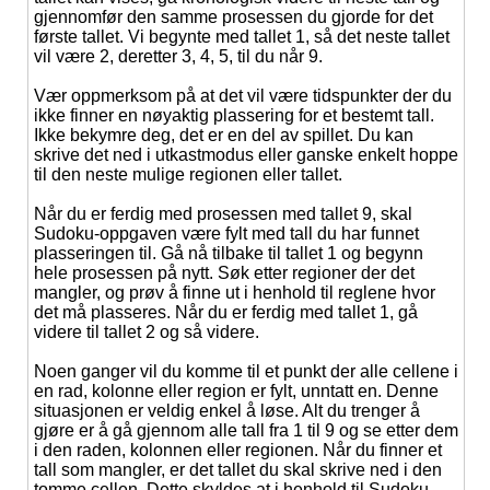
gjennomfør den samme prosessen du gjorde for det
første tallet. Vi begynte med tallet 1, så det neste tallet
vil være 2, deretter 3, 4, 5, til du når 9.
Vær oppmerksom på at det vil være tidspunkter der du
ikke finner en nøyaktig plassering for et bestemt tall.
Ikke bekymre deg, det er en del av spillet. Du kan
skrive det ned i utkastmodus eller ganske enkelt hoppe
til den neste mulige regionen eller tallet.
Når du er ferdig med prosessen med tallet 9, skal
Sudoku-oppgaven være fylt med tall du har funnet
plasseringen til. Gå nå tilbake til tallet 1 og begynn
hele prosessen på nytt. Søk etter regioner der det
mangler, og prøv å finne ut i henhold til reglene hvor
det må plasseres. Når du er ferdig med tallet 1, gå
videre til tallet 2 og så videre.
Noen ganger vil du komme til et punkt der alle cellene i
en rad, kolonne eller region er fylt, unntatt en. Denne
situasjonen er veldig enkel å løse. Alt du trenger å
gjøre er å gå gjennom alle tall fra 1 til 9 og se etter dem
i den raden, kolonnen eller regionen. Når du finner et
tall som mangler, er det tallet du skal skrive ned i den
tomme cellen. Dette skyldes at i henhold til Sudoku-