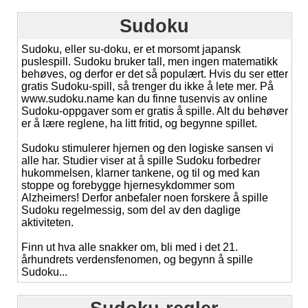
Sudoku
Sudoku, eller su-doku, er et morsomt japansk
puslespill. Sudoku bruker tall, men ingen matematikk
behøves, og derfor er det så populært. Hvis du ser etter
gratis Sudoku-spill, så trenger du ikke å lete mer. På
www.sudoku.name kan du finne tusenvis av online
Sudoku-oppgaver som er gratis å spille. Alt du behøver
er å lære reglene, ha litt fritid, og begynne spillet.
Sudoku stimulerer hjernen og den logiske sansen vi
alle har. Studier viser at å spille Sudoku forbedrer
hukommelsen, klarner tankene, og til og med kan
stoppe og forebygge hjernesykdommer som
Alzheimers! Derfor anbefaler noen forskere å spille
Sudoku regelmessig, som del av den daglige
aktiviteten.
Finn ut hva alle snakker om, bli med i det 21.
århundrets verdensfenomen, og begynn å spille
Sudoku...