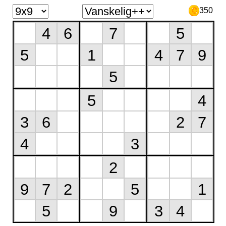
350
4
6
7
5
5
1
4
7
9
5
5
4
3
6
2
7
4
3
2
9
7
2
5
1
5
9
3
4