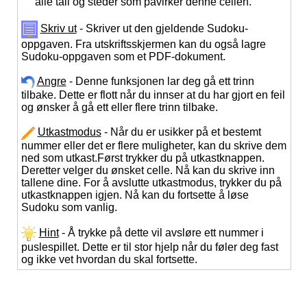
alle tall og steder som påvirker denne cellen.
Skriv ut
- Skriver ut den gjeldende Sudoku-
oppgaven. Fra utskriftsskjermen kan du også lagre
Sudoku-oppgaven som et PDF-dokument.
Angre
- Denne funksjonen lar deg gå ett trinn
tilbake. Dette er flott når du innser at du har gjort en feil
og ønsker å gå ett eller flere trinn tilbake.
Utkastmodus
- Når du er usikker på et bestemt
nummer eller det er flere muligheter, kan du skrive dem
ned som utkast.Først trykker du på utkastknappen.
Deretter velger du ønsket celle. Nå kan du skrive inn
tallene dine. For å avslutte utkastmodus, trykker du på
utkastknappen igjen. Nå kan du fortsette å løse
Sudoku som vanlig.
Hint
- Å trykke på dette vil avsløre ett nummer i
puslespillet. Dette er til stor hjelp når du føler deg fast
og ikke vet hvordan du skal fortsette.