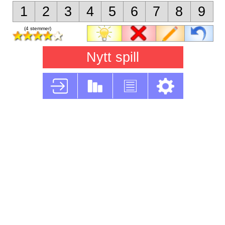
1
2
3
4
5
6
7
8
9
(4 stemmer)
Nytt spill