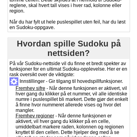
reglene, skal hvert tall vises i hver rad, kolonne eller
region.
Når du har fylt ut hele puslespillet uten feil, har du løst
en Sudoku-oppgave.
Hvordan spille Sudoku på
nettsiden?
På vår Sudoku-nettside vil du finne et bredt spekter av
funksjoner for en ultimat Sudoku-opplevelse. Her er en
rask oversikt over de viktigste:
Innstillinger - Gir tilgang til hovedspillfunksjoner.
Fremhev sifre
- Når denne funksjonen er aktivert, vil
hver gang du klikker på et nummer, vil alle identiske
numre i puslespillet bli markert. Dette gjør det enkelt
å finne hvor nummeret allerede vises og hvor det
mangler.
Fremhev regioner
- Når denne funksjonen er
aktivert, vil hver gang du klikker på en celle,
umiddelbart markere raden, kolonnen og regionen
knyttet til den cellen. Dette hjelper deg med å se